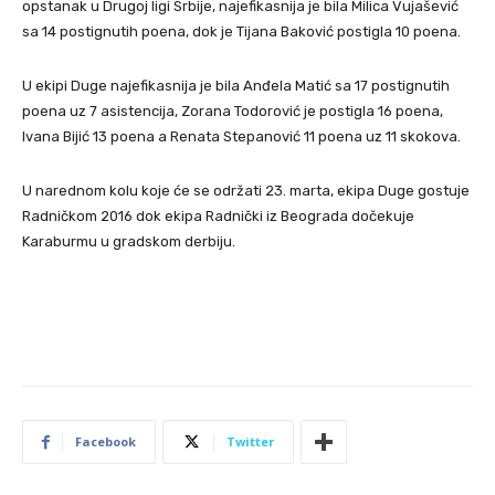
opstanak u Drugoj ligi Srbije, najefikasnija je bila Milica Vujašević
sa 14 postignutih poena, dok je Tijana Baković postigla 10 poena.
U ekipi Duge najefikasnija je bila Anđela Matić sa 17 postignutih
poena uz 7 asistencija, Zorana Todorović je postigla 16 poena,
Ivana Bijić 13 poena a Renata Stepanović 11 poena uz 11 skokova.
U narednom kolu koje će se održati 23. marta, ekipa Duge gostuje
Radničkom 2016 dok ekipa Radnički iz Beograda dočekuje
Karaburmu u gradskom derbiju.
Facebook
Twitter