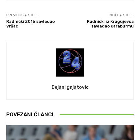
PREVIOUS ARTICLE
NEXT ARTICLE
Radnički 2016 savladao
Radnički iz Kragujevca
Vršac
savladao Karaburmu
Dejan Ignjatovic
POVEZANI ČLANCI