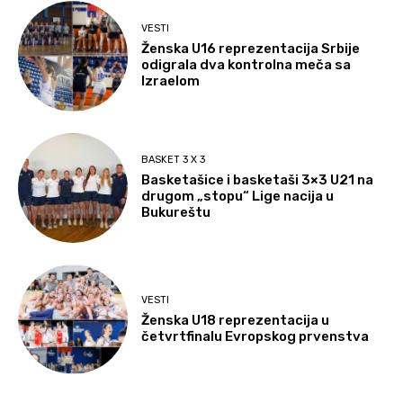
VESTI
Ženska U16 reprezentacija Srbije
odigrala dva kontrolna meča sa
Izraelom
BASKET 3 X 3
Basketašice i basketaši 3×3 U21 na
drugom „stopu“ Lige nacija u
Bukureštu
VESTI
Ženska U18 reprezentacija u
četvrtfinalu Evropskog prvenstva