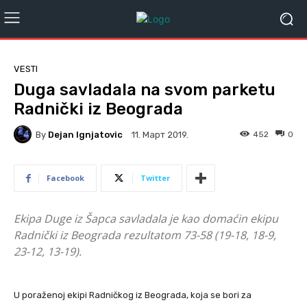
VESTI
Duga savladala na svom parketu
Radnički iz Beograda
By
Dejan Ignjatovic
452
0
11. Март 2019.
Facebook
Twitter
Ekipa Duge iz Šapca savladala je kao domaćin ekipu
Radnički iz Beograda rezultatom 73-58 (19-18, 18-9,
23-12, 13-19).
U poraženoj ekipi Radničkog iz Beograda, koja se bori za