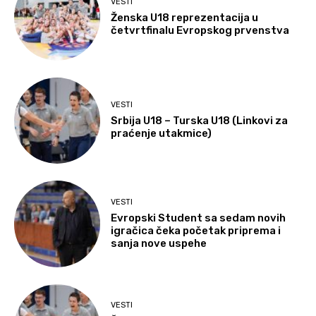
VESTI
Ženska U18 reprezentacija u
četvrtfinalu Evropskog prvenstva
VESTI
Srbija U18 – Turska U18 (Linkovi za
praćenje utakmice)
VESTI
Evropski Student sa sedam novih
igračica čeka početak priprema i
sanja nove uspehe
VESTI