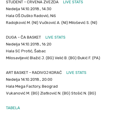
STUDENT – CRVENA ZVEZDA
LIVE STATS
Nedelja 14.10.2018., 14:30
Hala OŠ Duško Radović, Niš
Radojković M. (NI) Vučković A. (NI) Milošević S. (NI)
DUGA – ČA BASKET
LIVE STATS
Nedelja 14.10.2018., 16:20
Hala SC Protić, Šabac
Milosavljević Blažić J. (BG) Velić B. (BG) Đukić F. (PA)
ART BASKET – RADIVOJ KORAĆ
LIVE STATS
Nedelja 14.10.2018., 20:00
Hala Mega Factory, Beograd
Vukanović M. (BG) Zlatković N. (BG) Stošić N. (BG)
TABELA