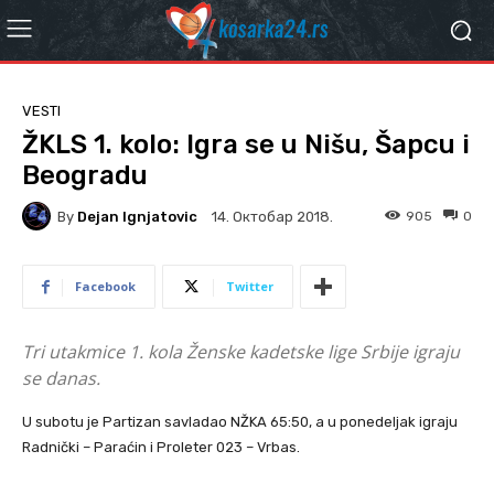
VESTI
ŽKLS 1. kolo: Igra se u Nišu, Šapcu i
Beogradu
By
Dejan Ignjatovic
905
0
14. Октобар 2018.
Facebook
Twitter
Tri utakmice 1. kola Ženske kadetske lige Srbije igraju
se danas.
U subotu je Partizan savladao NŽKA 65:50, a u ponedeljak igraju
Radnički – Paraćin i Proleter 023 – Vrbas.