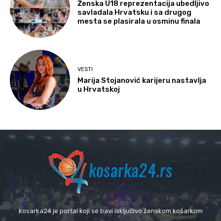
Ženska U18 reprezentacija ubedljivo
savladala Hrvatsku i sa drugog
mesta se plasirala u osminu finala
VESTI
Marija Stojanović karijeru nastavlja
u Hrvatskoj
kosarka24 je portal koji se bavi isključivo ženskom košarkom