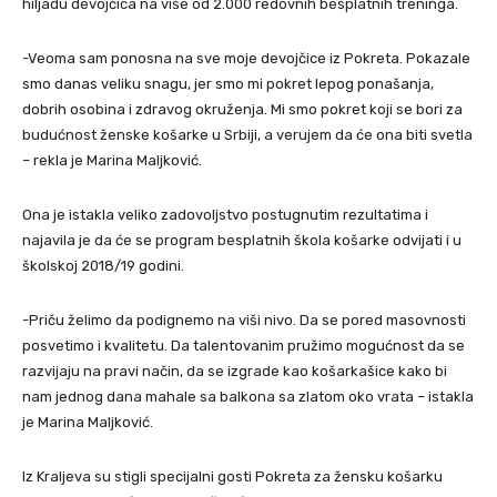
hiljadu devojčica na više od 2.000 redovnih besplatnih treninga.
-Veoma sam ponosna na sve moje devojčice iz Pokreta. Pokazale
smo danas veliku snagu, jer smo mi pokret lepog ponašanja,
dobrih osobina i zdravog okruženja. Mi smo pokret koji se bori za
budućnost ženske košarke u Srbiji, a verujem da će ona biti svetla
– rekla je Marina Maljković.
Ona je istakla veliko zadovoljstvo postugnutim rezultatima i
najavila je da će se program besplatnih škola košarke odvijati i u
školskoj 2018/19 godini.
-Priču želimo da podignemo na viši nivo. Da se pored masovnosti
posvetimo i kvalitetu. Da talentovanim pružimo mogućnost da se
razvijaju na pravi način, da se izgrade kao košarkašice kako bi
nam jednog dana mahale sa balkona sa zlatom oko vrata – istakla
je Marina Maljković.
Iz Kraljeva su stigli specijalni gosti Pokreta za žensku košarku