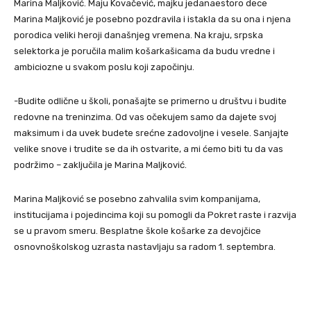
Marina Maljković. Maju Kovačević, majku jedanaestoro dece
Marina Maljković je posebno pozdravila i istakla da su ona i njena
porodica veliki heroji današnjeg vremena. Na kraju, srpska
selektorka je poručila malim košarkašicama da budu vredne i
ambiciozne u svakom poslu koji započinju.
-Budite odlične u školi, ponašajte se primerno u društvu i budite
redovne na treninzima. Od vas očekujem samo da dajete svoj
maksimum i da uvek budete srećne zadovoljne i vesele. Sanjajte
velike snove i trudite se da ih ostvarite, a mi ćemo biti tu da vas
podržimo – zaključila je Marina Maljković.
Marina Maljković se posebno zahvalila svim kompanijama,
institucijama i pojedincima koji su pomogli da Pokret raste i razvija
se u pravom smeru. Besplatne škole košarke za devojčice
osnovnoškolskog uzrasta nastavljaju sa radom 1. septembra.