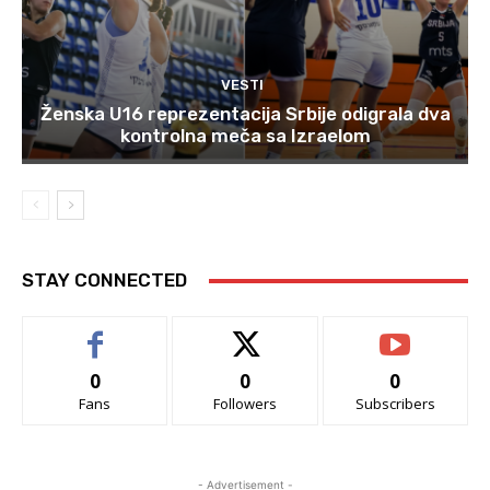
VESTI
Ženska U16 reprezentacija Srbije odigrala dva
kontrolna meča sa Izraelom
STAY CONNECTED
0
0
0
Fans
Followers
Subscribers
- Advertisement -