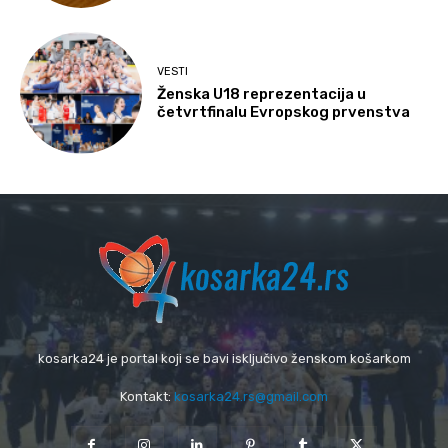
VESTI
Ženska U18 reprezentacija u
četvrtfinalu Evropskog prvenstva
kosarka24 je portal koji se bavi isključivo ženskom košarkom
Kontakt:
kosarka24.rs@gmail.com