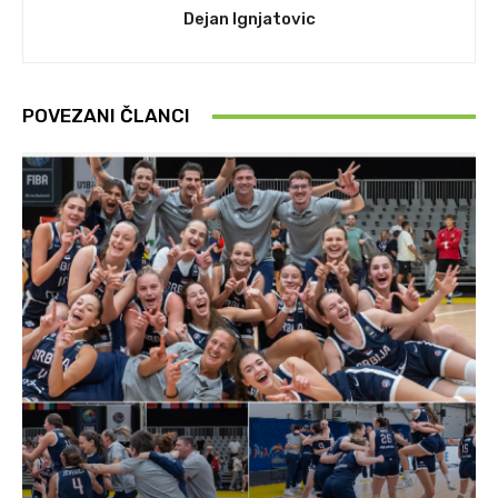
Dejan Ignjatovic
POVEZANI ČLANCI