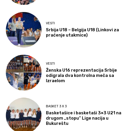
VESTI
Srbija U18 – Belgija U18 (Linkovi za
praćenje utakmice)
VESTI
Ženska U16 reprezentacija Srbije
odigrala dva kontrolna meča sa
Izraelom
BASKET 3 X 3
Basketašice i basketaši 3×3 U21 na
drugom „stopu“ Lige nacija u
Bukureštu