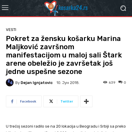
VESTI
Pokret za žensku košarku Marina
Maljković završnom
manifestacijom u maloj sali Štark
arene obeležio je završetak još
jedne uspešne sezone
By
Dejan Ignjatovic
639
0
10. Јун 2018.
Facebook
Twitter
U trećoj sezoni radilo se na 20 lokacija u Beogradu i Srbiji sa preko