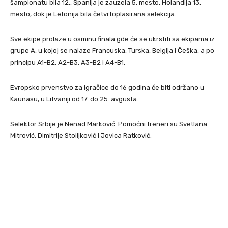
šampionatu bila 12., Španija je zauzela 5. mesto, Holandija 13.
mesto, dok je Letonija bila četvrtoplasirana selekcija.
Sve ekipe prolaze u osminu finala gde će se ukrstiti sa ekipama iz
grupe A, u kojoj se nalaze Francuska, Turska, Belgija i Češka, a po
principu A1-B2, A2-B3, A3-B2 i A4-B1.
Evropsko prvenstvo za igračice do 16 godina će biti održano u
Kaunasu, u Litvaniji od 17. do 25. avgusta.
Selektor Srbije je Nenad Marković. Pomoćni treneri su Svetlana
Mitrović, Dimitrije Stoiljković i Jovica Ratković.