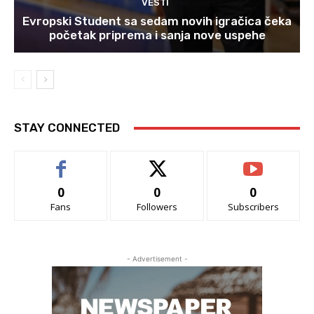
VESTI
Evropski Student sa sedam novih igračica čeka
početak priprema i sanja nove uspehe
STAY CONNECTED
0
0
0
Fans
Followers
Subscribers
- Advertisement -