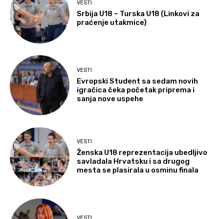
VESTI
Srbija U18 – Turska U18 (Linkovi za
praćenje utakmice)
VESTI
Evropski Student sa sedam novih
igračica čeka početak priprema i
sanja nove uspehe
VESTI
Ženska U18 reprezentacija ubedljivo
savladala Hrvatsku i sa drugog
mesta se plasirala u osminu finala
VESTI