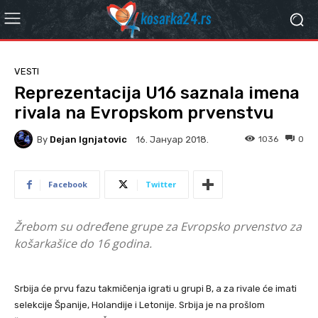
VESTI
Reprezentacija U16 saznala imena
rivala na Evropskom prvenstvu
By
Dejan Ignjatovic
1036
0
16. Јануар 2018.
Facebook
Twitter
Žrebom su određene grupe za Evropsko prvenstvo za
košarkašice do 16 godina.
Srbija će prvu fazu takmičenja igrati u grupi B, a za rivale će imati
selekcije Španije, Holandije i Letonije. Srbija je na prošlom