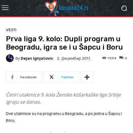
VESTI
Prva liga 9. kolo: Dupli program u
Beogradu, igra se i u Šapcu i Boru
By
Dejan Ignjatovic
1394
0
2. Децембар 2017.
Facebook
Twitter
Četiri utakmice 9. kola Ženske košarkaške lige Srbije
igraju se danas.
Dve utakmice su na programu u Beogradu, a po jedna u Šapcu i
Boru.