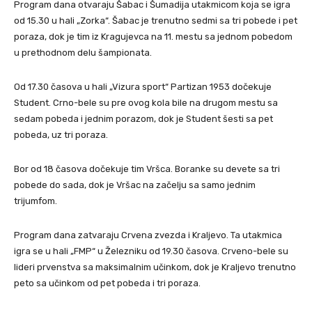
Program dana otvaraju Šabac i Šumadija utakmicom koja se igra
od 15.30 u hali „Zorka“. Šabac je trenutno sedmi sa tri pobede i pet
poraza, dok je tim iz Kragujevca na 11. mestu sa jednom pobedom
u prethodnom delu šampionata.
Od 17.30 časova u hali „Vizura sport“ Partizan 1953 dočekuje
Student. Crno-bele su pre ovog kola bile na drugom mestu sa
sedam pobeda i jednim porazom, dok je Student šesti sa pet
pobeda, uz tri poraza.
Bor od 18 časova dočekuje tim Vršca. Boranke su devete sa tri
pobede do sada, dok je Vršac na začelju sa samo jednim
trijumfom.
Program dana zatvaraju Crvena zvezda i Kraljevo. Ta utakmica
igra se u hali „FMP“ u Železniku od 19.30 časova. Crveno-bele su
lideri prvenstva sa maksimalnim učinkom, dok je Kraljevo trenutno
peto sa učinkom od pet pobeda i tri poraza.