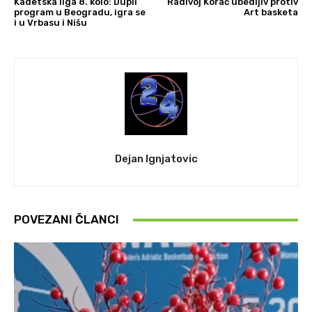
Kadetska liga 8. kolo: Dupli
Radivoj Korać ubedljiv protiv
program u Beogradu, igra se
Art basketa
i u Vrbasu i Nišu
Dejan Ignjatovic
POVEZANI ČLANCI