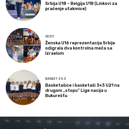
Srbija U18 – Belgija U18 (Linkovi za
praćenje utakmice)
VESTI
Ženska U16 reprezentacija Srbije
odigrala dva kontrolna meča sa
Izraelom
BASKET 3 X 3
Basketašice i basketaši 3×3 U21 na
drugom „stopu“ Lige nacija u
Bukureštu