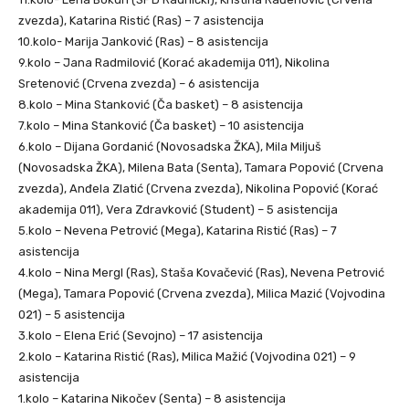
zvezda), Katarina Ristić (Ras) – 7 asistencija
10.kolo- Marija Janković (Ras) – 8 asistencija
9.kolo – Jana Radmilović (Korać akademija 011), Nikolina
Sretenović (Crvena zvezda) – 6 asistencija
8.kolo – Mina Stanković (Ča basket) – 8 asistencija
7.kolo – Mina Stanković (Ča basket) – 10 asistencija
6.kolo – Dijana Gordanić (Novosadska ŽKA), Mila Miljuš
(Novosadska ŽKA), Milena Bata (Senta), Tamara Popović (Crvena
zvezda), Anđela Zlatić (Crvena zvezda), Nikolina Popović (Korać
akademija 011), Vera Zdravković (Student) – 5 asistencija
5.kolo – Nevena Petrović (Mega), Katarina Ristić (Ras) – 7
asistencija
4.kolo – Nina Mergl (Ras), Staša Kovačević (Ras), Nevena Petrović
(Mega), Tamara Popović (Crvena zvezda), Milica Mazić (Vojvodina
021) – 5 asistencija
3.kolo – Elena Erić (Sevojno) – 17 asistencija
2.kolo – Katarina Ristić (Ras), Milica Mažić (Vojvodina 021) – 9
asistencija
1.kolo – Katarina Nikočev (Senta) – 8 asistencija