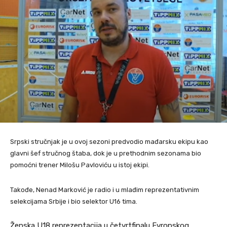
Srpski stručnjak je u ovoj sezoni predvodio mađarsku ekipu kao
glavni šef stručnog štaba, dok je u prethodnim sezonama bio
pomoćni trener Milošu Pavloviću u istoj ekipi.
Takođe, Nenad Marković je radio i u mlađim reprezentativnim
selekcijama Srbije i bio selektor U16 tima.
Ženska U18 reprezentacija u četvrtfinalu Evropskog