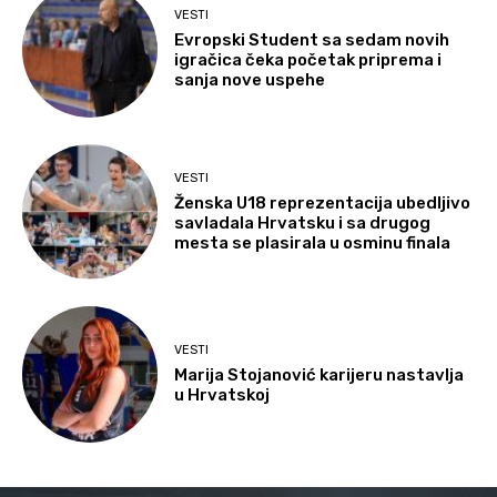
VESTI
Evropski Student sa sedam novih
igračica čeka početak priprema i
sanja nove uspehe
VESTI
Ženska U18 reprezentacija ubedljivo
savladala Hrvatsku i sa drugog
mesta se plasirala u osminu finala
VESTI
Marija Stojanović karijeru nastavlja
u Hrvatskoj