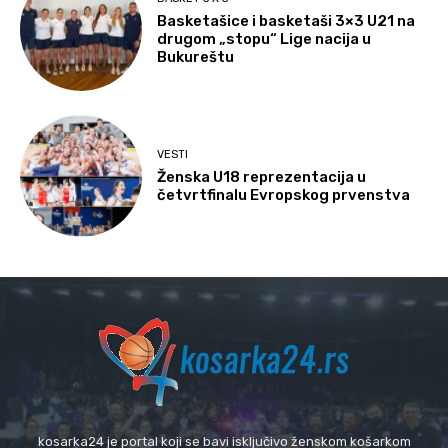
Basketašice i basketaši 3×3 U21 na
drugom „stopu“ Lige nacija u
Bukureštu
VESTI
Ženska U18 reprezentacija u
četvrtfinalu Evropskog prvenstva
kosarka24 je portal koji se bavi isključivo ženskom košarkom