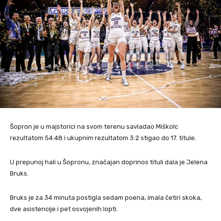
Šopron je u majstorici na svom terenu savladao Miškolc
rezultatom 54:48 i ukupnim rezultatom 3:2 stigao do 17. titule.
U prepunoj hali u Šopronu, značajan doprinos tituli dala je Jelena
Bruks.
Bruks je za 34 minuta postigla sedam poena, imala četiri skoka,
dve asistencije i pet osvojenih lopti.