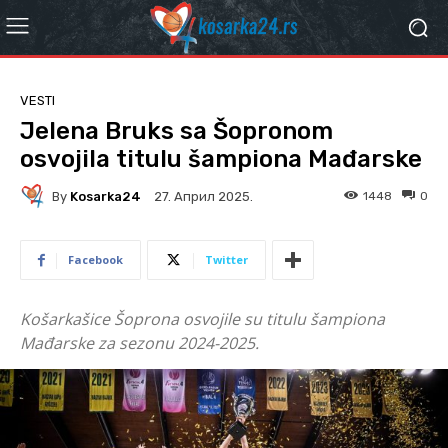
VESTI
Jelena Bruks sa Šopronom
osvojila titulu šampiona Mađarske
By
Kosarka24
1448
0
27. Април 2025.
Facebook
Twitter
Košarkašice Šoprona osvojile su titulu šampiona
Mađarske za sezonu 2024-2025.