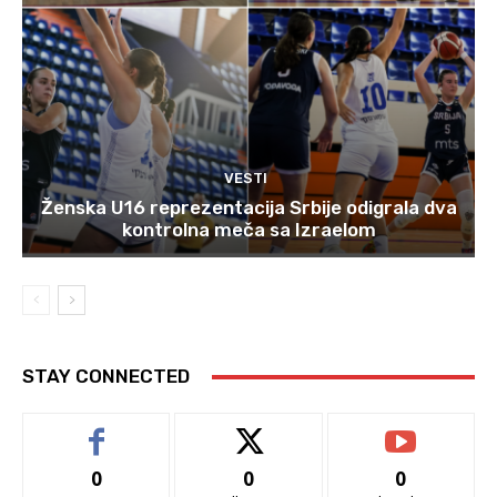
VESTI
Ženska U16 reprezentacija Srbije odigrala dva
kontrolna meča sa Izraelom
STAY CONNECTED
0
0
0