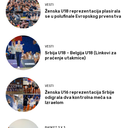
VESTI
Ženska U18 reprezentacija plasirala
se u polufinale Evropskog prvenstva
VESTI
Srbija U18 – Belgija U18 (Linkovi za
praćenje utakmice)
VESTI
Ženska U16 reprezentacija Srbije
odigrala dva kontrolna meča sa
Izraelom
BASKET 3 X 3