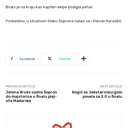
Bruks je na kraju kao kapiten ekipe podigla pehar.
Podsetimo, u stručnom štabu Šoprona nalazi se i Stevan Karadžić.
Facebook
Twitter
PREVIOUS ARTICLE
NEXT ARTICLE
Jelena Bruks vodila Šopron
Nogić sa Jekaterinburgom
do majstorice u finalu plej-
povela sa 2:0 u finalu
ofa Mađarske