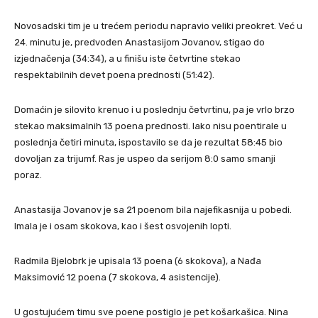
Novosadski tim je u trećem periodu napravio veliki preokret. Već u
24. minutu je, predvođen Anastasijom Jovanov, stigao do
izjednačenja (34:34), a u finišu iste četvrtine stekao
respektabilnih devet poena prednosti (51:42).
Domaćin je silovito krenuo i u poslednju četvrtinu, pa je vrlo brzo
stekao maksimalnih 13 poena prednosti. Iako nisu poentirale u
poslednja četiri minuta, ispostavilo se da je rezultat 58:45 bio
dovoljan za trijumf. Ras je uspeo da serijom 8:0 samo smanji
poraz.
Anastasija Jovanov je sa 21 poenom bila najefikasnija u pobedi.
Imala je i osam skokova, kao i šest osvojenih lopti.
Radmila Bjelobrk je upisala 13 poena (6 skokova), a Nađa
Maksimović 12 poena (7 skokova, 4 asistencije).
U gostujućem timu sve poene postiglo je pet košarkašica. Nina