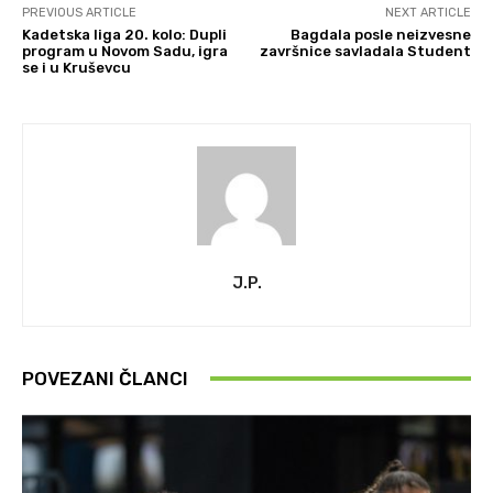
PREVIOUS ARTICLE
NEXT ARTICLE
Kadetska liga 20. kolo: Dupli
Bagdala posle neizvesne
program u Novom Sadu, igra
završnice savladala Student
se i u Kruševcu
J.P.
POVEZANI ČLANCI