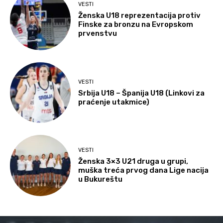
VESTI
Ženska U18 reprezentacija protiv
Finske za bronzu na Evropskom
prvenstvu
VESTI
Srbija U18 – Španija U18 (Linkovi za
praćenje utakmice)
VESTI
Ženska 3×3 U21 druga u grupi,
muška treća prvog dana Lige nacija
u Bukureštu