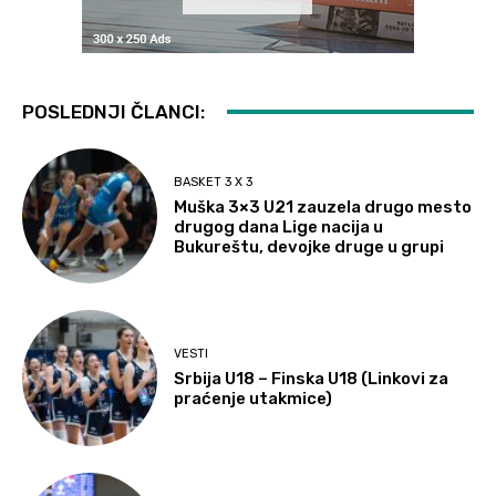
POSLEDNJI ČLANCI:
BASKET 3 X 3
Muška 3×3 U21 zauzela drugo mesto
drugog dana Lige nacija u
Bukureštu, devojke druge u grupi
VESTI
Srbija U18 – Finska U18 (Linkovi za
praćenje utakmice)