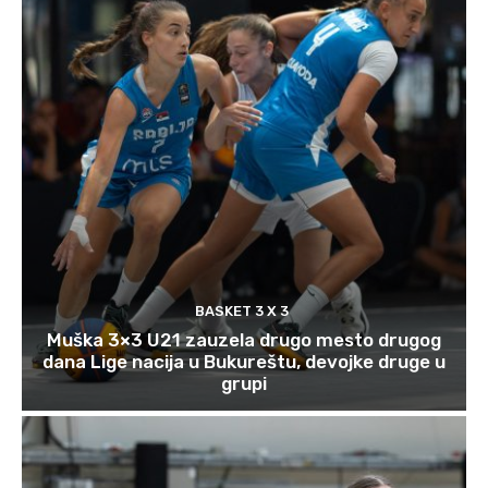
BASKET 3 X 3
Muška 3×3 U21 zauzela drugo mesto drugog
dana Lige nacija u Bukureštu, devojke druge u
grupi