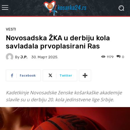
VESTI
Novosadska ŽKA u derbiju kola
savladala prvoplasirani Ras
By
J.P.
1179
0
30. Март 2025.
Facebook
Twitter
Kadetkinje Novosadske ženske košarkaške akademije
slavile su u derbiju 20. kola jedinstvene lige Srbije.