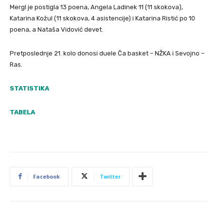
Mergl je postigla 13 poena, Angela Ladinek 11 (11 skokova),
Katarina Kožul (11 skokova, 4 asistencije) i Katarina Ristić po 10
poena, a Nataša Vidović devet.
Pretposlednje 21. kolo donosi duele Ča basket – NŽKA i Sevojno –
Ras.
STATISTIKA
TABELA
Facebook
Twitter