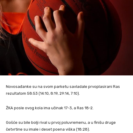
Novosađanke su na svom parketu savladale prvoplasirani Ras
rezultatom 58:53 (14:10, 8:19, 29:14, 7:10).
ŽKA posle ovog kola ima učinak 17-3, a Ras 18-2.
Gošće su bile bolji rival u prvoj poluvremenu, a u finišu druge
četvrtine su imale i deset poena viška (18:28).