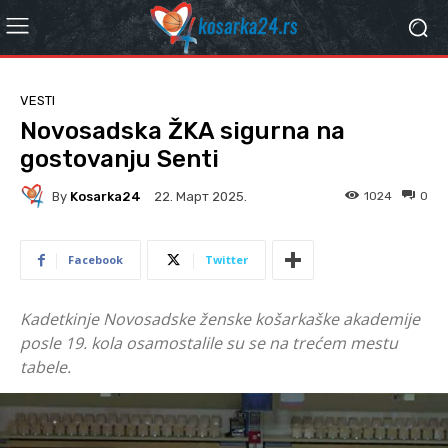
VESTI
Novosadska ŽKA sigurna na
gostovanju Senti
By
Kosarka24
1024
0
22. Март 2025.
Facebook
Twitter
Kadetkinje Novosadske ženske košarkaške akademije
posle 19. kola osamostalile su se na trećem mestu
tabele.