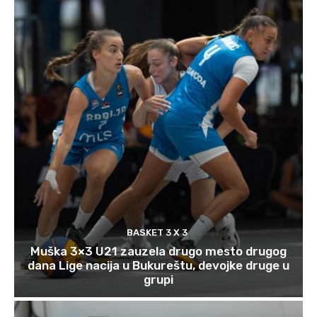
BASKET 3 X 3
Muška 3×3 U21 zauzela drugo mesto drugog
dana Lige nacija u Bukureštu, devojke druge u
grupi