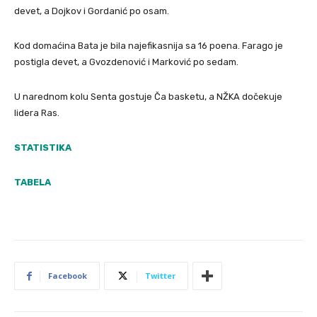
devet, a Dojkov i Gordanić po osam.
Kod domaćina Bata je bila najefikasnija sa 16 poena. Farago je
postigla devet, a Gvozdenović i Marković po sedam.
U narednom kolu Senta gostuje Ča basketu, a NŽKA dočekuje
lidera Ras.
STATISTIKA
TABELA
Facebook
Twitter