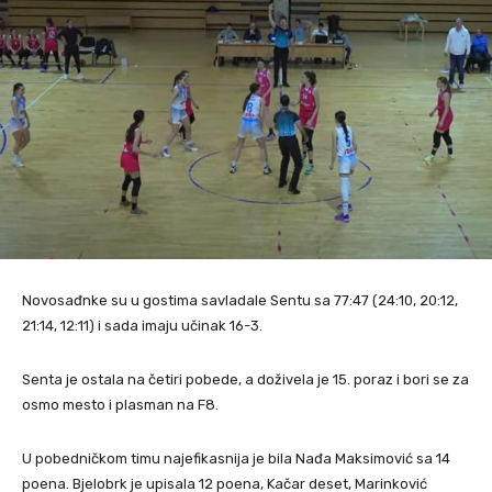
Novosađnke su u gostima savladale Sentu sa 77:47 (24:10, 20:12,
21:14, 12:11) i sada imaju učinak 16-3.
Senta je ostala na četiri pobede, a doživela je 15. poraz i bori se za
osmo mesto i plasman na F8.
U pobedničkom timu najefikasnija je bila Nađa Maksimović sa 14
poena. Bjelobrk je upisala 12 poena, Kačar deset, Marinković