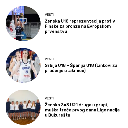
VESTI
Ženska U18 reprezentacija protiv
Finske za bronzu na Evropskom
prvenstvu
VESTI
Srbija U18 – Španija U18 (Linkovi za
praćenje utakmice)
VESTI
Ženska 3×3 U21 druga u grupi,
muška treća prvog dana Lige nacija
u Bukureštu