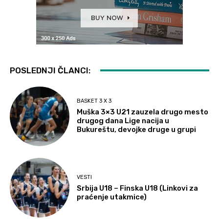
POSLEDNJI ČLANCI:
BASKET 3 X 3
Muška 3×3 U21 zauzela drugo mesto
drugog dana Lige nacija u
Bukureštu, devojke druge u grupi
VESTI
Srbija U18 – Finska U18 (Linkovi za
praćenje utakmice)