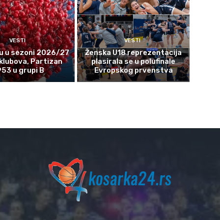
VESTI
VESTI
u u sezoni 2026/27
Ženska U18 reprezentacija
 klubova, Partizan
plasirala se u polufinale
953 u grupi B
Evropskog prvenstva