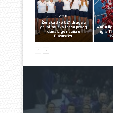
VESTI
Ženska 3×3 U21 druga u
grupi, muška treća prvog
WABA lig
dana Lige nacija u
igra 11
Bukureštu
1