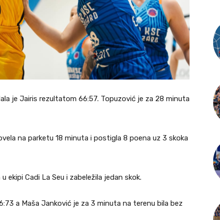
ala je Jairis rezultatom 66:57. Topuzović je za 28 minuta
ovela na parketu 18 minuta i postigla 8 poena uz 3 skoka
u ekipi Cadi La Seu i zabeležila jedan skok.
 76:73 a Maša Janković je za 3 minuta na terenu bila bez