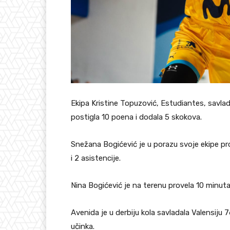
Ekipa Kristine Topuzović, Estudiantes, savlad
postigla 10 poena i dodala 5 skokova.
Snežana Bogićević je u porazu svoje ekipe pr
i 2 asistencije.
Nina Bogićević je na terenu provela 10 minuta 
Avenida je u derbiju kola savladala Valensiju
učinka.