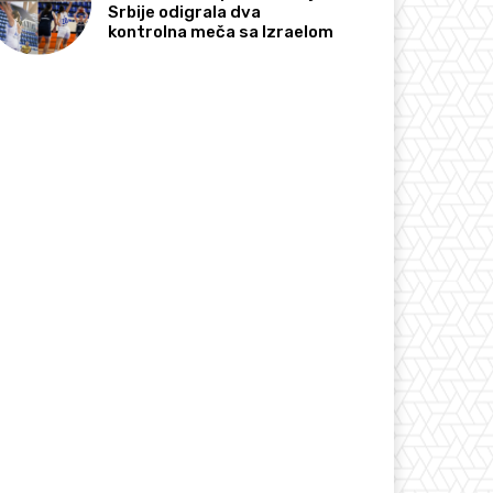
Srbije odigrala dva
kontrolna meča sa Izraelom