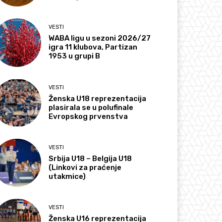
VESTI
WABA ligu u sezoni 2026/27
igra 11 klubova, Partizan
1953 u grupi B
VESTI
Ženska U18 reprezentacija
plasirala se u polufinale
Evropskog prvenstva
VESTI
Srbija U18 – Belgija U18
(Linkovi za praćenje
utakmice)
VESTI
Ženska U16 reprezentacija