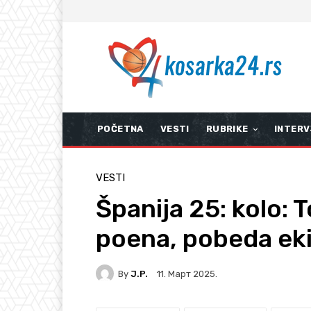
POČETNA
VESTI
RUBRIKE
INTERV
VESTI
Španija 25: kolo: 
poena, pobeda ek
By
J.P.
11. Март 2025.