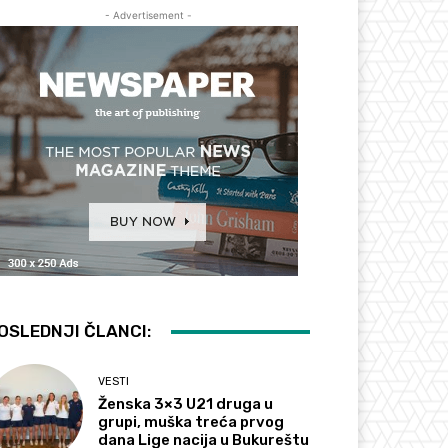
- Advertisement -
OSLEDNJI ČLANCI:
VESTI
Ženska 3×3 U21 druga u
grupi, muška treća prvog
dana Lige nacija u Bukureštu