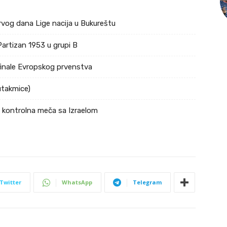
rvog dana Lige nacija u Bukureštu
Partizan 1953 u grupi B
ufinale Evropskog prvenstva
utakmice)
a kontrolna meča sa Izraelom
Twitter
WhatsApp
Telegram