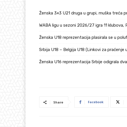
Ženska 3×3 U21 druga u grupi, muška treća p
WABA ligu u sezoni 2026/27 igra 11 klubova, 
Ženska U18 reprezentacija plasirala se u pol
Srbija U18 – Belgija U18 (Linkovi za praćenje 
Ženska U16 reprezentacija Srbije odigrala dv
Facebook
Share