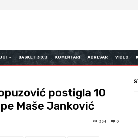
JUI
BASKET 3 X 3
KOMENTARI
ADRESAR
VIDEO
S
Topuzović postigla 10
ipe Maše Janković
334
0