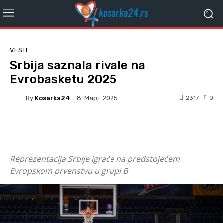
VESTI
Srbija saznala rivale na
Evrobasketu 2025
By
Kosarka24
2317
0
8. Март 2025.
Facebook
Twitter
Reprezentacija Srbije igraće na predstojećem
Evropskom prvenstvu u grupi B