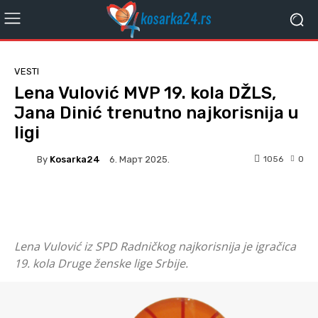
VESTI
Lena Vulović MVP 19. kola DŽLS,
Jana Dinić trenutno najkorisnija u
ligi
By
Kosarka24
1056
0
6. Март 2025.
Facebook
Twitter
Lena Vulović iz SPD Radničkog najkorisnija je igračica
19. kola Druge ženske lige Srbije.