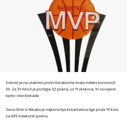
Vulović je na utakmici protiv Karaburme imala indeks korisnosti
35. Za 31 minut je postigla 32 poena, uz 11 skokova, tri osvojene
lopte i dve blokade.
Jana Dinić iz Nibaka je najkorisnija košarkašica lige posle 19 kola
sa 439 indeksnih poena.