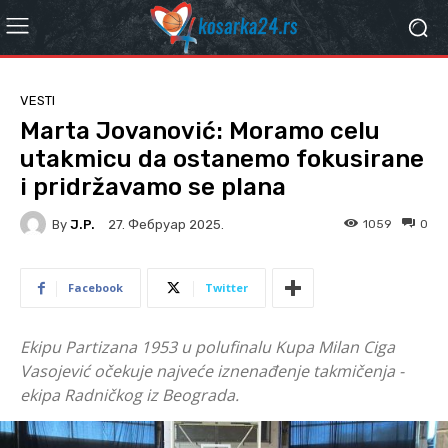
VESTI
Marta Jovanović: Moramo celu
utakmicu da ostanemo fokusirane
i pridržavamo se plana
By
J.P.
1059
0
27. Фебруар 2025.
Facebook
Twitter
Ekipu Partizana 1953 u polufinalu Kupa Milan Ciga
Vasojević očekuje najveće iznenađenje takmičenja -
ekipa Radničkog iz Beograda.