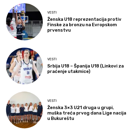
VESTI
Ženska U18 reprezentacija protiv
Finske za bronzu na Evropskom
prvenstvu
VESTI
Srbija U18 – Španija U18 (Linkovi za
praćenje utakmice)
VESTI
Ženska 3×3 U21 druga u grupi,
muška treća prvog dana Lige nacija
u Bukureštu