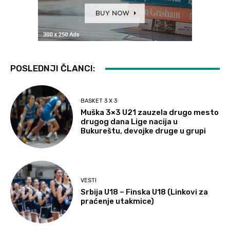
POSLEDNJI ČLANCI:
BASKET 3 X 3
Muška 3×3 U21 zauzela drugo mesto
drugog dana Lige nacija u
Bukureštu, devojke druge u grupi
VESTI
Srbija U18 – Finska U18 (Linkovi za
praćenje utakmice)