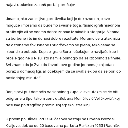
najavi utakmice za naš portal poručuje:
„Imamo jako zanimljivog protivnika koji je dokazao da je sve
moguće i moramo da budemo svesne toga. Nismo igrali nijednom
protiv njih ali se veoma dobro znamo iz mlađih kategorija. Veoma
su borbene i to im donosi dobre rezultate. Moramo celu utakmicu
da ostanemo fokusirane i pridržavamo se plana, tako ćemo se
izboriti za pobedu. Kup se igra u Boru i očekujemo navijače kao i
prošle godine u Nišu, što nam je pomoglo da se izborimo za finale.
Svi znamo da je Zvezda favorit ove godine jer nemaju nijedan
poraz u domaćoj ligi, ali očekujem da će svaka ekipa da se bori do
poslednjeg minuta.“
Bor je prvi put domaćin nacionalnog kupa, a sve utakmice će biti
odigrane u Sportskom centru „Bobana Momčilović Veličković“, koji
nosi ime po tragično preminuloj srpskoj strelkinji.
U prvom polufinalu od 17.30 časova sastaju se Crvena zvezda i
Kraljevo, dok će od 20 časova na parketu Partizan 1953 i Radnički