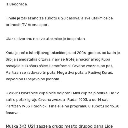
iz Beograda.
Finale je zakazano za subotu u 20 časova, a sve utakmice će
prenositi TV Arena sport.
Ulaz u dvoranu na sve utakmice je besplatan.
Kada je reč o istoriji ovog takmičenja, od 2006. godine, od kada je
Srbija samostalna država, najviše trofeja nacionalnog Kupa
osvajale su košarkašice Hemofarma i Crvene zvezde, po pet,
Partizan se radovao tri puta, Mega dva puta, a Radivoj Korać,
Vojvodina i Kraljevo po jednom.
U okviru završnice kupa biće odigran i Mini kup za pionirke. Od 12
sati u petak igraju Crvena zvezda i Rudar 1903, a od 14 sati
Partizan 1953 i Radnički. Finale je na programu u subotu od 16.30
časova.
Muška 3×3 U21 zauzela drugo mesto drugog dana Lige