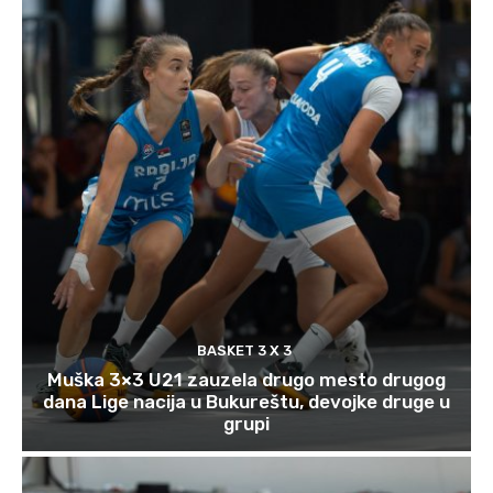
BASKET 3 X 3
Muška 3×3 U21 zauzela drugo mesto drugog
dana Lige nacija u Bukureštu, devojke druge u
grupi