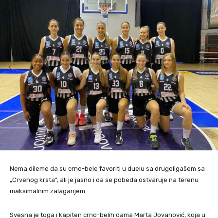
Nema dileme da su crno-bele favoriti u duelu sa drugoligašem sa
„Crvenog krsta“, ali je jasno i da se pobeda ostvaruje na terenu
maksimalnim zalaganjem.
Svesna je toga i kapiten crno-belih dama Marta Jovanović, koja u