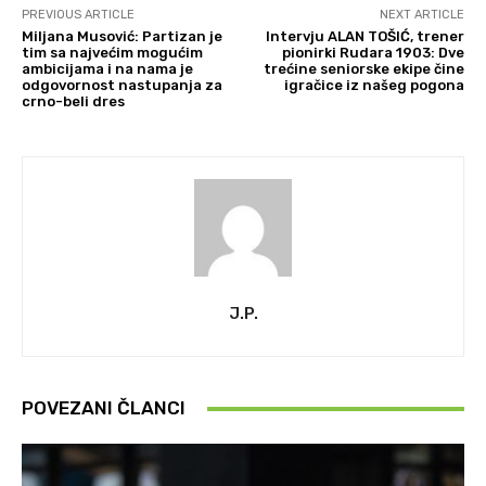
PREVIOUS ARTICLE
NEXT ARTICLE
Miljana Musović: Partizan je
Intervju ALAN TOŠIĆ, trener
tim sa najvećim mogućim
pionirki Rudara 1903: Dve
ambicijama i na nama je
trećine seniorske ekipe čine
odgovornost nastupanja za
igračice iz našeg pogona
crno-beli dres
J.P.
POVEZANI ČLANCI