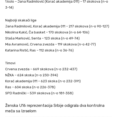
1.kolo – Jana Radmilović (Korać akademija 011) – 17 skokova (n-o
3-14)
Najbolji skakači lige
Jana Radmilović, Korać akademija 011 – 217 skokova (n-o 90-127)
Nikolina Kukić, Ča basket – 170 skokova (n-o 64-106)
Staša Marković, Senta – 123 skoka (n-o 49-74)
Mia Avramović, Crvena zvezda – 119 skokova (n-o 42-77)
Katarina Ristić, Ras – 112 skoka (n-o 36-76)
Timovi
Crvena zvezda – 669 skokova (n-o 232-437)
NŽKA – 624 skoka (n-o 230-394)
Korać akademija 011 – 623 skoka (n-o 232-391)
Ras – 604 skoka (n-o 226-378)
SPD Radnički – 539 skokova (n-o 181-358)
Ženska U16 reprezentacija Srbije odigrala dva kontrolna
meča sa Izraelom