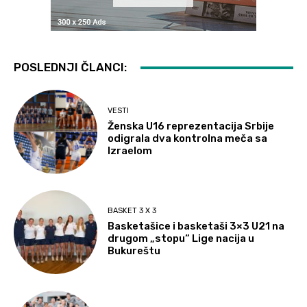
POSLEDNJI ČLANCI:
VESTI
Ženska U16 reprezentacija Srbije
odigrala dva kontrolna meča sa
Izraelom
BASKET 3 X 3
Basketašice i basketaši 3×3 U21 na
drugom „stopu“ Lige nacija u
Bukureštu