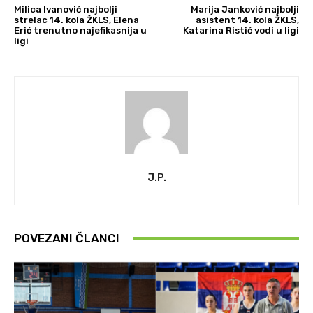
Milica Ivanović najbolji
Marija Janković najbolji
strelac 14. kola ŽKLS, Elena
asistent 14. kola ŽKLS,
Erić trenutno najefikasnija u
Katarina Ristić vodi u ligi
ligi
J.P.
POVEZANI ČLANCI