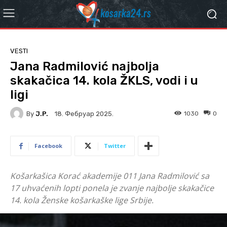
VESTI
Jana Radmilović najbolja
skakačica 14. kola ŽKLS, vodi i u
ligi
By
J.P.
1030
0
18. Фебруар 2025.
Facebook
Twitter
Košarkašica Korać akademije 011 Jana Radmilović sa
17 uhvaćenih lopti ponela je zvanje najbolje skakačice
14. kola Ženske košarkaške lige Srbije.