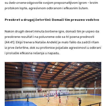
su
belo-crvene
odgovorile svojom prepoznatljivom igrom – brzim
protokom lopte, agresivnom odbranom i efikasnim šutem.
Preokret u drugoj četvrtini: Domaći tim preuzeo vođstvo
Nakon drugih deset minuta borbene igre, domaći tim je uspeo da
preokrene rezultat i na poluvreme ode sa tri poena prednosti
(44:41). Ekipi trenera Nataše Anđelić je malo falilo da zadrži ritam
iz prve četvrtine, dok su protivnice pojačale agresivnost u odbrani
i pronašle efikasna rešenja u napadu.