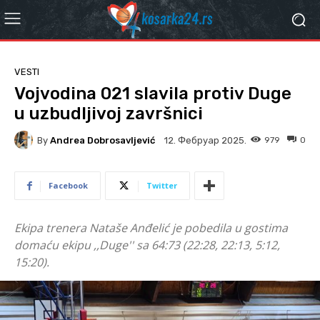
VESTI
Vojvodina 021 slavila protiv Duge
u uzbudljivoj završnici
By
Andrea Dobrosavljević
979
0
12. Фебруар 2025.
Facebook
Twitter
Ekipa trenera Nataše Anđelić je pobedila u gostima
domaću ekipu ,,Duge'' sa 64:73 (22:28, 22:13, 5:12,
15:20).