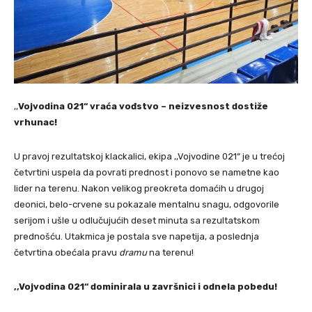
,,
Vojvodina 021“ vraća vođstvo – neizvesnost dostiže
vrhunac!
U pravoj rezultatskoj klackalici, ekipa ,,Vojvodine 021“ je u trećoj
četvrtini uspela da povrati prednost i ponovo se nametne kao
lider na terenu. Nakon velikog preokreta domaćih u drugoj
deonici, belo-crvene su pokazale mentalnu snagu, odgovorile
serijom i ušle u odlučujućih deset minuta sa rezultatskom
prednošću. Utakmica je postala sve napetija, a poslednja
četvrtina obećala pravu
dramu
na terenu!
,,Vojvodina 021“ dominirala u završnici i odnela pobedu!