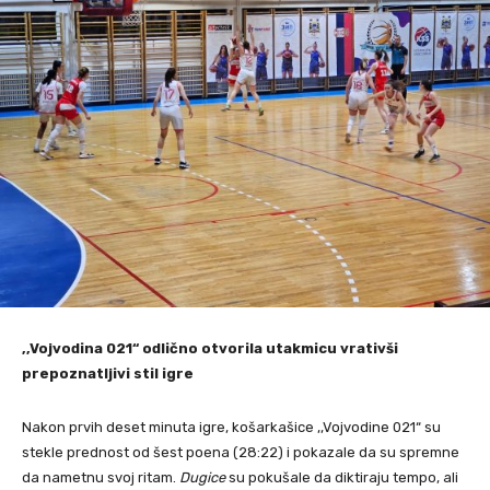
,,Vojvodina 021“ odlično otvorila utakmicu vrativši
prepoznatljivi stil igre
Nakon prvih deset minuta igre, košarkašice ,,Vojvodine 021“ su
stekle prednost od šest poena (28:22) i pokazale da su spremne
da nametnu svoj ritam.
Dugice
su pokušale da diktiraju tempo, ali