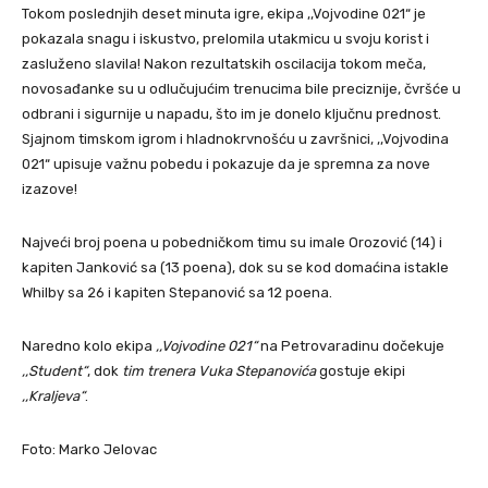
Tokom poslednjih deset minuta igre, ekipa ,,Vojvodine 021“ je
pokazala snagu i iskustvo, prelomila utakmicu u svoju korist i
zasluženo slavila! Nakon rezultatskih oscilacija tokom meča,
novosađanke su u odlučujućim trenucima bile preciznije, čvršće u
odbrani i sigurnije u napadu, što im je donelo ključnu prednost.
Sjajnom timskom igrom i hladnokrvnošću u završnici, ,,Vojvodina
021“ upisuje važnu pobedu i pokazuje da je spremna za nove
izazove!
Najveći broj poena u pobedničkom timu su imale Orozović (14) i
kapiten Janković sa (13 poena), dok su se kod domaćina istakle
Whilby sa 26 i kapiten Stepanović sa 12 poena.
Naredno kolo ekipa
,,Vojvodine 021“
na Petrovaradinu dočekuje
,,Student“
, dok
tim trenera Vuka Stepanovića
gostuje ekipi
,,Kraljeva“
.
Foto: Marko Jelovac