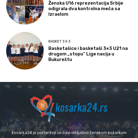
Ženska U16 reprezentacija Srbije
odigrala dva kontrolna meča sa
Izraelom
BASKET 3 X 3
Basketašice i basketaši 3×3 U21 na
drugom „stopu“ Lige nacija u
Bukureštu
kosarka24 je portal koji se bavi isključivo ženskom košarkom