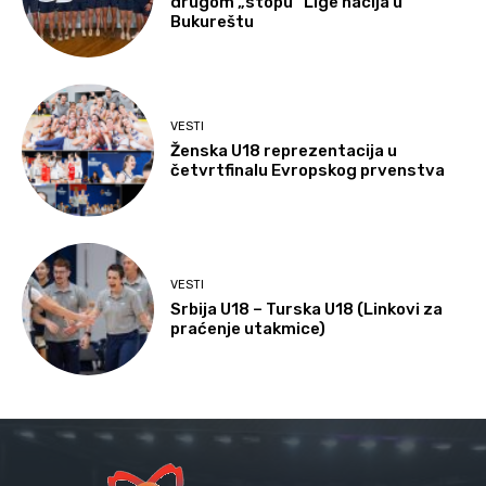
drugom „stopu“ Lige nacija u
Bukureštu
VESTI
Ženska U18 reprezentacija u
četvrtfinalu Evropskog prvenstva
VESTI
Srbija U18 – Turska U18 (Linkovi za
praćenje utakmice)