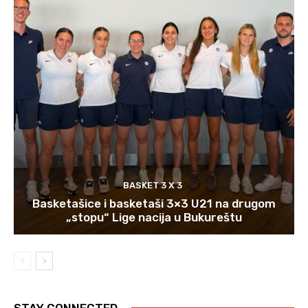
BASKET 3 X 3
Basketašice i basketaši 3×3 U21 na drugom
„stopu“ Lige nacija u Bukureštu