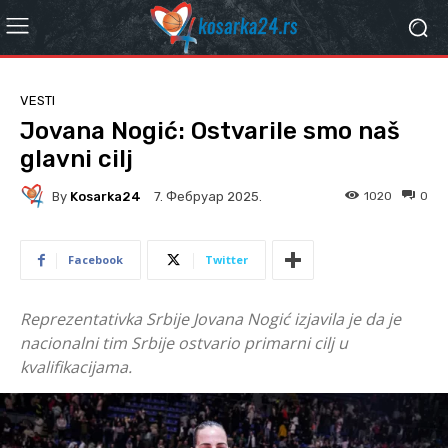
VESTI
Jovana Nogić: Ostvarile smo naš
glavni cilj
By
Kosarka24
1020
0
7. Фебруар 2025.
Facebook
Twitter
Reprezentativka Srbije Jovana Nogić izjavila je da je
nacionalni tim Srbije ostvario primarni cilj u
kvalifikacijama.