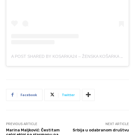
A POST SHARED BY KOSARKA24 – ŽENSKA KOŠARKA (@KOSARKA24SRBIJA)
Facebook
Twitter
PREVIOUS ARTICLE
NEXT ARTICLE
Marina Maljković: Čestitam
Srbija u odabranom društvu
celoj ekipi na plasmanu na