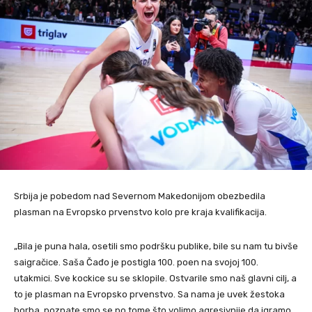
Srbija je pobedom nad Severnom Makedonijom obezbedila
plasman na Evropsko prvenstvo kolo pre kraja kvalifikacija.
„Bila je puna hala, osetili smo podršku publike, bile su nam tu bivše
saigračice. Saša Čađo je postigla 100. poen na svojoj 100.
utakmici. Sve kockice su se sklopile. Ostvarile smo naš glavni cilj, a
to je plasman na Evropsko prvenstvo. Sa nama je uvek žestoka
borba, poznate smo se po tome što volimo agresivnije da igramo,