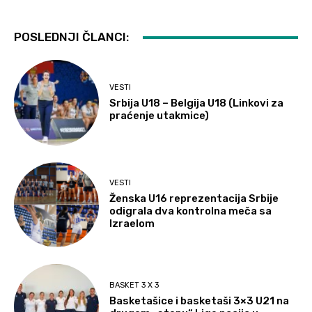
POSLEDNJI ČLANCI:
VESTI
Srbija U18 – Belgija U18 (Linkovi za
praćenje utakmice)
VESTI
Ženska U16 reprezentacija Srbije
odigrala dva kontrolna meča sa
Izraelom
BASKET 3 X 3
Basketašice i basketaši 3×3 U21 na