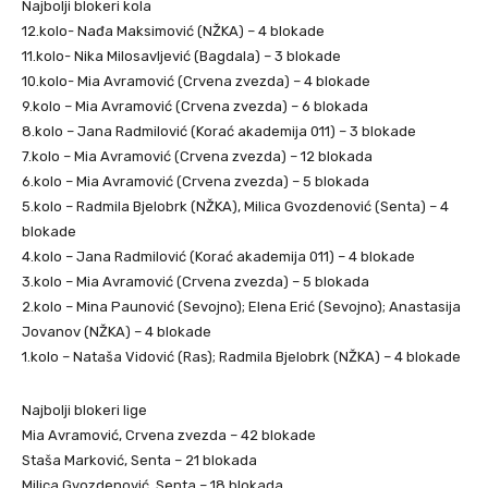
Najbolji blokeri kola
12.kolo- Nađa Maksimović (NŽKA) – 4 blokade
11.kolo- Nika Milosavljević (Bagdala) – 3 blokade
10.kolo- Mia Avramović (Crvena zvezda) – 4 blokade
9.kolo – Mia Avramović (Crvena zvezda) – 6 blokada
8.kolo – Jana Radmilović (Korać akademija 011) – 3 blokade
7.kolo – Mia Avramović (Crvena zvezda) – 12 blokada
6.kolo – Mia Avramović (Crvena zvezda) – 5 blokada
5.kolo – Radmila Bjelobrk (NŽKA), Milica Gvozdenović (Senta) – 4
blokade
4.kolo – Jana Radmilović (Korać akademija 011) – 4 blokade
3.kolo – Mia Avramović (Crvena zvezda) – 5 blokada
2.kolo – Mina Paunović (Sevojno); Elena Erić (Sevojno); Anastasija
Jovanov (NŽKA) – 4 blokade
1.kolo – Nataša Vidović (Ras); Radmila Bjelobrk (NŽKA) – 4 blokade
Najbolji blokeri lige
Mia Avramović, Crvena zvezda – 42 blokade
Staša Marković, Senta – 21 blokada
Milica Gvozdenović, Senta – 18 blokada