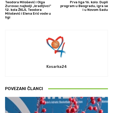
Teodora Milošević i Olga
Prva liga 16. kolo: Dupli
Zurovac najbolji „kradljivci“
program u Beogradu, igra se
12. kola ŽKLS, Teodora
i u Novom Sadu
Milošević i Elena Erić vode u
ligi
Kosarka24
POVEZANI ČLANCI