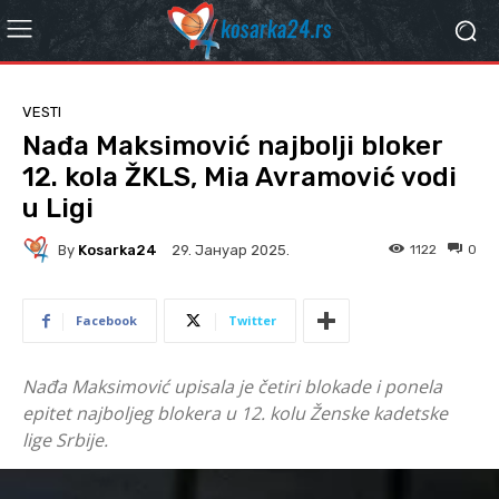
VESTI
Nađa Maksimović najbolji bloker
12. kola ŽKLS, Mia Avramović vodi
u Ligi
By
Kosarka24
1122
0
29. Јануар 2025.
Facebook
Twitter
Nađa Maksimović upisala je četiri blokade i ponela
epitet najboljeg blokera u 12. kolu Ženske kadetske
lige Srbije.