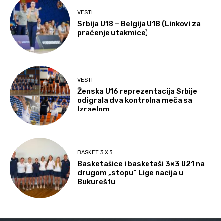
VESTI
Srbija U18 – Belgija U18 (Linkovi za
praćenje utakmice)
VESTI
Ženska U16 reprezentacija Srbije
odigrala dva kontrolna meča sa
Izraelom
BASKET 3 X 3
Basketašice i basketaši 3×3 U21 na
drugom „stopu“ Lige nacija u
Bukureštu