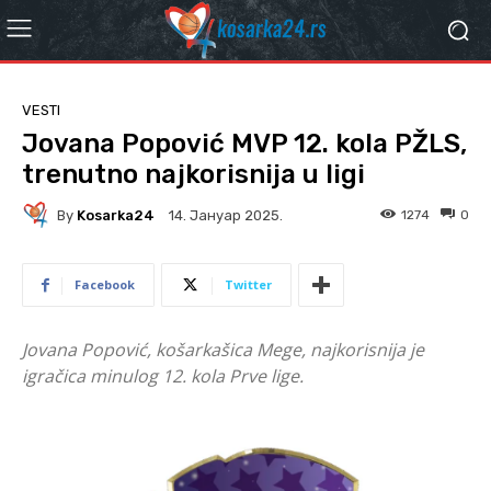
VESTI
Jovana Popović MVP 12. kola PŽLS,
trenutno najkorisnija u ligi
By
Kosarka24
1274
0
14. Јануар 2025.
Facebook
Twitter
Jovana Popović, košarkašica Mege, najkorisnija je
igračica minulog 12. kola Prve lige.