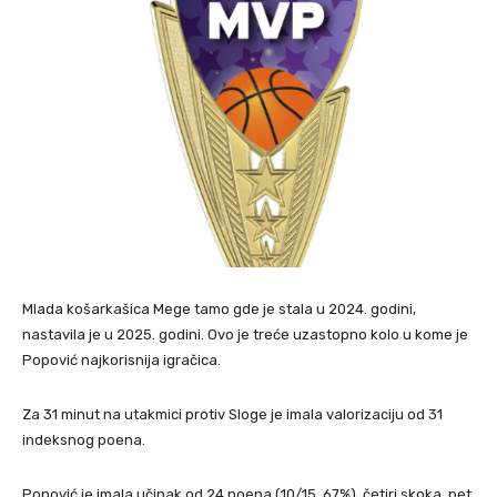
Mlada košarkašica Mege tamo gde je stala u 2024. godini,
nastavila je u 2025. godini. Ovo je treće uzastopno kolo u kome je
Popović najkorisnija igračica.
Za 31 minut na utakmici protiv Sloge je imala valorizaciju od 31
indeksnog poena.
Popović je imala učinak od 24 poena (10/15, 67%), četiri skoka, pet