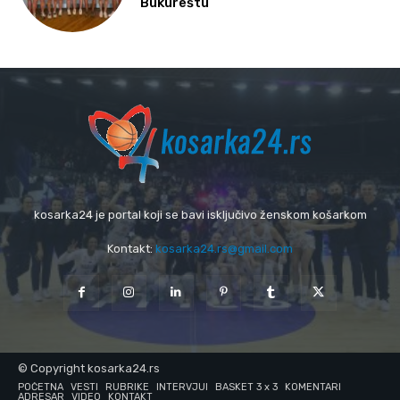
Bukureštu
kosarka24 je portal koji se bavi isključivo ženskom košarkom
Kontakt:
kosarka24.rs@gmail.com
© Copyright kosarka24.rs
POČETNA
VESTI
RUBRIKE
INTERVJUI
BASKET 3 x 3
KOMENTARI
ADRESAR
VIDEO
KONTAKT