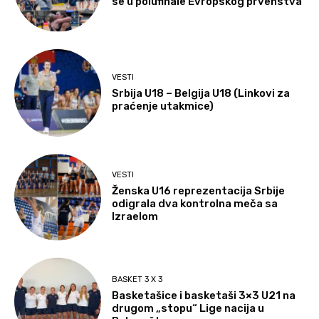
se u polufinale Evropskog prvenstva
VESTI
Srbija U18 – Belgija U18 (Linkovi za
praćenje utakmice)
VESTI
Ženska U16 reprezentacija Srbije
odigrala dva kontrolna meča sa
Izraelom
BASKET 3 X 3
Basketašice i basketaši 3×3 U21 na
drugom „stopu“ Lige nacija u