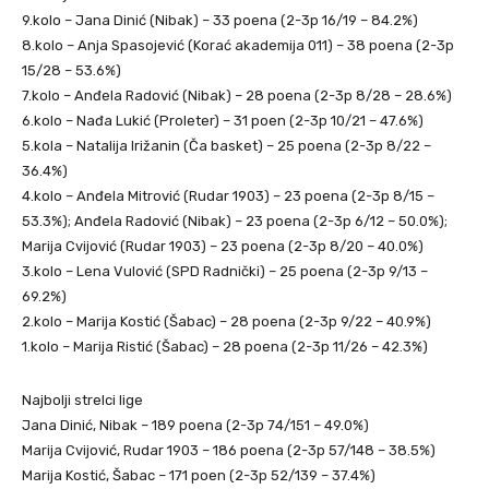
9.kolo – Jana Dinić (Nibak) – 33 poena (2-3p 16/19 – 84.2%)
8.kolo – Anja Spasojević (Korać akademija 011) – 38 poena (2-3p
15/28 – 53.6%)
7.kolo – Anđela Radović (Nibak) – 28 poena (2-3p 8/28 – 28.6%)
6.kolo – Nađa Lukić (Proleter) – 31 poen (2-3p 10/21 – 47.6%)
5.kola – Natalija Irižanin (Ča basket) – 25 poena (2-3p 8/22 –
36.4%)
4.kolo – Anđela Mitrović (Rudar 1903) – 23 poena (2-3p 8/15 –
53.3%); Anđela Radović (Nibak) – 23 poena (2-3p 6/12 – 50.0%);
Marija Cvijović (Rudar 1903) – 23 poena (2-3p 8/20 – 40.0%)
3.kolo – Lena Vulović (SPD Radnički) – 25 poena (2-3p 9/13 –
69.2%)
2.kolo – Marija Kostić (Šabac) – 28 poena (2-3p 9/22 – 40.9%)
1.kolo – Marija Ristić (Šabac) – 28 poena (2-3p 11/26 – 42.3%)
Najbolji strelci lige
Jana Dinić, Nibak – 189 poena (2-3p 74/151 – 49.0%)
Marija Cvijović, Rudar 1903 – 186 poena (2-3p 57/148 – 38.5%)
Marija Kostić, Šabac – 171 poen (2-3p 52/139 – 37.4%)