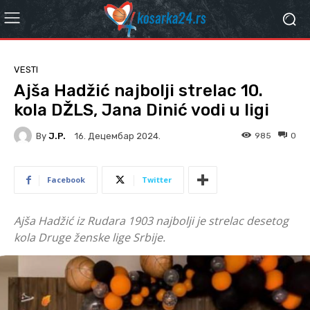
VESTI
Ajša Hadžić najbolji strelac 10.
kola DŽLS, Jana Dinić vodi u ligi
By
J.P.
985
0
16. Децембар 2024.
Facebook
Twitter
Ajša Hadžić iz Rudara 1903 najbolji je strelac desetog
kola Druge ženske lige Srbije.