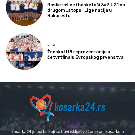
Basketašice i basketaši 3×3 U21 na
drugom „stopu“ Lige nacija u
Bukureštu
VESTI
Ženska U18 reprezentacija u
četvrtfinalu Evropskog prvenstva
kosarka24 je portal koji se bavi isključivo ženskom košarkom