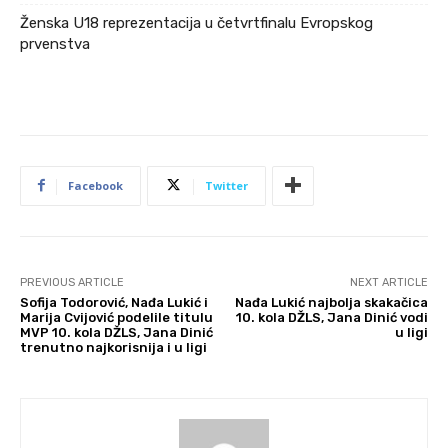
Ženska U18 reprezentacija u četvrtfinalu Evropskog
prvenstva
Facebook
Twitter
PREVIOUS ARTICLE
NEXT ARTICLE
Sofija Todorović, Nađa Lukić i
Nađa Lukić najbolja skakačica
Marija Cvijović podelile titulu
10. kola DŽLS, Jana Dinić vodi
MVP 10. kola DŽLS, Jana Dinić
u ligi
trenutno najkorisnija i u ligi