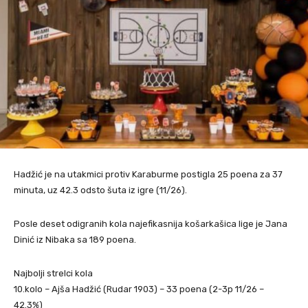
Hadžić je na utakmici protiv Karaburme postigla 25 poena za 37
minuta, uz 42.3 odsto šuta iz igre (11/26).
Posle deset odigranih kola najefikasnija košarkašica lige je Jana
Dinić iz Nibaka sa 189 poena.
Najbolji strelci kola
10.kolo – Ajša Hadžić (Rudar 1903) – 33 poena (2-3p 11/26 –
42.3%)