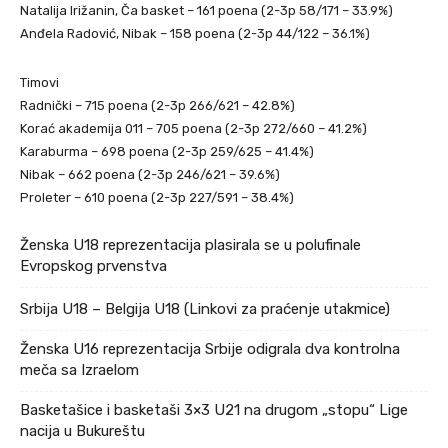
Natalija Irižanin, Ča basket – 161 poena (2-3p 58/171 – 33.9%)
Anđela Radović, Nibak – 158 poena (2-3p 44/122 – 36.1%)
Timovi
Radnički – 715 poena (2-3p 266/621 – 42.8%)
Korać akademija 011 – 705 poena (2-3p 272/660 – 41.2%)
Karaburma – 698 poena (2-3p 259/625 – 41.4%)
Nibak – 662 poena (2-3p 246/621 – 39.6%)
Proleter – 610 poena (2-3p 227/591 – 38.4%)
Ženska U18 reprezentacija plasirala se u polufinale
Evropskog prvenstva
Srbija U18 – Belgija U18 (Linkovi za praćenje utakmice)
Ženska U16 reprezentacija Srbije odigrala dva kontrolna
meča sa Izraelom
Basketašice i basketaši 3×3 U21 na drugom „stopu“ Lige
nacija u Bukureštu