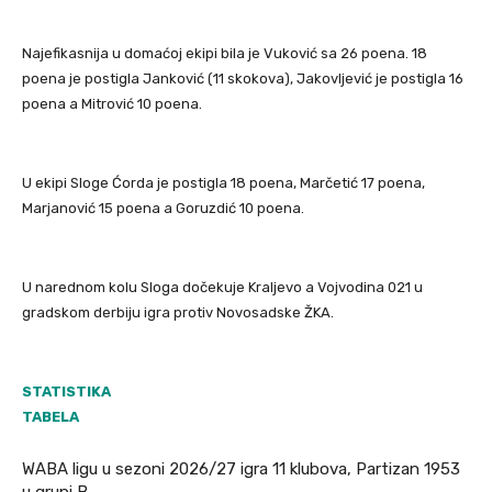
Najefikasnija u domaćoj ekipi bila je Vuković sa 26 poena. 18
poena je postigla Janković (11 skokova), Jakovljević je postigla 16
poena a Mitrović 10 poena.
U ekipi Sloge Ćorda je postigla 18 poena, Marčetić 17 poena,
Marjanović 15 poena a Goruzdić 10 poena.
U narednom kolu Sloga dočekuje Kraljevo a Vojvodina 021 u
gradskom derbiju igra protiv Novosadske ŽKA.
STATISTIKA
TABELA
WABA ligu u sezoni 2026/27 igra 11 klubova, Partizan 1953
u grupi B