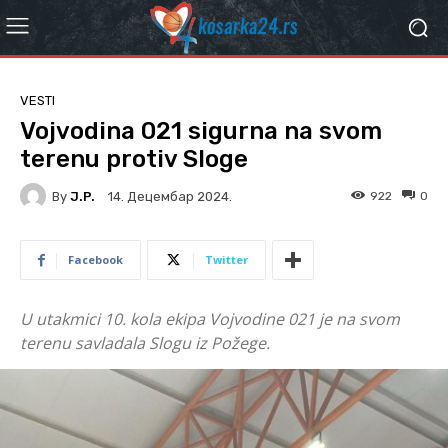
VESTI
Vojvodina 021 sigurna na svom
terenu protiv Sloge
By
J.P.
922
0
14. Децембар 2024.
Facebook
Twitter
U utakmici 10. kola ekipa Vojvodine 021 je na svom
terenu savladala Slogu iz Požege.