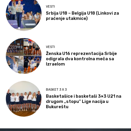
VESTI
Srbija U18 – Belgija U18 (Linkovi za
praćenje utakmice)
VESTI
Ženska U16 reprezentacija Srbije
odigrala dva kontrolna meča sa
Izraelom
BASKET 3 X 3
Basketašice i basketaši 3×3 U21 na
drugom „stopu“ Lige nacija u
Bukureštu