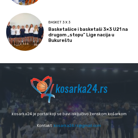
BASKET 3 X 3
Basketašice i basketaši 3×3 U21 na
drugom „stopu“ Lige nacija u
Bukureštu
kosarka24 je portal koji se bavi isključivo ženskom košarkom
Kontakt:
kosarka24.rs@gmail.com