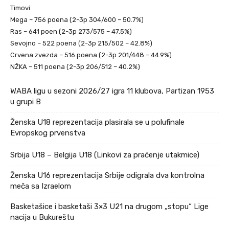
Timovi
Mega – 756 poena (2-3p 304/600 – 50.7%)
Ras – 641 poen (2-3p 273/575 – 47.5%)
Sevojno – 522 poena (2-3p 215/502 – 42.8%)
Crvena zvezda – 516 poena (2-3p 201/448 – 44.9%)
NŽKA – 511 poena (2-3p 206/512 – 40.2%)
WABA ligu u sezoni 2026/27 igra 11 klubova, Partizan 1953
u grupi B
Ženska U18 reprezentacija plasirala se u polufinale
Evropskog prvenstva
Srbija U18 – Belgija U18 (Linkovi za praćenje utakmice)
Ženska U16 reprezentacija Srbije odigrala dva kontrolna
meča sa Izraelom
Basketašice i basketaši 3×3 U21 na drugom „stopu“ Lige
nacija u Bukureštu