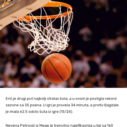
Erić je drugi put najbolji strelac kola, a u ovom je postigla rekord
sezone sa 35 poena. U igri je provela 34 minuta, a protiv Bagdale
je imala 62.5 odsto šuta iz igre (15/24).
Nevena Petrović iz Mege je trenutno najefikasnija u ligi sa 160