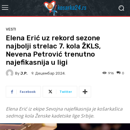
VESTI
Elena Erić uz rekord sezone
najbolji strelac 7. kola ŽKLS,
Nevena Petrović trenutno
najefikasnija u ligi
By
J.P.
916
0
9. Децембар 2024.
Facebook
Twitter
Elena Erić iz ekipe Sevojna najefikasnija je košarkašica
sedmog kola Ženske kadetske lige Srbije.