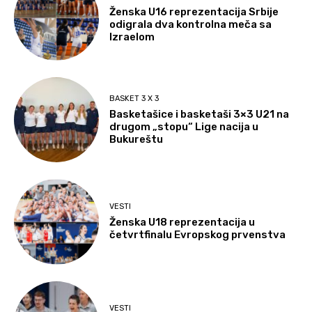
Ženska U16 reprezentacija Srbije
odigrala dva kontrolna meča sa
Izraelom
BASKET 3 X 3
Basketašice i basketaši 3×3 U21 na
drugom „stopu“ Lige nacija u
Bukureštu
VESTI
Ženska U18 reprezentacija u
četvrtfinalu Evropskog prvenstva
VESTI