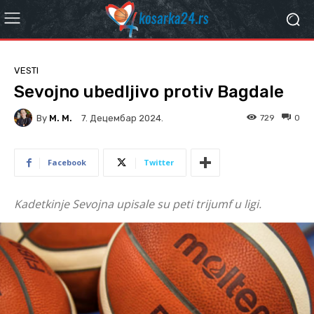
VESTI
Sevojno ubedljivo protiv Bagdale
By
M. M.
729
0
7. Децембар 2024.
Facebook
Twitter
Kadetkinje Sevojna upisale su peti trijumf u ligi.