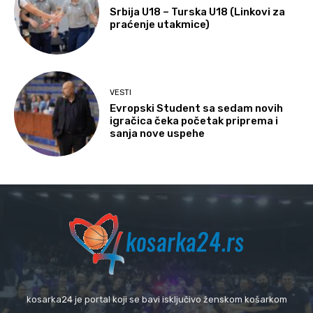
Srbija U18 – Turska U18 (Linkovi za
praćenje utakmice)
VESTI
Evropski Student sa sedam novih
igračica čeka početak priprema i
sanja nove uspehe
kosarka24 je portal koji se bavi isključivo ženskom košarkom