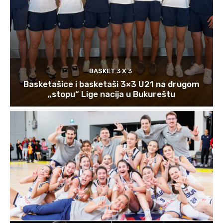
BASKET 3 X 3
Basketašice i basketaši 3×3 U21 na drugom
„stopu“ Lige nacija u Bukureštu