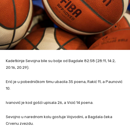
Kadetkinje Sevojna bile su bolje od Bagdale 82:58 (28:11, 14:2,
20:16, 20:29).
Erić je u pobedničkom timu ubacila 35 poena, Rakić 11, a Paunović
10.
Ivanović je kod gošći upisala 26, a Vicić 14 poena.
Sevojno u narednom kolu gostuje Vojvodini, a Bagdala čeka
Crvenu zvezdu.