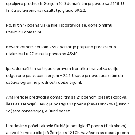
opipljivije prednosti. Serijom 10:0 domaći tim je poveo sa 31:18. U
finišu poluvremena rezultat je glasio 39:22.
No, ni tih 17 poena viška nije, ispostaviće se, donelo mirnu
utakmicu domaćinu.
Neverovatnom serijom 23:1 Spartak je potpuno preokrenuo
utakmicu i u 27. minutu poveo sa 45:40.
Ipak, domaći tim se trgao u pravom trenutku i na veliku seriju
odgovorio još većom serijom – 24:1. Uspeo je novosadski tim da
sačuva ogromnu prednost i upiše trijumf.
Ana Perić je predvodila domaći tim sa 21 poenom (deset skokova,
šest asistencija). Jekić je postigla 17 poena (devet skokova), Ivkov
12 (šest asistencija), a Đurić deset.
U redovima gošći Laković Škrbić je postigla 17 poena (11 skokova),
a dvocifrene su bile još Ždrnja sa 12 i Gluhavičanin sa deset poena