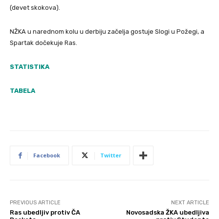
(devet skokova).
NŽKA u narednom kolu u derbiju začelja gostuje Slogi u Požegi, a
Spartak dočekuje Ras.
STATISTIKA
TABELA
Facebook
Twitter
PREVIOUS ARTICLE
NEXT ARTICLE
Ras ubedljiv protiv ČA
Novosadska ŽKA ubedljiva