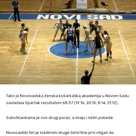
Tako je Novosadska ženska košarkaška akademija u Novom Sadu
savladala Spartak rezultatom 68:57 (19:16, 20:15, 8:14, 21:12).
Subotičankama je ovo drugi poraz, a imaju i četiri pobede.
Novosadski tim je sredinom druge četvrtine prvi stigao do