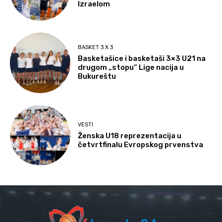
Izraelom
BASKET 3 X 3
Basketašice i basketaši 3×3 U21 na
drugom „stopu“ Lige nacija u
Bukureštu
VESTI
Ženska U18 reprezentacija u
četvrtfinalu Evropskog prvenstva