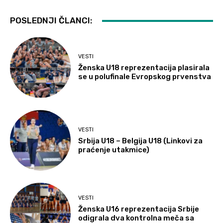
POSLEDNJI ČLANCI:
VESTI
Ženska U18 reprezentacija plasirala
se u polufinale Evropskog prvenstva
VESTI
Srbija U18 – Belgija U18 (Linkovi za
praćenje utakmice)
VESTI
Ženska U16 reprezentacija Srbije
odigrala dva kontrolna meča sa