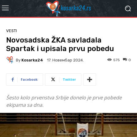
VESTI
Novosadska ŽKA savladala
Spartak i upisala prvu pobedu
By
Kosarka24
575
0
17. Новембар 2024.
Facebook
Twitter
Šesto kolo prvenstva Srbije donelo je prve pobede
ekipama sa dna.