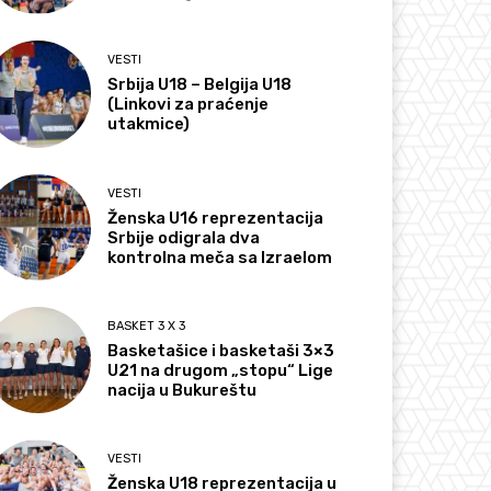
VESTI
Srbija U18 – Belgija U18
(Linkovi za praćenje
utakmice)
VESTI
Ženska U16 reprezentacija
Srbije odigrala dva
kontrolna meča sa Izraelom
BASKET 3 X 3
Basketašice i basketaši 3×3
U21 na drugom „stopu“ Lige
nacija u Bukureštu
VESTI
Ženska U18 reprezentacija u