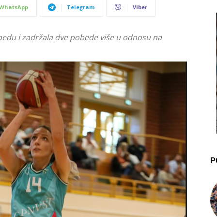
WhatsApp
Telegram
Viber
obedu i zadržala dve pobede više u odnosu na
P