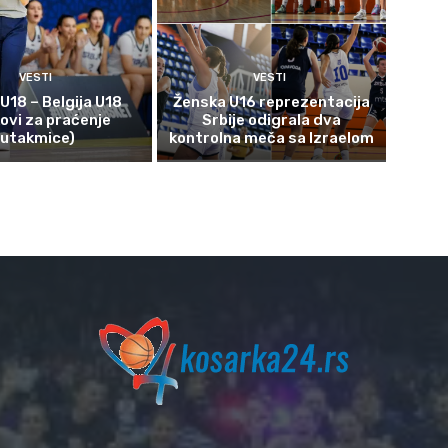
VESTI
VESTI
 U18 – Belgija U18
Ženska U16 reprezentacija
kovi za praćenje
Srbije odigrala dva
utakmice)
kontrolna meča sa Izraelom