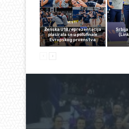
VESTI
Ženska U18 reprezentacija
Srbija
plasirala se u polufinale
(Lin
Evropskog prvenstva