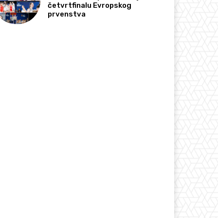
četvrtfinalu Evropskog
prvenstva