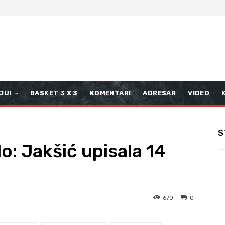
JUI
BASKET 3 X 3
KOMENTARI
ADRESAR
VIDEO
S
o: Jakšić upisala 14
670
0