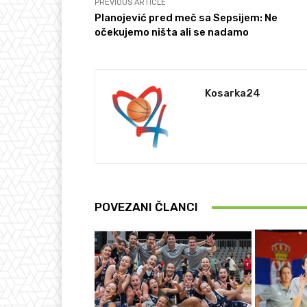
PREVIOUS ARTICLE
Planojević pred meč sa Sepsijem: Ne
očekujemo ništa ali se nadamo
Kosarka24
POVEZANI ČLANCI