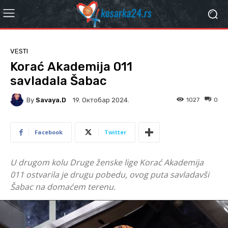
VESTI
Korać Akademija 011
savladala Šabac
By
Savaya.D
1027
0
19. Октобар 2024.
Facebook
Twitter
U drugom kolu Druge ženske lige Korać Akademija
011 ostvarila je drugu pobedu, ovog puta savladavši
Šabac na domaćem terenu.