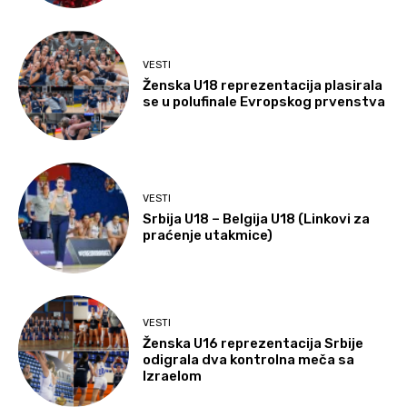
VESTI
Ženska U18 reprezentacija plasirala
se u polufinale Evropskog prvenstva
VESTI
Srbija U18 – Belgija U18 (Linkovi za
praćenje utakmice)
VESTI
Ženska U16 reprezentacija Srbije
odigrala dva kontrolna meča sa
Izraelom