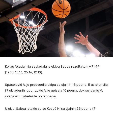
Korać Akadamija savladala je ekipu Sabca rezultatom – 71:49
(19:10, 15:13, 25:16, 12:10).
Spasojević A. je predvodila ekipu sa sjajnih 18 poena, 5 asistencija
i 7 ukradenih lopti. Lukić A. je upisala 10 poena, dok su Ivanić M.
i Zečević J. ubeležile po 8 poena.
U ekipi Sabca istakle su se Kostić M. sa sjajnih 28 poena (7