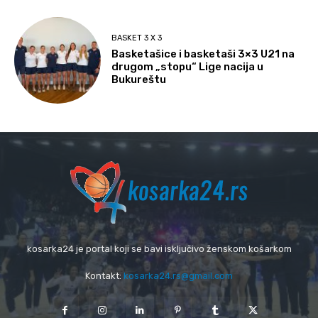
BASKET 3 X 3
Basketašice i basketaši 3×3 U21 na
drugom „stopu“ Lige nacija u
Bukureštu
kosarka24 je portal koji se bavi isključivo ženskom košarkom
Kontakt:
kosarka24.rs@gmail.com