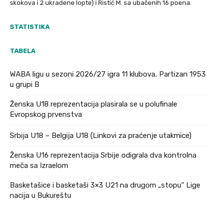
skokova i 2 ukradene lopte) i Ristić M. sa ubačenih 16 poena.
STATISTIKA
TABELA
WABA ligu u sezoni 2026/27 igra 11 klubova, Partizan 1953
u grupi B
Ženska U18 reprezentacija plasirala se u polufinale
Evropskog prvenstva
Srbija U18 – Belgija U18 (Linkovi za praćenje utakmice)
Ženska U16 reprezentacija Srbije odigrala dva kontrolna
meča sa Izraelom
Basketašice i basketaši 3×3 U21 na drugom „stopu“ Lige
nacija u Bukureštu