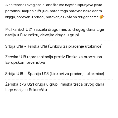
„Van terena i svog posla, ono što me najviše ispunjava jeste
porodica i moji najbliži ljudi, pored toga naravno neka dobra
knjiga, boravak u prirodi, putovanja i kafa sa drugaricama!
“
Muška 3×3 U21 zauzela drugo mesto drugog dana Lige
nacija u Bukureštu, devojke druge u grupi
Srbija U18 – Finska U18 (Linkovi za praćenje utakmice)
Ženska U18 reprezentacija protiv Finske za bronzu na
Evropskom prvenstvu
Srbija U18 – Španija U18 (Linkovi za praćenje utakmice)
Ženska 3×3 U21 druga u grupi, muška treća prvog dana
Lige nacija u Bukureštu