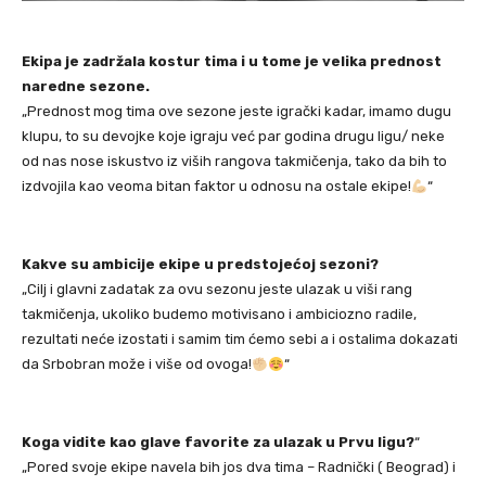
Ekipa je zadržala kostur tima i u tome je velika prednost
naredne sezone.
„Prednost mog tima ove sezone jeste igrački kadar, imamo dugu
klupu, to su devojke koje igraju već par godina drugu ligu/ neke
od nas nose iskustvo iz viših rangova takmičenja, tako da bih to
izdvojila kao veoma bitan faktor u odnosu na ostale ekipe!
“
Kakve su ambicije ekipe u predstojećoj sezoni?
„Cilj i glavni zadatak za ovu sezonu jeste ulazak u viši rang
takmičenja, ukoliko budemo motivisano i ambiciozno radile,
rezultati neće izostati i samim tim ćemo sebi a i ostalima dokazati
da Srbobran može i više od ovoga!
“
Koga vidite kao glave favorite za ulazak u Prvu ligu?
“
„Pored svoje ekipe navela bih jos dva tima – Radnički ( Beograd) i