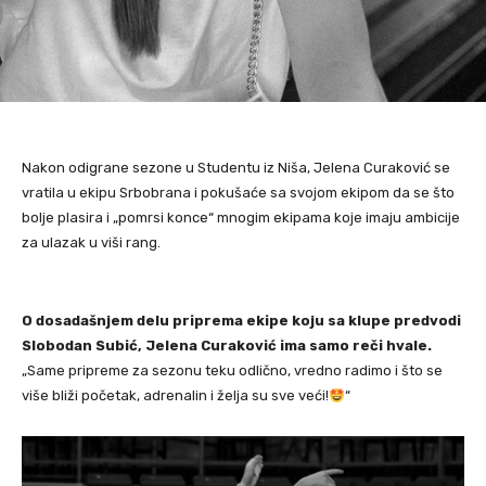
Nakon odigrane sezone u Studentu iz Niša, Jelena Curaković se
vratila u ekipu Srbobrana i pokušaće sa svojom ekipom da se što
bolje plasira i „pomrsi konce“ mnogim ekipama koje imaju ambicije
za ulazak u viši rang.
O dosadašnjem delu priprema ekipe koju sa klupe predvodi
Slobodan Subić, Jelena Curaković ima samo reči hvale.
„Same pripreme za sezonu teku odlično, vredno radimo i što se
više bliži početak, adrenalin i želja su sve veći!
“