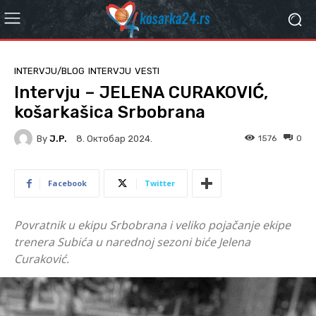
INTERVJU/BLOG
INTERVJU
VESTI
Intervju – JELENA CURAKOVIĆ,
košarkašica Srbobrana
By
J.P.
1576
0
8. Октобар 2024.
Facebook
Twitter
Povratnik u ekipu Srbobrana i veliko pojačanje ekipe
trenera Subića u narednoj sezoni biće Jelena
Curaković.