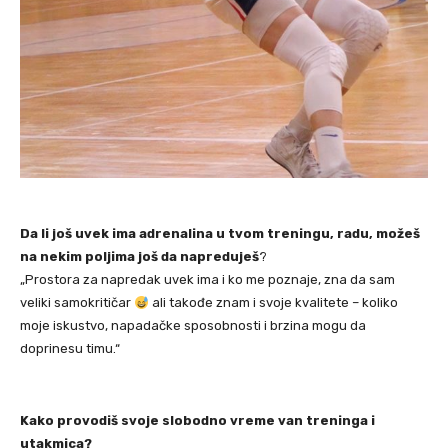
Da li još uvek ima adrenalina u tvom treningu, radu, možeš
na nekim poljima još da napreduješ
?
„Prostora za napredak uvek ima i ko me poznaje, zna da sam
veliki samokritičar
ali takođe znam i svoje kvalitete – koliko
moje iskustvo, napadačke sposobnosti i brzina mogu da
doprinesu timu.“
Kako provodiš svoje slobodno vreme van treninga i
utakmica?