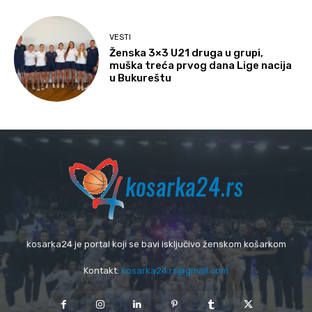
VESTI
Ženska 3×3 U21 druga u grupi,
muška treća prvog dana Lige nacija
u Bukureštu
kosarka24 je portal koji se bavi isključivo ženskom košarkom
Kontakt:
kosarka24.rs@gmail.com