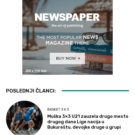
POSLEDNJI ČLANCI:
BASKET 3 X 3
Muška 3×3 U21 zauzela drugo mesto
drugog dana Lige nacija u
Bukureštu, devojke druge u grupi