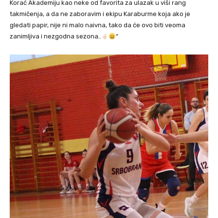
Korać Akademiju kao neke od favorita za ulazak u viši rang
takmičenja, a da ne zaboravim i ekipu Karaburme koja ako je
gledati papir, nije ni malo naivna, tako da će ovo biti veoma
zanimljiva i nezgodna sezona..
“