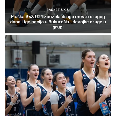
BASKET 3 X 3
Muška 3×3 U21 zauzela drugo mesto drugog
dana Lige nacija u Bukureštu, devojke druge u
grupi