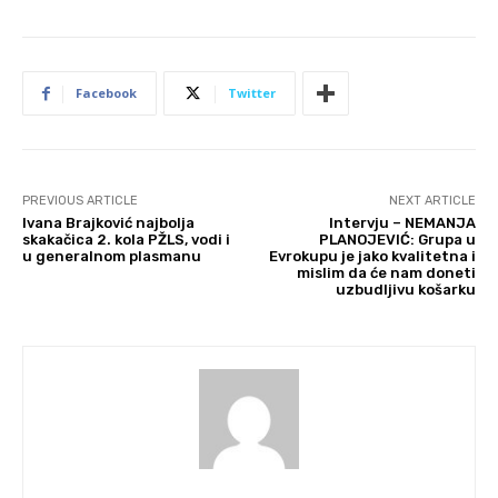
Facebook
Twitter
PREVIOUS ARTICLE
NEXT ARTICLE
Ivana Brajković najbolja
Intervju – NEMANJA
skakačica 2. kola PŽLS, vodi i
PLANOJEVIĆ: Grupa u
u generalnom plasmanu
Evrokupu je jako kvalitetna i
mislim da će nam doneti
uzbudljivu košarku