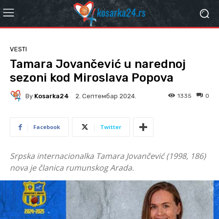
VESTI
Tamara Jovančević u narednoj
sezoni kod Miroslava Popova
By
Kosarka24
1335
0
2. Септембар 2024.
Facebook
Twitter
Srpska internacionalka Tamara Jovančević (1998, 186)
nova je članica rumunskog Arada.