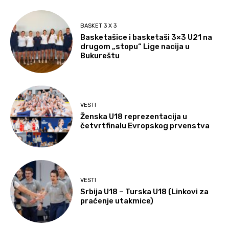
BASKET 3 X 3
Basketašice i basketaši 3×3 U21 na
drugom „stopu“ Lige nacija u
Bukureštu
VESTI
Ženska U18 reprezentacija u
četvrtfinalu Evropskog prvenstva
VESTI
Srbija U18 – Turska U18 (Linkovi za
praćenje utakmice)