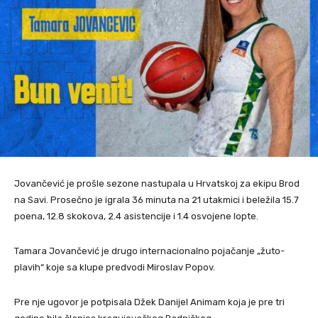
Jovančević je prošle sezone nastupala u Hrvatskoj za ekipu Brod
na Savi. Prosečno je igrala 36 minuta na 21 utakmici i beležila 15.7
poena, 12.8 skokova, 2.4 asistencije i 1.4 osvojene lopte.
Tamara Jovančević je drugo internacionalno pojačanje „žuto-
plavih“ koje sa klupe predvodi Miroslav Popov.
Pre nje ugovor je potpisala Džek Danijel Animam koja je pre tri