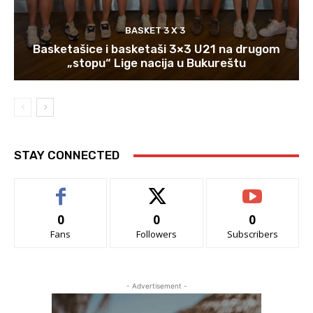
BASKET 3 X 3
Basketašice i basketaši 3×3 U21 na drugom
„stopu“ Lige nacija u Bukureštu
STAY CONNECTED
0
0
0
Fans
Followers
Subscribers
- Advertisement -