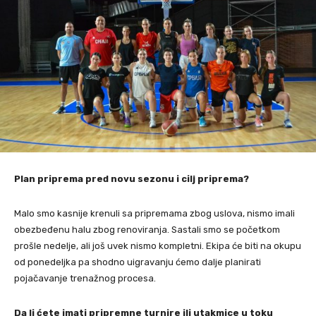
Plan priprema pred novu sezonu i cilj priprema?
Malo smo kasnije krenuli sa pripremama zbog uslova, nismo imali
obezbeđenu halu zbog renoviranja. Sastali smo se početkom
prošle nedelje, ali još uvek nismo kompletni. Ekipa će biti na okupu
od ponedeljka pa shodno uigravanju ćemo dalje planirati
pojačavanje trenažnog procesa.
Da li ćete imati pripremne turnire ili utakmice u toku