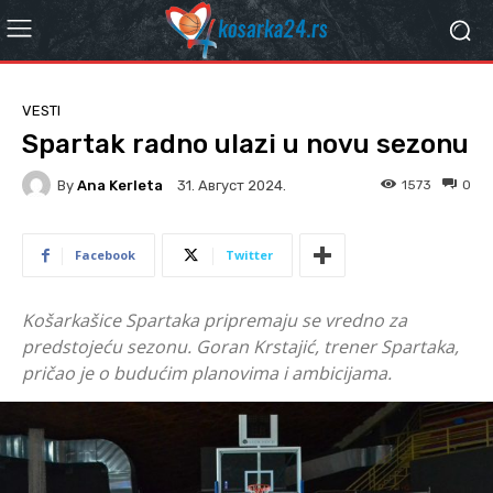
VESTI
Spartak radno ulazi u novu sezonu
By
Ana Kerleta
1573
0
31. Август 2024.
Facebook
Twitter
Košarkašice Spartaka pripremaju se vredno za
predstojeću sezonu. Goran Krstajić, trener Spartaka,
pričao je o budućim planovima i ambicijama.