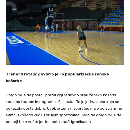
Trener Krstajić govorio je i o popularizacija ženske
košarke
Drago mi je da postoji portal koji redovno prati žensku košarku
kod nas i putem Instagrama i Fejsbuka. To je jedna stvar koja se
pokazala dosta dobro. Uvek je ženski sport bio malo po strani, ne
samo u košarci već i u drugim sportovima. Tako da drago mi je da
postoji tako nešto jer to dosta znači igračicama.