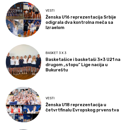
VESTI
Ženska U16 reprezentacija Srbije
odigrala dva kontrolna meča sa
Izraelom
BASKET 3 X 3
Basketašice i basketaši 3×3 U21 na
drugom „stopu“ Lige nacija u
Bukureštu
VESTI
Ženska U18 reprezentacija u
četvrtfinalu Evropskog prvenstva