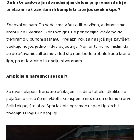
Da li ste zadovoljni dosadašnjim delom priprema i da li je
prelazni rok završen ili kompletirate još uvek ekipu?
Zadovoljan sam. Do sada smo više radili bazično, a danas smo
krenuli da uvodimo i kontakt igru. Od ponedeljka krećemo da
treniramo u punom sastavu. Prelazni rok za nas još nije završen,
očekujemo još jedno ili dva pojačanja. Momentalno ne mislim da
se pojačavamo, ali ćemo videti šta nam bude trebalo kada krene
liga, pa ostavljamo tu opciju otvorenom.
Ambicije u narednoj sezoni?
Sa ovom ekipom trenutno očekujem sredinu tabele. Ukoliko se
pojačamo onda ćemo videti ako uspemo možda da uđemo u prve
četiri ekipe, što bi za Spartak bio ogroman uspeh i igrao bi i
značajnu ulogu u našoj ligi.