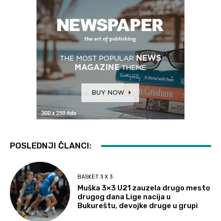
POSLEDNJI ČLANCI:
BASKET 3 X 3
Muška 3×3 U21 zauzela drugo mesto
drugog dana Lige nacija u
Bukureštu, devojke druge u grupi