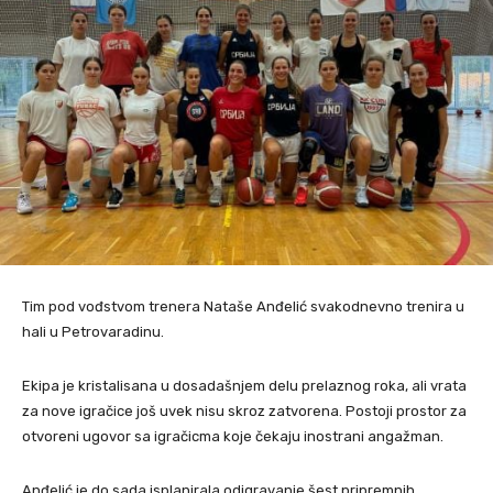
Tim pod vođstvom trenera Nataše Anđelić svakodnevno trenira u
hali u Petrovaradinu.
Ekipa je kristalisana u dosadašnjem delu prelaznog roka, ali vrata
za nove igračice još uvek nisu skroz zatvorena. Postoji prostor za
otvoreni ugovor sa igračicma koje čekaju inostrani angažman.
Anđelić je do sada isplanirala odigravanje šest pripremnih