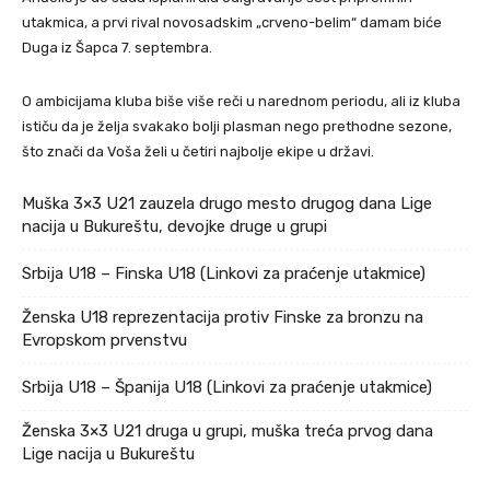
utakmica, a prvi rival novosadskim „crveno-belim“ damam biće
Duga iz Šapca 7. septembra.
O ambicijama kluba biše više reči u narednom periodu, ali iz kluba
ističu da je želja svakako bolji plasman nego prethodne sezone,
što znači da Voša želi u četiri najbolje ekipe u državi.
Muška 3×3 U21 zauzela drugo mesto drugog dana Lige
nacija u Bukureštu, devojke druge u grupi
Srbija U18 – Finska U18 (Linkovi za praćenje utakmice)
Ženska U18 reprezentacija protiv Finske za bronzu na
Evropskom prvenstvu
Srbija U18 – Španija U18 (Linkovi za praćenje utakmice)
Ženska 3×3 U21 druga u grupi, muška treća prvog dana
Lige nacija u Bukureštu