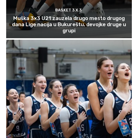
BASKET 3 X 3
Muška 3×3 U21 zauzela drugo mesto drugog
dana Lige nacija u Bukureštu, devojke druge u
grupi