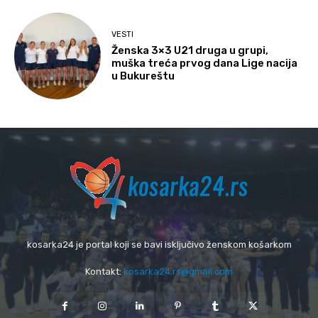
VESTI
Ženska 3×3 U21 druga u grupi,
muška treća prvog dana Lige nacija
u Bukureštu
kosarka24 je portal koji se bavi isključivo ženskom košarkom
Kontakt:
kosarka24.rs@gmail.com