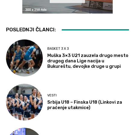
POSLEDNJI ČLANCI:
BASKET 3 X 3
Muška 3×3 U21 zauzela drugo mesto
drugog dana Lige nacija u
Bukureštu, devojke druge u grupi
VESTI
Srbija U18 – Finska U18 (Linkovi za
praćenje utakmice)