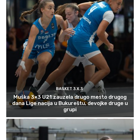
BASKET 3 X 3
Muška 3×3 U21 zauzela drugo mesto drugog
dana Lige nacija u Bukureštu, devojke druge u
grupi