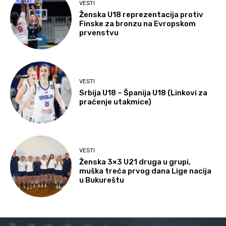
VESTI
Ženska U18 reprezentacija protiv
Finske za bronzu na Evropskom
prvenstvu
VESTI
Srbija U18 – Španija U18 (Linkovi za
praćenje utakmice)
VESTI
Ženska 3×3 U21 druga u grupi,
muška treća prvog dana Lige nacija
u Bukureštu