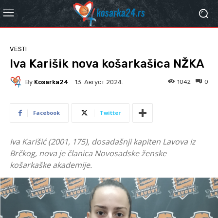
VESTI
Iva Karišik nova košarkašica NŽKA
By
Kosarka24
1042
0
13. Август 2024.
Facebook
Twitter
Iva Karišić (2001, 175), dosadašnji kapiten Lavova iz
Brčkog, nova je članica Novosadske ženske
košarkaške akademije.