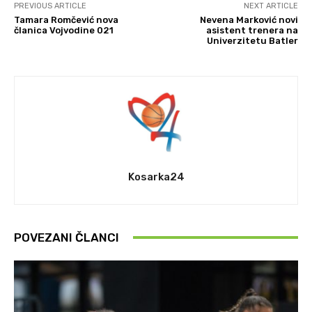
PREVIOUS ARTICLE
NEXT ARTICLE
Tamara Romčević nova
Nevena Marković novi
članica Vojvodine 021
asistent trenera na
Univerzitetu Batler
Kosarka24
POVEZANI ČLANCI