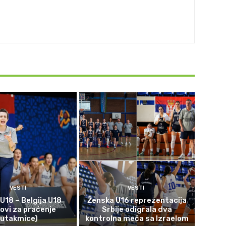
VESTI
VESTI
 U18 – Belgija U18
Ženska U16 reprezentacija
kovi za praćenje
Srbije odigrala dva
utakmice)
kontrolna meča sa Izraelom