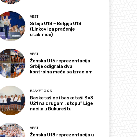
VESTI
Srbija U18 – Belgija U18
(Linkovi za praćenje
utakmice)
VESTI
Ženska U16 reprezentacija
Srbije odigrala dva
kontrolna meča sa Izraelom
BASKET 3 X 3
Basketašice i basketaši 3×3
U21 na drugom „stopu“ Lige
nacija u Bukureštu
VESTI
Ženska U18 reprezentacija u