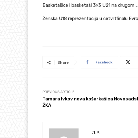
Basketašice i basketaši 3×3 U21 na drugom „
Ženska U18 reprezentacija u četvrtfinalu Ev
Facebook
Share
PREVIOUS ARTICLE
Tamara Ivkov nova košarkašica Novosads
ŽKA
J.P.