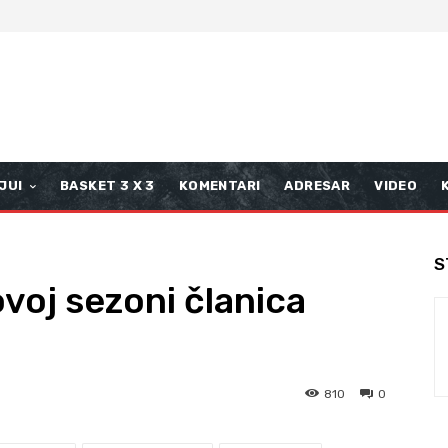
JUI
BASKET 3 X 3
KOMENTARI
ADRESAR
VIDEO
S
voj sezoni članica
810
0