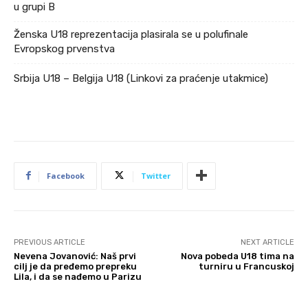
u grupi B
Ženska U18 reprezentacija plasirala se u polufinale
Evropskog prvenstva
Srbija U18 – Belgija U18 (Linkovi za praćenje utakmice)
Facebook
Twitter
PREVIOUS ARTICLE
NEXT ARTICLE
Nevena Jovanović: Naš prvi
Nova pobeda U18 tima na
cilj je da pređemo prepreku
turniru u Francuskoj
Lila, i da se nađemo u Parizu