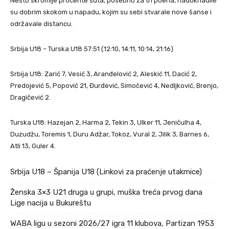
Nešto skromije procente šuta, posebno za tri poena, nadoknadile
su dobrim skokom u napadu, kojim su sebi stvarale nove šanse i
održavale distancu.
Srbija U18 – Turska U18 57:51 (12:10, 14:11, 10:14, 21:16)
Srbija U18: Zarić 7, Vesić 3, Aranđelović 2, Aleskić 11, Dacić 2,
Predojević 5, Popović 21, Đurđević, Simočević 4, Nedljković, Brenjo,
Dragičević 2.
Turska U18: Hazejan 2, Harma 2, Tekin 3, Ulker 11, Jeničulha 4,
Duzudžu, Toremis 1, Duru Adžar, Tokoz, Vural 2, Jilik 3, Barnes 6,
Atli 13, Guler 4.
Srbija U18 – Španija U18 (Linkovi za praćenje utakmice)
Ženska 3×3 U21 druga u grupi, muška treća prvog dana
Lige nacija u Bukureštu
WABA ligu u sezoni 2026/27 igra 11 klubova, Partizan 1953