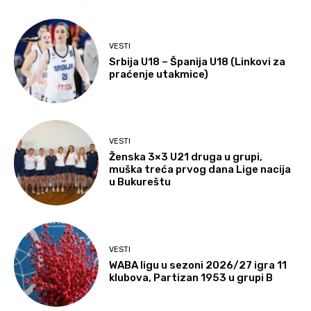
VESTI
Srbija U18 – Španija U18 (Linkovi za
praćenje utakmice)
VESTI
Ženska 3×3 U21 druga u grupi,
muška treća prvog dana Lige nacija
u Bukureštu
VESTI
WABA ligu u sezoni 2026/27 igra 11
klubova, Partizan 1953 u grupi B