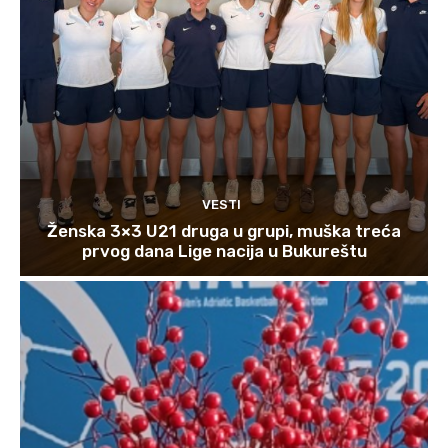
VESTI
Ženska 3×3 U21 druga u grupi, muška treća
prvog dana Lige nacija u Bukureštu