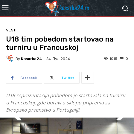
VESTI
U18 tim pobedom startovao na
turniru u Francuskoj
By
Kosarka24
1015
0
24. Јул 2024.
Facebook
Twitter
U18 reprezentacija pobedom je startovala na turniru
u Francuskoj, gde boravi u sklopu priprema za
Evropsko prvenstvo u Portugaliji.