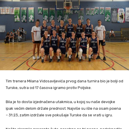
Tim trenera Milana Vidosavljevića prvog dana turnira bio je bolji od
Turske, sutra od 17 časova igramo protiv Poljske.
Bila je to dosta izjednačena utakmica, u kojoj su naše devojke
ipak većim delom držale prednost. Najviše su išle na osam poena
– 31:23, zatim izdržale sve pokušaje Turske da se vrati u igru.