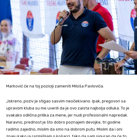
Marković će na toj poziciji zameniti Miloša Pavlovića.
„Iskreno, poziv je stigao sasvim neočekivano. Ipak, pregovori sa
upravom kluba su me uverili da je ovo zaista najbolja odluka. To je
svakako odlična prilika za mene, jer nudi profesionalni napredak.
Naravno, prednost je što dobro poznajem devojke, tri godine
radimo zajedno, mislim da smo na dobrom putu. Mislim da i oni
znaju kako ja razmišljam o košarci, tako da sam siguran da će to