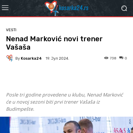
VESTI
Nenad Marković novi trener
Vašaša
By
Kosarka24
738
0
19. Јул 2024.
Facebook
Twitter
WhatsApp
Posle tri godine provedene u klubu, Nenad Marković
će u novoj sezoni biti prvi trener Vašaša iz
Budimpešte.