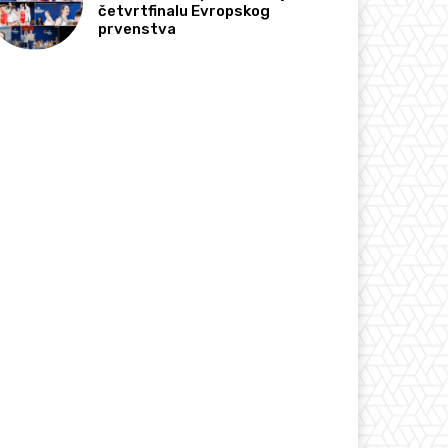
četvrtfinalu Evropskog
prvenstva