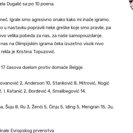
đela Dugalić sa po 10 poena.
č. Igrale smo agresivno onako kako mi inače igramo.
o u nastavku popravili neke greške koje smo pravile, pa
ovo velika pobeda za nas, za naše samopouzdanje.
nas na Olimpijskim igrama čeka izuzetno visok nivo
rekla je Kristina Topuzović.
od 17 časova duelom protiv domaće Belgije.
ovanović 2, Anderson 10, Stanković 8, Mitrović, Nogić
2, I. Katanić 2, Đorđević 4, Smailbegović 14.
a, Šuju 8, Ru 3, Ženći 5, Ćinju 5, Iđing 5, Mengran 15, Ju,
ufinale Evropskog prvenstva