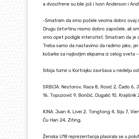
a dvocifrene su bile još i Ivon Anderson i An
-Smatram da smo počele veoma dobro ovaj me
Drugu četvrtinu nismo dobro započele, ali sm
smo opet podigle intenzitet. Smatram da je 
Treba samo da nastavimo da radimo jako, jer 
košarke sa najboljim ekipama iz celog sveta – 
Srbija turnir u Kortrajku završava u nedelju 
SRBIJA: Nestorov, Raca 8, Rosić 2, Čađo 6, J
16, Topuzović 9, Boričić, Dugalić 10, Krajišnik 
KINA: Juan 4, Livei 2, Tongtong 4, Siju 7, Vien
Ću Han 24, Ziting.
Ženska U18 reprezentacija plasirala se u pol