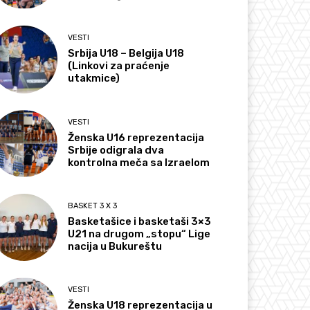
VESTI
Srbija U18 – Belgija U18
(Linkovi za praćenje
utakmice)
VESTI
Ženska U16 reprezentacija
Srbije odigrala dva
kontrolna meča sa Izraelom
BASKET 3 X 3
Basketašice i basketaši 3×3
U21 na drugom „stopu“ Lige
nacija u Bukureštu
VESTI
Ženska U18 reprezentacija u