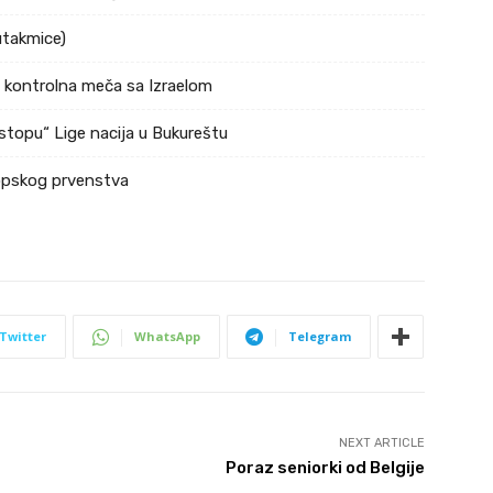
utakmice)
a kontrolna meča sa Izraelom
stopu“ Lige nacija u Bukureštu
ropskog prvenstva
Twitter
WhatsApp
Telegram
NEXT ARTICLE
Poraz seniorki od Belgije