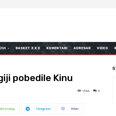
JUI
BASKET 3 X 3
KOMENTARI
ADRESAR
VIDEO
S
iji pobedile Kinu
1366
0
WhatsApp
Telegram
Viber