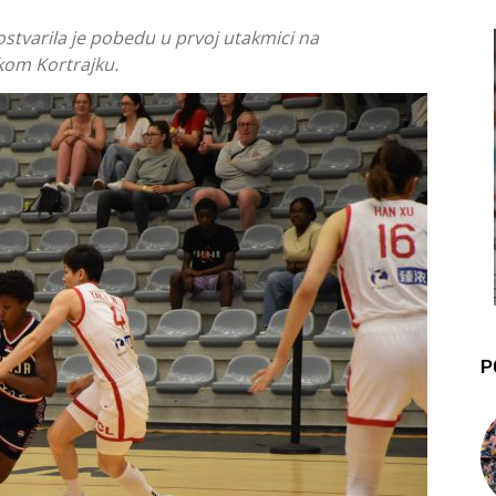
ostvarila je pobedu u prvoj utakmici na
skom Kortrajku.
P