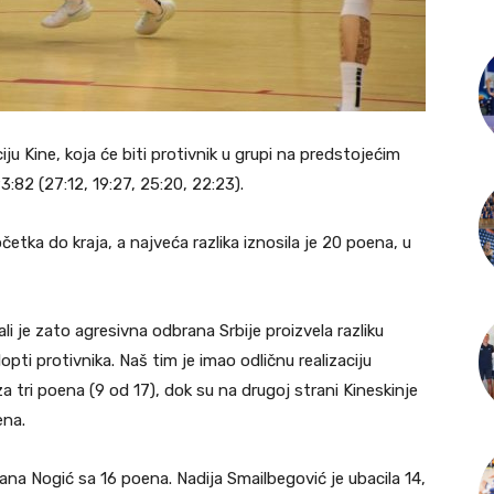
iju Kine, koja će biti protivnik u grupi na predstojećim
3:82 (27:12, 19:27, 25:20, 22:23).
četka do kraja, a najveća razlika iznosila je 20 poena, u
ali je zato agresivna odbrana Srbije proizvela razliku
pti protivnika. Naš tim je imao odličnu realizaciju
a tri poena (9 od 17), dok su na drugoj strani Kineskinje
ena.
ovana Nogić sa 16 poena. Nadija Smailbegović je ubacila 14,