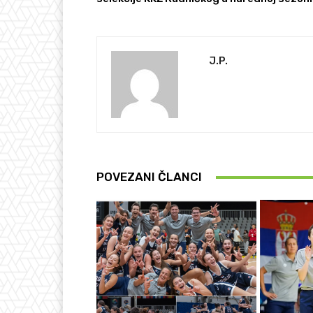
J.P.
POVEZANI ČLANCI