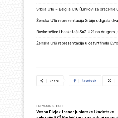
Srbija U18 – Belgija U18 (Linkovi za praćenje 
Ženska U16 reprezentacija Srbije odigrala dv
Basketašice i basketaši 3×3 U21 na drugom „
Ženska U18 reprezentacija u četvrtfinalu Ev
Facebook
Share
PREVIOUS ARTICLE
Vesna Divjak trener juniorske i kadetske
selekcije KKŽ Radničkog u narednoj sezoni