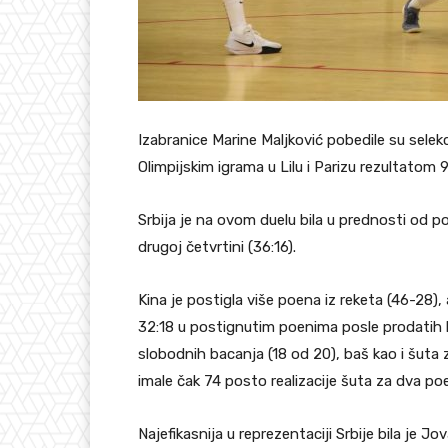
Izabranice Marine Maljković pobedile su selekc
Olimpijskim igrama u Lilu i Parizu rezultatom 9
Srbija je na ovom duelu bila u prednosti od po
drugoj četvrtini (36:16).
Kina je postigla više poena iz reketa (46-28), 
32:18 u postignutim poenima posle prodatih lo
slobodnih bacanja (18 od 20), baš kao i šuta z
imale čak 74 posto realizacije šuta za dva po
Najefikasnija u reprezentaciji Srbije bila je J