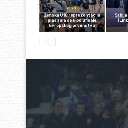
VESTI
Ženska U18 reprezentacija
Srbija
plasirala se u polufinale
(Lin
Evropskog prvenstva