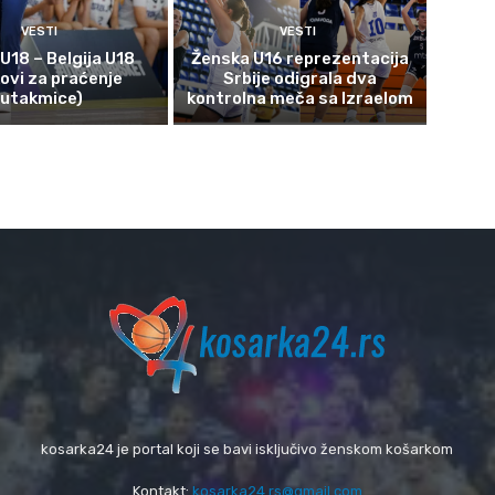
VESTI
VESTI
 U18 – Belgija U18
Ženska U16 reprezentacija
kovi za praćenje
Srbije odigrala dva
utakmice)
kontrolna meča sa Izraelom
kosarka24 je portal koji se bavi isključivo ženskom košarkom
Kontakt:
kosarka24.rs@gmail.com