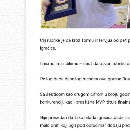
Cilj rubrike je da kroz formu intervjua od pe
igračice.
I nismo imali dilemu – čast da otvori rubriku 
Petog dana desetog meseca ove godine Jovan
Sa šesticom kao drugom cifrom u broju godina
konkurenciji, kao i prestižne MVP titule finalne
Nije presedan da tako mlada igračica bude najbol
malo onih koji „igri pod obručima“ dodaju pr