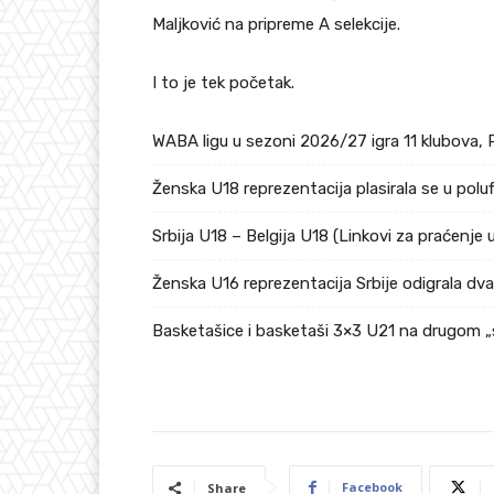
Maljković na pripreme A selekcije.
I to je tek početak.
WABA ligu u sezoni 2026/27 igra 11 klubova, 
Ženska U18 reprezentacija plasirala se u pol
Srbija U18 – Belgija U18 (Linkovi za praćenje 
Ženska U16 reprezentacija Srbije odigrala dv
Basketašice i basketaši 3×3 U21 na drugom „
Facebook
Share