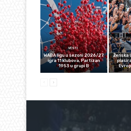
VESTI
WABA ligu u sezoni 2026/27
Ženska 
igra 11 klubova, Partizan
plasir
1953 u grupi B
Evro