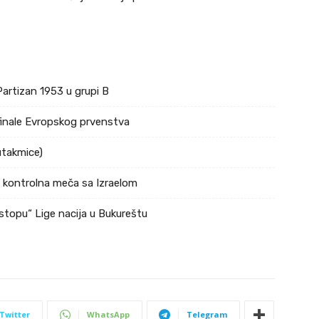
Partizan 1953 u grupi B
ufinale Evropskog prvenstva
utakmice)
a kontrolna meča sa Izraelom
stopu“ Lige nacija u Bukureštu
Twitter
WhatsApp
Telegram