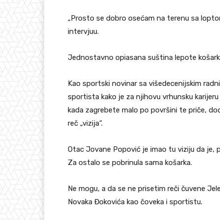
„Prosto se dobro osećam na terenu sa lopt
intervjuu.
Jednostavno opiasana suština lepote košark
Kao sportski novinar sa višedecenijskim radn
sportista kako je za njihovu vrhunsku karijeru b
kada zagrebete malo po površini te priče, dođe
reč „vizija“.
Otac Jovane Popović je imao tu viziju da je, p
Za ostalo se pobrinula sama košarka.
Ne mogu, a da se ne prisetim reči čuvene Jelene 
Novaka Đokovića kao čoveka i sportistu.