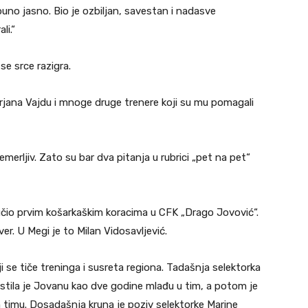
puno jasno. Bio je ozbiljan, savestan i nadasve
li.“
e srce razigra.
arjana Vajdu i mnoge druge trenere koji su mu pomagali
merljiv. Zato su bar dva pitanja u rubrici „pet na pet“
u učio prvim košarkaškim koracima u CFK „Drago Jovović“.
er. U Megi je to Milan Vidosavljević.
 se tiče treninga i susreta regiona. Tadašnja selektorka
rstila je Jovanu kao dve godine mlađu u tim, a potom je
 timu. Dosadašnja kruna je poziv selektorke Marine