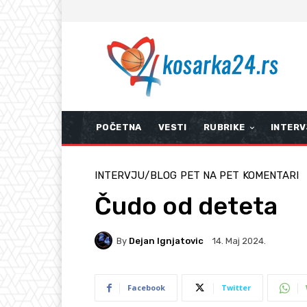
POČETNA
VESTI
RUBRIKE
INTERV
INTERVJU/BLOG
PET NA PET
KOMENTARI
Čudo od deteta
By
Dejan Ignjatovic
14. Мај 2024.
Facebook
Twitter