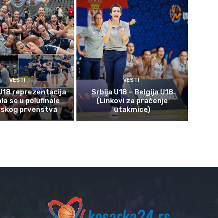
VESTI
VESTI
U18 reprezentacija
Srbija U18 – Belgija U18
ala se u polufinale
(Linkovi za praćenje
pskog prvenstva
utakmice)