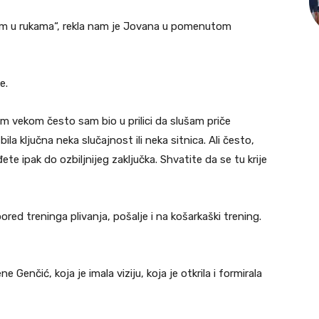
om u rukama“, rekla nam je Jovana u pomenutom
e.
im vekom često sam bio u prilici da slušam priče
ila ključna neka slučajnost ili neka sitnica. Ali često,
te ipak do ozbiljnijeg zaključka. Shvatite da se tu krije
ored treninga plivanja, pošalje i na košarkaški trening.
Genčić, koja je imala viziju, koja je otkrila i formirala