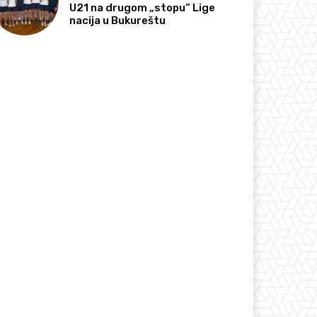
U21 na drugom „stopu“ Lige
nacija u Bukureštu