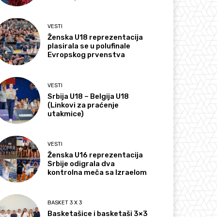
VESTI
Ženska U18 reprezentacija
plasirala se u polufinale
Evropskog prvenstva
VESTI
Srbija U18 – Belgija U18
(Linkovi za praćenje
utakmice)
VESTI
Ženska U16 reprezentacija
Srbije odigrala dva
kontrolna meča sa Izraelom
BASKET 3 X 3
Basketašice i basketaši 3×3