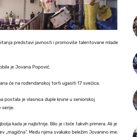
t pitanja predstavi javnosti i promoviše talentovane mlade
dobila je Jovana Popović.
a će na rođendanskoj torti ugasiti 17 svećica.
 postala je vlasnica duple krune u seniorskoj
 serije.
ja kada je najbitnije. Bilo je i biće takvih primera. Ali je
idev „magična“. Među njima svakako beležim Jovanino ime.