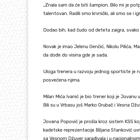
„Znala sam da će biti šampion. Bilo mi je pot
talentovan. Radili smo krvnički, ali smo se i igra
Dodao bih, kad čudo od deteta zaigra, svako s
Novak je imao Jelenu Genčić, Nikolu Pilića, M
da dođe do visina gde je sada.
Uloga trenera u razvoju jednog sportiste je ne
posvećena njima.
Milan Mića Ivanić je bio trener koji je Jovan
Bili su u Vrbasu još Marko Grubač i Vesna Džuv
Jovana Popović je prošla kroz sistem KSS koji
kadetske reprezentacije Biljana Stanković uv
sa Vesnom Džuver sarađivala i u nacionalnom