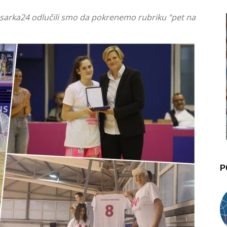
osarka24 odlučili smo da pokrenemo rubriku "pet na
P