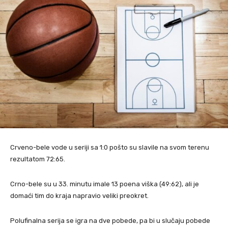
Crveno-bele vode u seriji sa 1:0 pošto su slavile na svom terenu
rezultatom 72:65.
Crno-bele su u 33. minutu imale 13 poena viška (49:62), ali je
domaći tim do kraja napravio veliki preokret.
Polufinalna serija se igra na dve pobede, pa bi u slučaju pobede