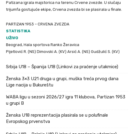
Patizana igrala majstorica na terenu Crvene zvezde. U slučaju
trijumfa gostujuće ekipe, Crvena zvezda bi se plasirala u finale.
PARTIZAN 1953 – CRVENA ZVEZDA
STATISTIKA
UŽIVO
Beograd, Hala sportova Ranko Žeravica
Pijetlović R. (NS) Dimovski A. (KV) Arsić A. (NS) Gudžulić S. (KV)
Srbija U18 – Španija U18 (Linkovi za praćenje utakmice)
Ženska 3×3 U21 druga u grupi, muška treća prvog dana
Lige nacija u Bukureštu
WABA ligu u sezoni 2026/27 igra 11 klubova, Partizan 1953
u grupi B
Ženska U18 reprezentacija plasirala se u polufinale
Evropskog prvenstva