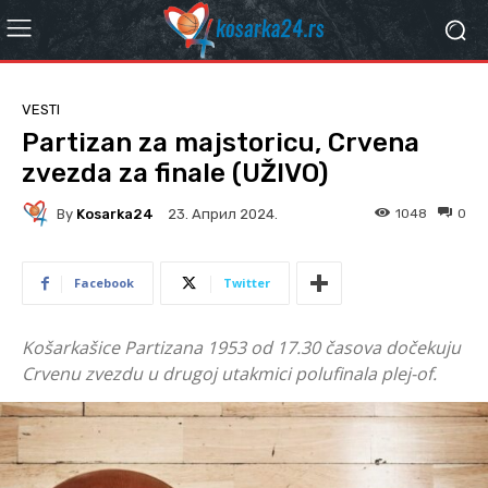
VESTI
Partizan za majstoricu, Crvena
zvezda za finale (UŽIVO)
By
Kosarka24
1048
0
23. Април 2024.
Facebook
Twitter
Košarkašice Partizana 1953 od 17.30 časova dočekuju
Crvenu zvezdu u drugoj utakmici polufinala plej-of.