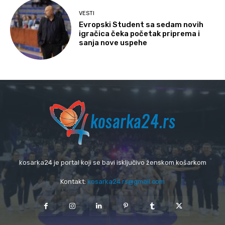
VESTI
Evropski Student sa sedam novih
igračica čeka početak priprema i
sanja nove uspehe
kosarka24 je portal koji se bavi isključivo ženskom košarkom
Kontakt:
kosarka24.rs@gmail.com