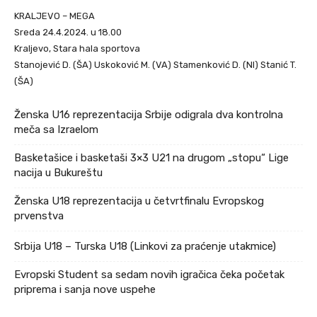
KRALJEVO – MEGA
Sreda 24.4.2024. u 18.00
Kraljevo, Stara hala sportova
Stanojević D. (ŠA) Uskoković M. (VA) Stamenković D. (NI) Stanić T.
(ŠA)
Ženska U16 reprezentacija Srbije odigrala dva kontrolna
meča sa Izraelom
Basketašice i basketaši 3×3 U21 na drugom „stopu“ Lige
nacija u Bukureštu
Ženska U18 reprezentacija u četvrtfinalu Evropskog
prvenstva
Srbija U18 – Turska U18 (Linkovi za praćenje utakmice)
Evropski Student sa sedam novih igračica čeka početak
priprema i sanja nove uspehe