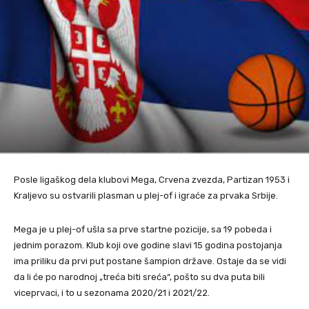
Posle ligaškog dela klubovi Mega, Crvena zvezda, Partizan 1953 i
Kraljevo su ostvarili plasman u plej-of i igraće za prvaka Srbije.
Mega je u plej-of ušla sa prve startne pozicije, sa 19 pobeda i
jednim porazom. Klub koji ove godine slavi 15 godina postojanja
ima priliku da prvi put postane šampion države. Ostaje da se vidi
da li će po narodnoj „treća biti sreća“, pošto su dva puta bili
viceprvaci, i to u sezonama 2020/21 i 2021/22.