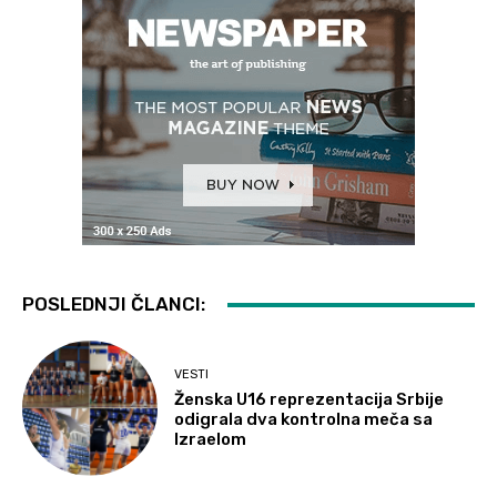
POSLEDNJI ČLANCI:
VESTI
Ženska U16 reprezentacija Srbije
odigrala dva kontrolna meča sa
Izraelom