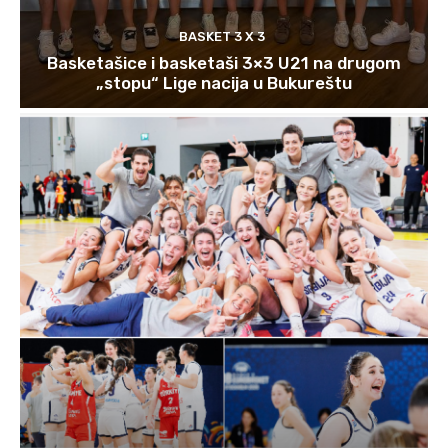
BASKET 3 X 3
Basketašice i basketaši 3×3 U21 na drugom
„stopu“ Lige nacija u Bukureštu