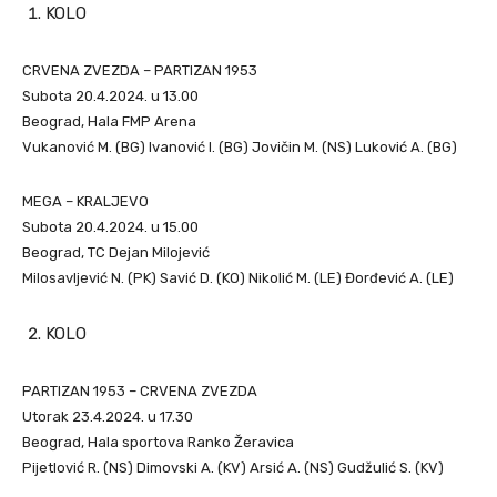
KOLO
CRVENA ZVEZDA – PARTIZAN 1953
Subota 20.4.2024. u 13.00
Beograd, Hala FMP Arena
Vukanović M. (BG) Ivanović I. (BG) Jovičin M. (NS) Luković A. (BG)
MEGA – KRALJEVO
Subota 20.4.2024. u 15.00
Beograd, TC Dejan Milojević
Milosavljević N. (PK) Savić D. (KO) Nikolić M. (LE) Đorđević A. (LE)
KOLO
PARTIZAN 1953 – CRVENA ZVEZDA
Utorak 23.4.2024. u 17.30
Beograd, Hala sportova Ranko Žeravica
Pijetlović R. (NS) Dimovski A. (KV) Arsić A. (NS) Gudžulić S. (KV)