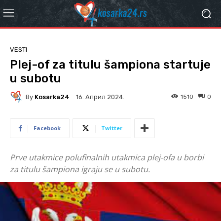
VESTI
Plej-of za titulu šampiona startuje
u subotu
By
Kosarka24
1510
0
16. Април 2024.
Facebook
Twitter
Prve utakmice polufinalnih utakmica plej-ofa u borbi
za titulu šampiona igraju se u subotu.