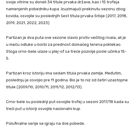
svoje vitrine su doneli 34 titule prvaka države, kao i 15 trofeja
namenjenih pobedniku kupa. Izuzimajući prekinutu sezonu zbog
kovida, osvojile su poslednjih šest titula prvaka Srbije (2017, 2018,
2019, 2021, 2022, 2023).
Partizan je dva puta ove sezone slavio protiv večitog rivala, ali je
u meču odluke u borbi za prednost domaćeg terena poklekao.
Stoga crno-bele ulaze u plej-of sa treće pozicije posle učinka 15-
5.
Partizan kroz istoriju ima sedam titula prvaka zemlje. Međutim,
poslednju je osvojio pre 11 godina. Bio je to niz od četiri uzastopne
titule (2009/10, 2010/11, 2011/12, 2012/13).
Crno-bele su poslednji put osvojile trofej u sezoni 2017/18 kada su
treći put u istoriji osvojile nacionalni kup.
Polufinalne serije se igraju na dve pobede.