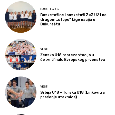
BASKET 3 X 3
Basketašice i basketaši 3×3 U21 na
drugom „stopu“ Lige nacija u
Bukureštu
VESTI
Ženska U18 reprezentacija u
četvrtfinalu Evropskog prvenstva
VESTI
Srbija U18 – Turska U18 (Linkovi za
praćenje utakmice)