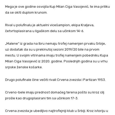
Mega je ove godine osvojila Kup Milan Ciga Vasojević, te ima priliku
da se okiti duplom krunom.
Rival u polufinalu je aktuelni vicešampion, ekipa Kraljeva,
četvrtoplasirana u ligaškom delu sa učinkom 14-6.
„Malene“ iz grada na Ibru nemaju trofej namenjen prvaku Srbije,
uz dodatak da su u prekinutoj sezoni 2019/20 bile na prvom
mestu. U svojim vitrinama imaju trofej namenjem pobedniku Kupa
Milan Ciga Vasojević iz 2020. godine. Poslednjih godina su u vrhu
srpske ženske košarke.
Drugo polufinale čine večiti rivali Crvena zvezda i Partizan 1953.
Crveno-bele imaju prednost domaćeg terena pošto su kroz cilj
prošle kao drugoplasirani tim sa učinkom 17-3.
Crvena zvezda je ubedljivo najtrofejniji klub u Srbiji. Kroz istoriju u