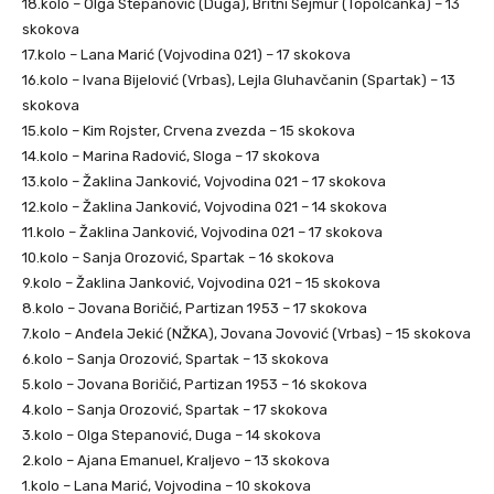
18.kolo – Olga Stepanović (Duga), Britni Sejmur (Topolčanka) – 13
skokova
17.kolo – Lana Marić (Vojvodina 021) – 17 skokova
16.kolo – Ivana Bijelović (Vrbas), Lejla Gluhavčanin (Spartak) – 13
skokova
15.kolo – Kim Rojster, Crvena zvezda – 15 skokova
14.kolo – Marina Radović, Sloga – 17 skokova
13.kolo – Žaklina Janković, Vojvodina 021 – 17 skokova
12.kolo – Žaklina Janković, Vojvodina 021 – 14 skokova
11.kolo – Žaklina Janković, Vojvodina 021 – 17 skokova
10.kolo – Sanja Orozović, Spartak – 16 skokova
9.kolo – Žaklina Janković, Vojvodina 021 – 15 skokova
8.kolo – Jovana Boričić, Partizan 1953 – 17 skokova
7.kolo – Anđela Jekić (NŽKA), Jovana Jovović (Vrbas) – 15 skokova
6.kolo – Sanja Orozović, Spartak – 13 skokova
5.kolo – Jovana Boričić, Partizan 1953 – 16 skokova
4.kolo – Sanja Orozović, Spartak – 17 skokova
3.kolo – Olga Stepanović, Duga – 14 skokova
2.kolo – Ajana Emanuel, Kraljevo – 13 skokova
1.kolo – Lana Marić, Vojvodina – 10 skokova