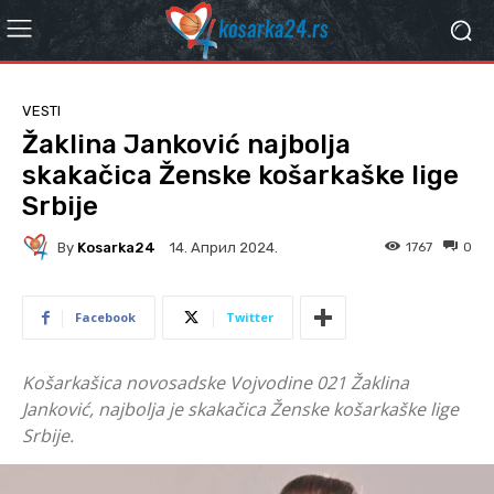
VESTI
Žaklina Janković najbolja
skakačica Ženske košarkaške lige
Srbije
By
Kosarka24
1767
0
14. Април 2024.
Facebook
Twitter
Košarkašica novosadske Vojvodine 021 Žaklina
Janković, najbolja je skakačica Ženske košarkaške lige
Srbije.