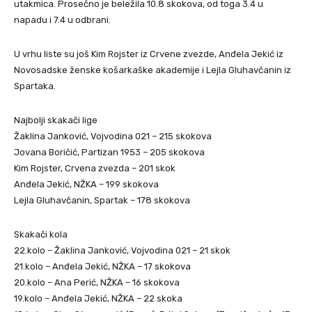
utakmica. Prosečno je beležila 10.8 skokova, od toga 3.4 u
napadu i 7.4 u odbrani.
U vrhu liste su još Kim Rojster iz Crvene zvezde, Anđela Jekić iz
Novosadske ženske košarkaške akademije i Lejla Gluhavčanin iz
Spartaka.
Najbolji skakači lige
Žaklina Janković, Vojvodina 021 – 215 skokova
Jovana Boričić, Partizan 1953 – 205 skokova
Kim Rojster, Crvena zvezda – 201 skok
Anđela Jekić, NŽKA – 199 skokova
Lejla Gluhavčanin, Spartak – 178 skokova
Skakači kola
22.kolo – Žaklina Janković, Vojvodina 021 – 21 skok
21.kolo – Anđela Jekić, NŽKA – 17 skokova
20.kolo – Ana Perić, NŽKA – 16 skokova
19.kolo – Anđela Jekić, NŽKA – 22 skoka