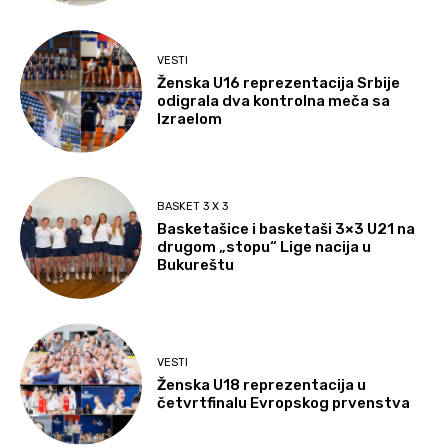
VESTI
Ženska U16 reprezentacija Srbije
odigrala dva kontrolna meča sa
Izraelom
BASKET 3 X 3
Basketašice i basketaši 3×3 U21 na
drugom „stopu“ Lige nacija u
Bukureštu
VESTI
Ženska U18 reprezentacija u
četvrtfinalu Evropskog prvenstva