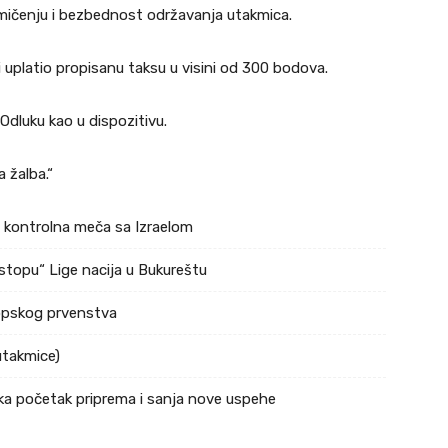
akmičenju i bezbednost održavanja utakmica.
 i uplatio propisanu taksu u visini od 300 bodova.
dluku kao u dispozitivu.
 žalba.“
a kontrolna meča sa Izraelom
stopu“ Lige nacija u Bukureštu
ropskog prvenstva
utakmice)
ka početak priprema i sanja nove uspehe