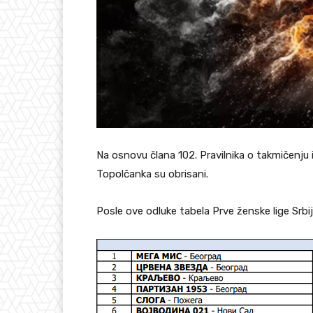
Na osnovu člana 102. Pravilnika o takmičenju i 
Topolčanka su obrisani.
Posle ove odluke tabela Prve ženske lige Srbi