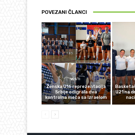
POVEZANI ČLANCI
VESTI
Ženska U16 reprezentacija
Basketaš
Srbije odigrala dva
U21 na d
kontrolna meča sa Izraelom
nac