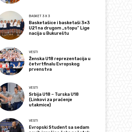
BASKET 3 X 3
Basketašice i basketaši 3×3
U21 na drugom „stopu“ Lige
nacija u Bukureštu
VESTI
Ženska U18 reprezentacija u
četvrtfinalu Evropskog
prvenstva
VESTI
Srbija U18 – Turska U18
(Linkovi za praćenje
utakmice)
VESTI
Evropski Student sa sedam