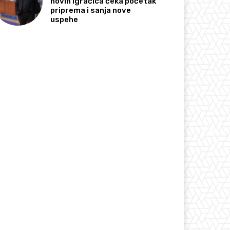
novih igračica čeka početak
priprema i sanja nove
uspehe