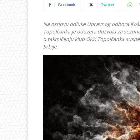
Facebook
Twitter
Na osnovu odluke Upravnog odbora Košar
Topolčanka je oduzeta dozvola za sezonu 
o takmičenju klub OKK Topolčanka suspend
Srbije.