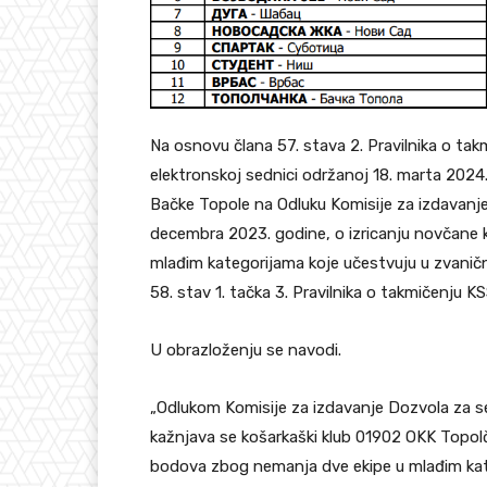
Na osnovu člana 57. stava 2. Pravilnika o ta
elektronskoj sednici održanoj 18. marta 2024
Bačke Topole na Odluku Komisije za izdavanj
decembra 2023. godine, o izricanju novčane 
mlađim kategorijama koje učestvuju u zvanič
58. stav 1. tačka 3. Pravilnika o takmičenju KS
U obrazloženju se navodi.
„Odlukom Komisije za izdavanje Dozvola za 
kažnjava se košarkaški klub 01902 OKK Topo
bodova zbog nemanja dve ekipe u mlađim kat