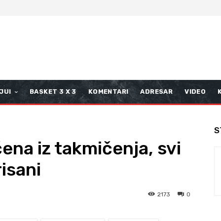
JUI
BASKET 3 X 3
KOMENTARI
ADRESAR
VIDEO
S
ena iz takmičenja, svi
risani
2173
0