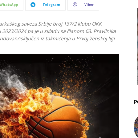
WhatsApp
Telegram
Viber
kaškog saveza Srbije broj 137/2 klubu OKK
2023/2024 pa je u skladu sa članom 63. Pravilnika
ovan/isključen iz takmičenja u Prvoj ženskoj ligi
P