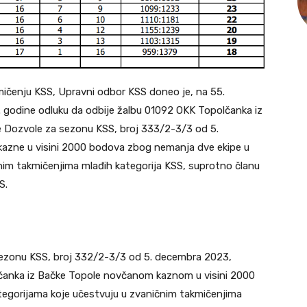
kmičenju KSS, Upravni odbor KSS doneo je, na 55.
. godine odluku da odbije žalbu 01092 OKK Topolčanka iz
e Dozvole za sezonu KSS, broj 333/2-3/3 od 5.
kazne u visini 2000 bodova zbog nemanja dve ekipe u
nim takmičenjima mlađih kategorija KSS, suprotno članu
S.
sezonu KSS, broj 332/2-3/3 od 5. decembra 2023,
lčanka iz Bačke Topole novčanom kaznom u visini 2000
egorijama koje učestvuju u zvaničnim takmičenjima