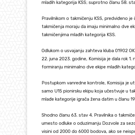
mlađih kategorija KSS; suprotno članu 58. stav
Pravilnikom o takmičenju KSS, predviđeno je 
takmičenja moraju da imaju minimalno dve ek
takmičenjima mlađih kategorija KSS.
Odlukom o usvajanju zahteva kluba 01902 O
22. juna 2023. godine, Komisija je dala rok 1
formiranju minimalno dve ekipe mlađih kategor
Postupkom vanredne kontrole, Komisija je utv
samo U15 pionirsku ekipu koja učestvuje u t
mlađe kategorije igrača žena datim u članu 19
Shodno članu 63. stav 4. Pravilnika o takmič
umesto odluke o oduzimanju Dozvole za sezon
visini od 2000 do 6000 bodova, ako se neisp