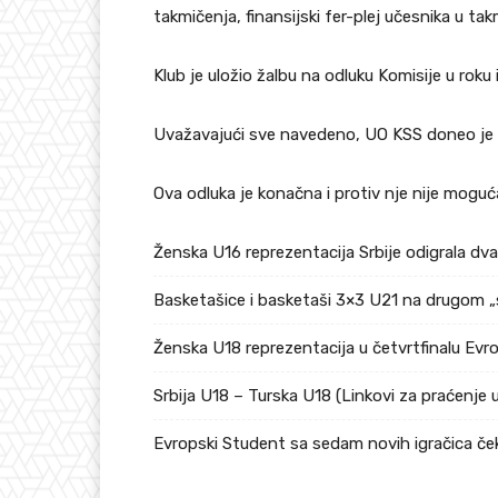
takmičenja, finansijski fer-plej učesnika u t
Klub je uložio žalbu na odluku Komisije u roku
Uvažavajući sve navedeno, UO KSS doneo je O
Ova odluka je konačna i protiv nje nije moguća
Ženska U16 reprezentacija Srbije odigrala dv
Basketašice i basketaši 3×3 U21 na drugom „
Ženska U18 reprezentacija u četvrtfinalu Ev
Srbija U18 – Turska U18 (Linkovi za praćenje 
Evropski Student sa sedam novih igračica če