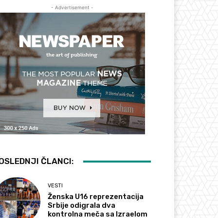
- Advertisement -
OSLEDNJI ČLANCI:
VESTI
Ženska U16 reprezentacija
Srbije odigrala dva
kontrolna meča sa Izraelom