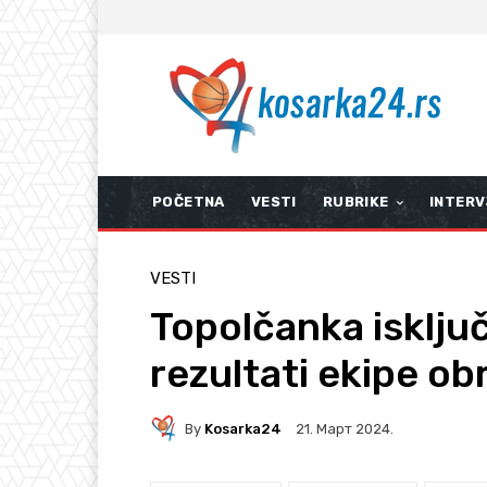
POČETNA
VESTI
RUBRIKE
INTERV
VESTI
Topolčanka isključ
rezultati ekipe ob
By
Kosarka24
21. Март 2024.