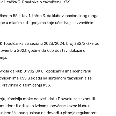
 1. tačka 3. Pravilnika o takmičenju KSS.
članom 58. stav 1. tačka 3. da klubovi nacionalnog ranga
ipe u mlađim kategorijama koje učestvuju u zvaničnim
KK Topolčanka za sezonu 2023/2024, broj 332/2-3/3 od
. novembra 2023. godine da klub dostavi dokaze o
ija.
rdila da klub 01902 OKK Topolčanka ima licenciranu
akmičenjima KSS u skladu sa sistemom takmičenja za
. Pravilnika o takmičenju KSS.
enju, Komisija može oduzeti datu Dozvolu za sezonu ili
u doneti odluku o izricanju novčane kazne klubu u
unjenošću ovog uslova ne dovodi u pitanje regularnost