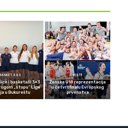
BASKET 3 X 3
VESTI
ice i basketaši 3×3
Ženska U18 reprezentacija
rugom „stopu“ Lige
u četvrtfinalu Evropskog
ija u Bukureštu
prvenstva