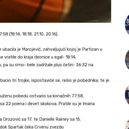
8 (18:14, 18:18, 21:10, 20:16).
ubacila je Marojević, zahvaljujući kojoj je Partizan u
vratile do kraja deonice u egal- 18:14.
 pa su crno- bele zadržale plus četiri- 36:32 na
acio tri trojke, ispostaviće se, rešio je pobednika, te je
služenu pobedu ostvario sa konačnih 77:58.
a 22 poena i devet skokova. Pratile su je Imana
 Orozović sa 17, te Danielle Rainey sa 15.
 dok Spartak čeka Crvenu zvezdu