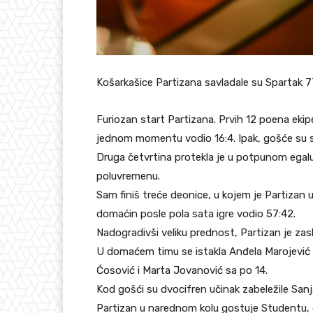
Košarkašice Partizana savladale su Spartak 77:5
Furiozan start Partizana. Prvih 12 poena ekipe 
jednom momentu vodio 16:4. Ipak, gošće su se 
Druga četvrtina protekla je u potpunom egalu,
poluvremenu.
Sam finiš treće deonice, u kojem je Partizan ub
domaćin posle pola sata igre vodio 57:42.
Nadogradivši veliku prednost, Partizan je za
U domaćem timu se istakla Anđela Marojević s
Ćosović i Marta Jovanović sa po 14.
Kod gošći su dvocifren učinak zabeležile Sanja
Partizan u narednom kolu gostuje Studentu,