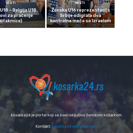
VESTI
VESTI
 U18 – Belgija U18
Ženska U16 reprezentacija
kovi za praćenje
Srbije odigrala dva
utakmice)
kontrolna meča sa Izraelom
kosarka24 je portal koji se bavi isključivo ženskom košarkom
Kontakt:
kosarka24.rs@gmail.com