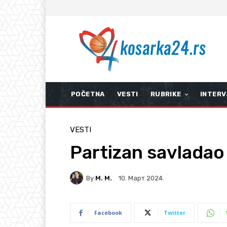
POČETNA
VESTI
RUBRIKE
INTERV
VESTI
Partizan savladao
By
M. M.
10. Март 2024.
Facebook
Twitter