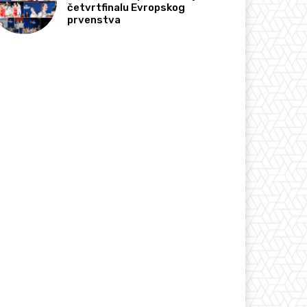
četvrtfinalu Evropskog
prvenstva