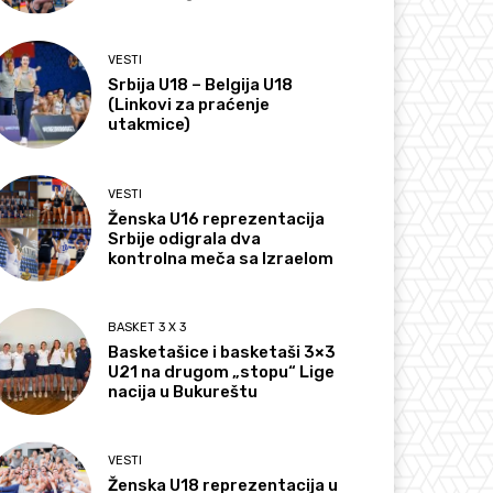
VESTI
Srbija U18 – Belgija U18
(Linkovi za praćenje
utakmice)
VESTI
Ženska U16 reprezentacija
Srbije odigrala dva
kontrolna meča sa Izraelom
BASKET 3 X 3
Basketašice i basketaši 3×3
U21 na drugom „stopu“ Lige
nacija u Bukureštu
VESTI
Ženska U18 reprezentacija u