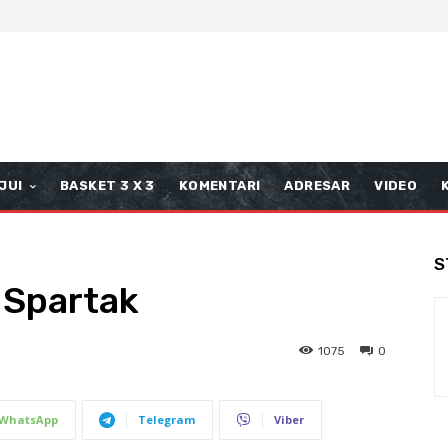
JUI
BASKET 3 X 3
KOMENTARI
ADRESAR
VIDEO
S
 Spartak
1075
0
WhatsApp
Telegram
Viber