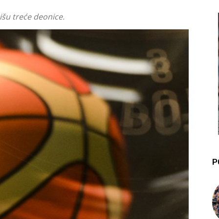
išu treće deonice.
P