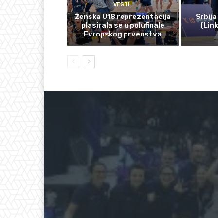
VESTI
Ženska U18 reprezentacija
Srbija
plasirala se u polufinale
(Lin
Evropskog prvenstva