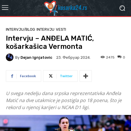
INTERVJU/BLOG
INTERVJU
VESTI
Intervju – ANĐELA MATIĆ,
košarkašica Vermonta
By
Dejan Ignjatovic
2475
0
23. Фебруар 2024.
Facebook
Twitter
U svega nedelju dana srpska reprezentativka Anđela
Matić na dve utakmice je postigla po 18 poena, što je
rekord u njenoj karijeri u NCAA D1 ligi.