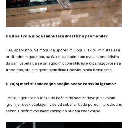
Da li se tvoja uloga i minutaža drastično promenila?
-Da, apsolutno. Ne mogu da uporedim ulogu u ekipi i minutažu sa
prethodnom godinom, pa čak ni sa početkom ove sezone. Mislim
da sam uspela da se prilagodim ovom stilu igre kroz razgovore sa
trenerima, stalnim gledanjem filma i individualnim treninzima.
U kojoj meri si zadovoljna svojim ovosezonskim igrama?
-Meni je generalno teško da kažem da sam zadovoljna svojom
igrom jer uvek očekujem više od sebe, ali kada poredim prethodnu
sezonu, definitivno imam razlog da budem zadovoljna.