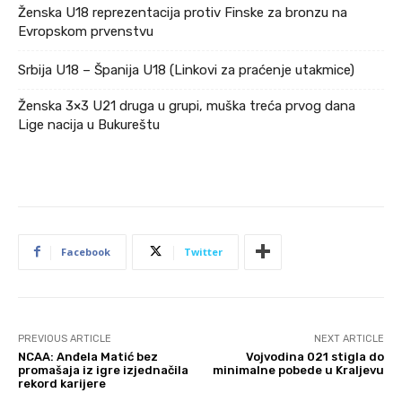
Ženska U18 reprezentacija protiv Finske za bronzu na
Evropskom prvenstvu
Srbija U18 – Španija U18 (Linkovi za praćenje utakmice)
Ženska 3×3 U21 druga u grupi, muška treća prvog dana
Lige nacija u Bukureštu
Facebook
Twitter
PREVIOUS ARTICLE
NEXT ARTICLE
NCAA: Anđela Matić bez
Vojvodina 021 stigla do
promašaja iz igre izjednačila
minimalne pobede u Kraljevu
rekord karijere