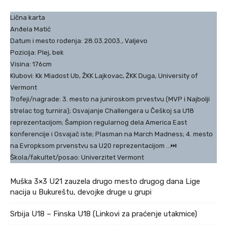
Lična karta
Anðela Matić
Datum i mesto rođenja: 28.03.2003., Valjevo
Pozicija: Plej, bek
Visina: 176cm
Klubovi: Kk Mladost Ub, ŽKK Lajkovac, ŽKK Duga, University of
Vermont
Trofeji/nagrade: 3. mesto na juniroskom prvestvu (MVP i Najbolji
strelac tog turnira); Osvajanje Challengera u Češkoj sa U18
reprezentacijom; Šampion regularnog dela America East
konferencije i Osvajač iste; Plasman na March Madness; 4. mesto
na Evropksom prvenstvu sa U20 reprezentacijom …⏭
Škola/fakultet/posao: Univerzitet Vermont
Muška 3×3 U21 zauzela drugo mesto drugog dana Lige
nacija u Bukureštu, devojke druge u grupi
Srbija U18 – Finska U18 (Linkovi za praćenje utakmice)