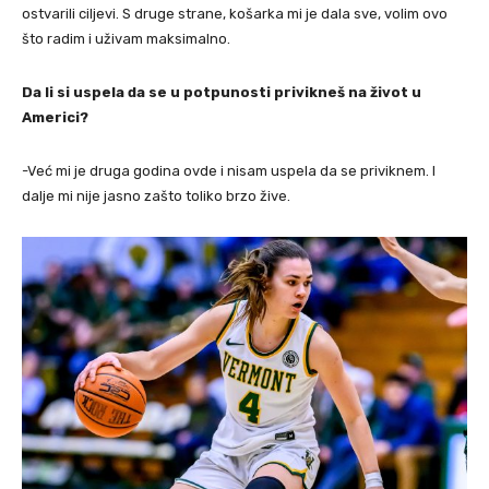
ostvarili ciljevi. S druge strane, košarka mi je dala sve, volim ovo
što radim i uživam maksimalno.
Da li si uspela da se u potpunosti privikneš na život u
Americi?
-Već mi je druga godina ovde i nisam uspela da se priviknem. I
dalje mi nije jasno zašto toliko brzo žive.