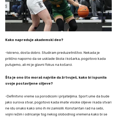
Kako napreduje akademski deo?
-Iskreno, dosta dobro. Studiram preduzetništvo. Nekada je
prilično naporno da se usklade škola i košarka, pogotovo kada
putujemo, ali mi je glavni fokus na košarci.
Šta je ono što moraš najviše da žrtvuješ, kako bi ispunila
svoje postavljene ciljeve?
-Definitvno vreme sa porodicom i prijateljima. Sport ume da bude
jako surova stvar, pogotovo kada imate visoke ciljeve i kada stvari
ne idu onako kako smo ih mi zamislili. Konstantan rad na sebi,
vojni režim i odricanje tog nekog slobodnog vremena kako bi se