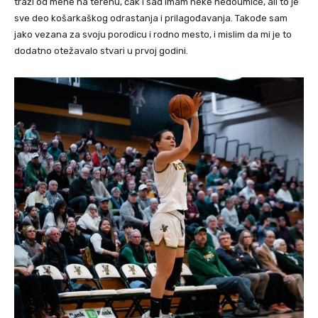
traži od mene na terenu, čak i sad imam neke nedoumice, ali to je
sve deo košarkaškog odrastanja i prilagođavanja. Takođe sam
jako vezana za svoju porodicu i rodno mesto, i mislim da mi je to
dodatno otežavalo stvari u prvoj godini.