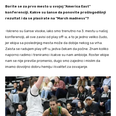
Borite se za prvo mesto u svojoj “America East”
konferenciji. Kakve su šanse da ponovite prošlogodišnji
rezultat i da se plasirate na “March madness”?
-Iskreno su šanse visoke, iako smo trenutno na 3. mestu u našoj
konferenciji, ali sve zavisi od play off-a, a to je jedno veliko čudo,
jer ekipa sa poslednjeg mesta može da dobije nekog sa vrha.
Zaista se radujem play off-u, jedva čekam da počne. Znam koliko
naporno radimo i treniramo i kakve su nam ambicije. Roster ekipe
nam se nije previše promenio, dugo smo zajedno i mislim da
imamo dovoljno dobru hemiju i kvalitet za osvajanje.