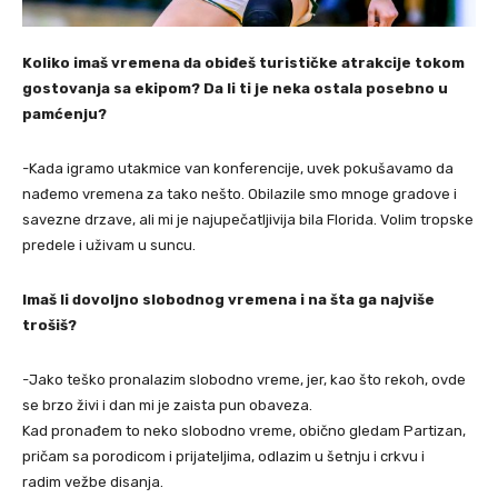
Koliko imaš vremena da obiđeš turističke atrakcije tokom
gostovanja sa ekipom? Da li ti je neka ostala posebno u
pamćenju?
-Kada igramo utakmice van konferencije, uvek pokušavamo da
nađemo vremena za tako nešto. Obilazile smo mnoge gradove i
savezne drzave, ali mi je najupečatljivija bila Florida. Volim tropske
predele i uživam u suncu.
Imaš li dovoljno slobodnog vremena i na šta ga najviše
trošiš?
-Jako teško pronalazim slobodno vreme, jer, kao što rekoh, ovde
se brzo živi i dan mi je zaista pun obaveza.
Kad pronađem to neko slobodno vreme, obično gledam Partizan,
pričam sa porodicom i prijateljima, odlazim u šetnju i crkvu i
radim vežbe disanja.