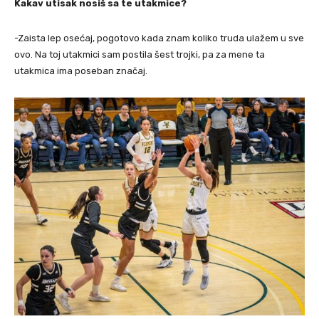
Kakav utisak nosiš sa te utakmice?
-Zaista lep osećaj, pogotovo kada znam koliko truda ulažem u sve
ovo. Na toj utakmici sam postila šest trojki, pa za mene ta
utakmica ima poseban značaj.