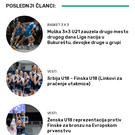
POSLEDNJI ČLANCI:
BASKET 3 X 3
Muška 3×3 U21 zauzela drugo mesto
drugog dana Lige nacija u
Bukureštu, devojke druge u grupi
VESTI
Srbija U18 – Finska U18 (Linkovi za
praćenje utakmice)
VESTI
Ženska U18 reprezentacija protiv
Finske za bronzu na Evropskom
prvenstvu