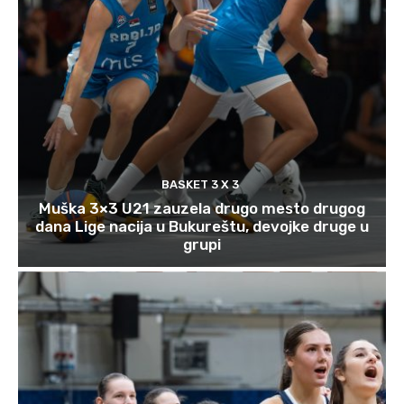
BASKET 3 X 3
Muška 3×3 U21 zauzela drugo mesto drugog
dana Lige nacija u Bukureštu, devojke druge u
grupi