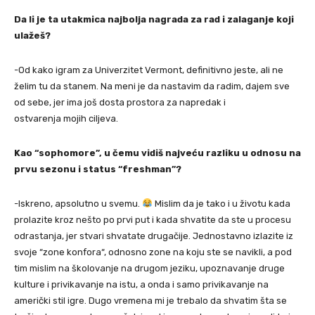
Da li je ta utakmica najbolja nagrada za rad i zalaganje koji
ulažeš?
-Od kako igram za Univerzitet Vermont, definitivno jeste, ali ne
želim tu da stanem. Na meni je da nastavim da radim, dajem sve
od sebe, jer ima još dosta prostora za napredak i
ostvarenja mojih ciljeva.
Kao “sophomore”, u čemu vidiš najveću razliku u odnosu na
prvu sezonu i status “freshman”?
-Iskreno, apsolutno u svemu.
Mislim da je tako i u životu kada
prolazite kroz nešto po prvi put i kada shvatite da ste u procesu
odrastanja, jer stvari shvatate drugačije. Jednostavno izlazite iz
svoje “zone konfora“, odnosno zone na koju ste se navikli, a pod
tim mislim na školovanje na drugom jeziku, upoznavanje druge
kulture i privikavanje na istu, a onda i samo privikavanje na
američki stil igre. Dugo vremena mi je trebalo da shvatim šta se