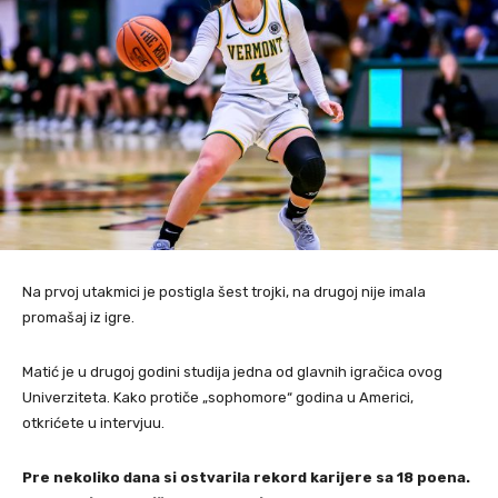
Na prvoj utakmici je postigla šest trojki, na drugoj nije imala
promašaj iz igre.
Matić je u drugoj godini studija jedna od glavnih igračica ovog
Univerziteta. Kako protiče „sophomore“ godina u Americi,
otkrićete u intervjuu.
Pre nekoliko dana si ostvarila rekord karijere sa 18 poena.