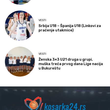
VESTI
Srbija U18 – Španija U18 (Linkovi za
praćenje utakmice)
VESTI
Ženska 3×3 U21 druga u grupi,
muška treća prvog dana Lige nacija
u Bukureštu