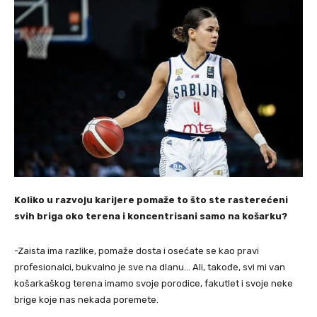
Koliko u razvoju karijere pomaže to što ste rasterećeni
svih briga oko terena i koncentrisani samo na košarku?
-Zaista ima razlike, pomaže dosta i osećate se kao pravi
profesionalci, bukvalno je sve na dlanu… Ali, takođe, svi mi van
košarkaškog terena imamo svoje porodice, fakutlet i svoje neke
brige koje nas nekada poremete.