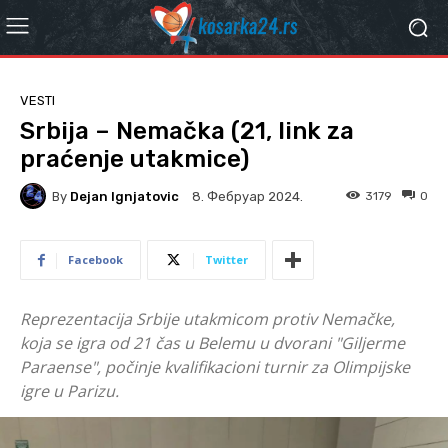
VESTI
Srbija – Nemačka (21, link za
praćenje utakmice)
By
Dejan Ignjatovic
3179
0
8. Фебруар 2024.
Facebook
Twitter
Reprezentacija Srbije utakmicom protiv Nemačke,
koja se igra od 21 čas u Belemu u dvorani "Giljerme
Paraense", počinje kvalifikacioni turnir za Olimpijske
igre u Parizu.