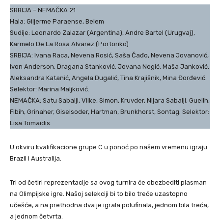
SRBIJA – NEMAČKA 21
Hala: Giljerme Paraense, Belem
Sudije: Leonardo Zalazar (Argentina), Andre Bartel (Urugvaj),
Karmelo De La Rosa Alvarez (Portoriko)
SRBIJA: Ivana Raca, Nevena Rosić, Saša Čađo, Nevena Jovanović,
Ivon Anderson, Dragana Stanković, Jovana Nogić, Maša Janković,
Aleksandra Katanić, Angela Dugalić, Tina Krajišnik, Mina Đorđević.
Selektor: Marina Maljković.
NEMAČKA: Satu Sabalji, Vilke, Simon, Kruvder, Nijara Sabalji, Guelih,
Fibih, Grinaher, Giselsoder, Hartman, Brunkhorst, Sontag. Selektor:
Lisa Tomaidis.
U okviru kvalifikacione grupe C u ponoć po našem vremenu igraju
Brazil i Australija.
Tri od četiri reprezentacije sa ovog turnira će obezbediti plasman
na Olimpijske igre. Našoj selekciji bi to bilo treće uzastopno
učešće, a na prethodna dva je igrala polufinala, jednom bila treća,
a jednom četvrta.