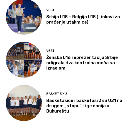
VESTI
Srbija U18 – Belgija U18 (Linkovi za
praćenje utakmice)
VESTI
Ženska U16 reprezentacija Srbije
odigrala dva kontrolna meča sa
Izraelom
BASKET 3 X 3
Basketašice i basketaši 3×3 U21 na
drugom „stopu“ Lige nacija u
Bukureštu