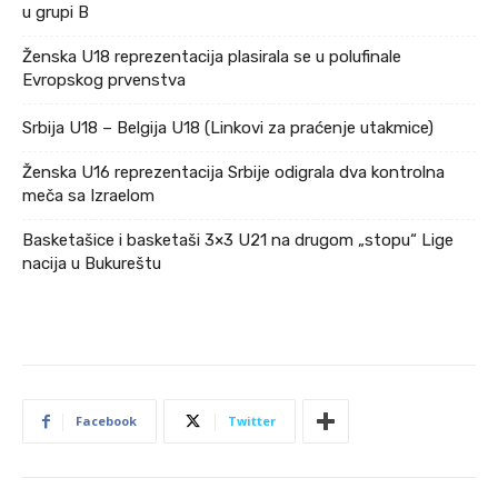
u grupi B
Ženska U18 reprezentacija plasirala se u polufinale
Evropskog prvenstva
Srbija U18 – Belgija U18 (Linkovi za praćenje utakmice)
Ženska U16 reprezentacija Srbije odigrala dva kontrolna
meča sa Izraelom
Basketašice i basketaši 3×3 U21 na drugom „stopu“ Lige
nacija u Bukureštu
Facebook
Twitter