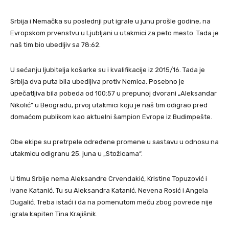
Srbija i Nemačka su poslednji put igrale u junu prošle godine, na
Evropskom prvenstvu u Ljubljani u utakmici za peto mesto. Tada je
naš tim bio ubedljiv sa 78:62.
U sećanju ljubitelja košarke su i kvalifikacije iz 2015/16. Tada je
Srbija dva puta bila ubedljiva protiv Nemica. Posebno je
upečatljiva bila pobeda od 100:57 u prepunoj dvorani „Aleksandar
Nikolić“ u Beogradu, prvoj utakmici koju je naš tim odigrao pred
domaćom publikom kao aktuelni šampion Evrope iz Budimpešte.
Obe ekipe su pretrpele određene promene u sastavu u odnosu na
utakmicu odigranu 25. juna u „Stožicama“.
U timu Srbije nema Aleksandre Crvendakić, Kristine Topuzović i
Ivane Katanić. Tu su Aleksandra Katanić, Nevena Rosić i Angela
Dugalić. Treba istaći i da na pomenutom meču zbog povrede nije
igrala kapiten Tina Krajišnik.