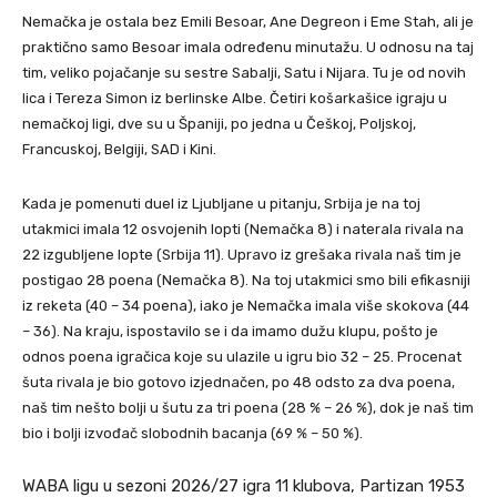
Nemačka je ostala bez Emili Besoar, Ane Degreon i Eme Stah, ali je
praktično samo Besoar imala određenu minutažu. U odnosu na taj
tim, veliko pojačanje su sestre Sabalji, Satu i Nijara. Tu je od novih
lica i Tereza Simon iz berlinske Albe. Četiri košarkašice igraju u
nemačkoj ligi, dve su u Španiji, po jedna u Češkoj, Poljskoj,
Francuskoj, Belgiji, SAD i Kini.
Kada je pomenuti duel iz Ljubljane u pitanju, Srbija je na toj
utakmici imala 12 osvojenih lopti (Nemačka 8) i naterala rivala na
22 izgubljene lopte (Srbija 11). Upravo iz grešaka rivala naš tim je
postigao 28 poena (Nemačka 8). Na toj utakmici smo bili efikasniji
iz reketa (40 – 34 poena), iako je Nemačka imala više skokova (44
– 36). Na kraju, ispostavilo se i da imamo dužu klupu, pošto je
odnos poena igračica koje su ulazile u igru bio 32 – 25. Procenat
šuta rivala je bio gotovo izjednačen, po 48 odsto za dva poena,
naš tim nešto bolji u šutu za tri poena (28 % – 26 %), dok je naš tim
bio i bolji izvođač slobodnih bacanja (69 % – 50 %).
WABA ligu u sezoni 2026/27 igra 11 klubova, Partizan 1953