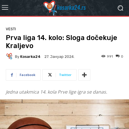
VESTI
Prva liga 14. kolo: Sloga dočekuje
Kraljevo
By
Kosarka24
991
0
27. Јануар 2024.
Facebook
Twitter
Jedna utakmica 14. kola Prve lige igra se danas.