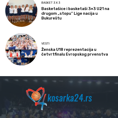
BASKET 3 X 3
Basketašice i basketaši 3×3 U21 na
drugom „stopu“ Lige nacija u
Bukureštu
VESTI
Ženska U18 reprezentacija u
četvrtfinalu Evropskog prvenstva