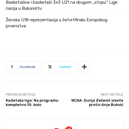
Basketašice i basketaši 3×3 U21 na drugom „stopu“ Lige
nacija u Bukureštu
Ženska U18 reprezentacija u četvrtfinalu Evropskog
prvenstva
Facebook
Twitter
PREVIOUS ARTICLE
NEXT ARTICLE
Kadetska liga: Na programu
NCAA: Dunja Zečević slavila
kompletno 10. kolo
protiv Anje Bukvić