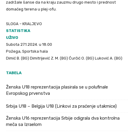
zadržale šanse da na kraju zauzmu drugo mesto i prednost
domaćeg terena u plej-ofu.
SLOGA – KRALJEVO
STATISTIKA
UŽIVO
Subota 27.1.2024. u 18.00
Požega, Sportska hala
Dimić B. (BG) Dimitrijević Z. M. (BG) Ćurčić O. (BG) Luković A. (BG)
TABELA
Ženska U18 reprezentacija plasirala se u polufinale
Evropskog prvenstva
Srbija U18 – Belgija U18 (Linkovi za praćenje utakmice)
Ženska U16 reprezentacija Srbije odigrala dva kontrolna
meča sa Izraelom