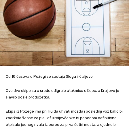
Od 18 časova u Požegi se sastaju Sloga i Kraljevo.
Ove dve ekipe su u sredu odigrale utakmicu u Kupu, a Kraljevo je
slavilo posle produžetka.
Ekipa iz Požege ima priliku da uhvati možda i poslednji voz kako bi
zadržala šanse za plej-of. Kraljevčanke bi pobedom definitivno
otpisale jednog rivala iz borbe za prva četiri mesta, a ujedno bi