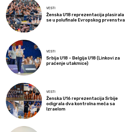
VESTI
Ženska U18 reprezentacija plasirala
se u polufinale Evropskog prvenstva
VESTI
Srbija U18 – Belgija U18 (Linkovi za
praćenje utakmice)
VESTI
Ženska U16 reprezentacija Srbije
odigrala dva kontrolna meča sa
Izraelom