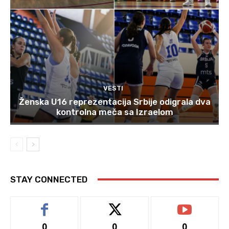
VESTI
Ženska U16 reprezentacija Srbije odigrala dva
kontrolna meča sa Izraelom
STAY CONNECTED
0
0
0