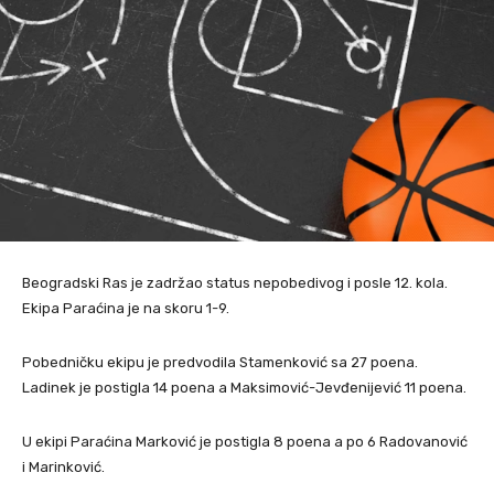
Beogradski Ras je zadržao status nepobedivog i posle 12. kola.
Ekipa Paraćina je na skoru 1-9.
Pobedničku ekipu je predvodila Stamenković sa 27 poena.
Ladinek je postigla 14 poena a Maksimović-Jevđenijević 11 poena.
U ekipi Paraćina Marković je postigla 8 poena a po 6 Radovanović
i Marinković.