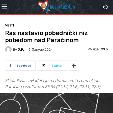
VESTI
Ras nastavio pobednički niz
pobedom nad Paraćinom
By
J.P.
829
0
13. Јануар 2024.
Facebook
Twitter
Ekipa Rasa savladala je na domaćem terenu ekipu
Paraćina rezultatom 86:34 (21:14, 21:6, 22:11, 22:3).