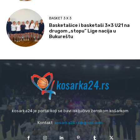
BASKET 3 X 3
Basketašice i basketaši 3×3 U21 na
drugom „stopu“ Lige nacija u
Bukureštu
kosarka24 je portal koji se bavi isključivo ženskom košarkom
Kontakt:
kosarka24.rs@gmail.com