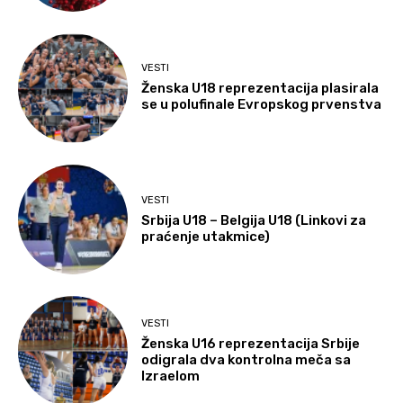
VESTI
Ženska U18 reprezentacija plasirala
se u polufinale Evropskog prvenstva
VESTI
Srbija U18 – Belgija U18 (Linkovi za
praćenje utakmice)
VESTI
Ženska U16 reprezentacija Srbije
odigrala dva kontrolna meča sa
Izraelom