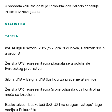
U naredom kolu Ras gostuje Karaburmi dok Paraćin dočekuje
Proleter iz Novog Sada.
STATISTIKA
TABELA
WABA ligu u sezoni 2026/27 igra 11 klubova, Partizan 1953
u grupi B
Ženska U18 reprezentacija plasirala se u polufinale
Evropskog prvenstva
Srbija U18 – Belgija U18 (Linkovi za praćenje utakmice)
Ženska U16 reprezentacija Srbije odigrala dva kontrolna
meča sa Izraelom
Basketašice i basketaši 3×3 U21 na drugom „stopu“ Lige
nacija u Bukureštu