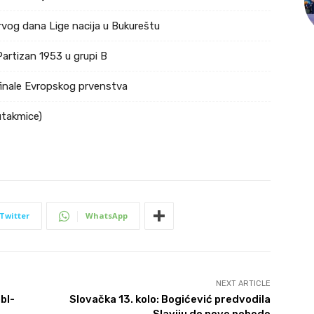
rvog dana Lige nacija u Bukureštu
Partizan 1953 u grupi B
ufinale Evropskog prvenstva
utakmice)
Twitter
WhatsApp
NEXT ARTICLE
bl-
Slovačka 13. kolo: Bogićević predvodila