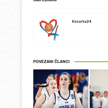
dabl u pobedi
Kosarka24
POVEZANI ČLANCI