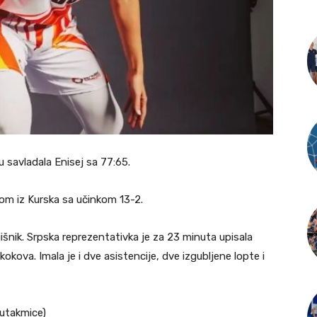
 savladala Enisej sa 77:65.
om iz Kurska sa učinkom 13-2.
išnik. Srpska reprezentativka je za 23 minuta upisala
kokova. Imala je i dve asistencije, dve izgubljene lopte i
 utakmice)