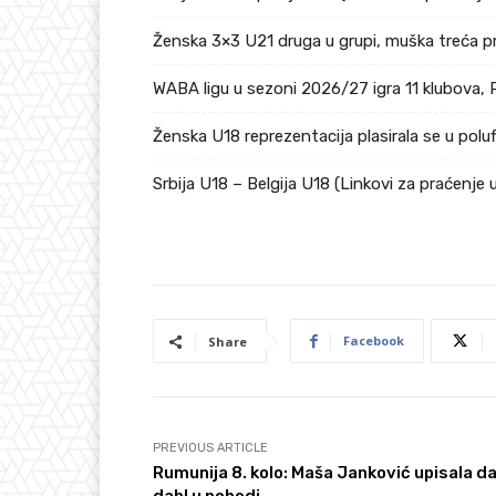
Ženska 3×3 U21 druga u grupi, muška treća p
WABA ligu u sezoni 2026/27 igra 11 klubova, 
Ženska U18 reprezentacija plasirala se u pol
Srbija U18 – Belgija U18 (Linkovi za praćenje 
Facebook
Share
PREVIOUS ARTICLE
Rumunija 8. kolo: Maša Janković upisala da