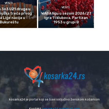
VESTI
VESTI
 3×3 U21 druga u
muška treća prvog
WABA ligu u sezoni 2026/27
a Lige nacija u
igra 11 klubova, Partizan
Bukureštu
1953 u grupi B
kosarka24 je portal koji se bavi isključivo ženskom košarkom
Kontakt:
kosarka24.rs@gmail.com