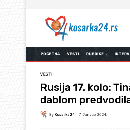
POČETNA
VESTI
RUBRIKE
INTERV
VESTI
Rusija 17. kolo: Ti
dablom predvodila
By
Kosarka24
7. Јануар 2024.