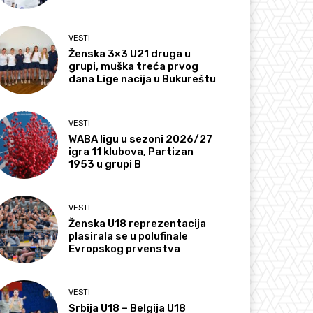
VESTI
Ženska 3×3 U21 druga u
grupi, muška treća prvog
dana Lige nacija u Bukureštu
VESTI
WABA ligu u sezoni 2026/27
igra 11 klubova, Partizan
1953 u grupi B
VESTI
Ženska U18 reprezentacija
plasirala se u polufinale
Evropskog prvenstva
VESTI
Srbija U18 – Belgija U18