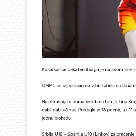
Košarkašice Jekaterinburga je na svom terenu
UMMC se izjednačio na vrhu tabele sa Dinam
Najefikasnija u domaćem timu bila je Tina Kraj
dabl-dabl učinak. Postigla je 16 poena, uz 11 s
jednu blokadu.
Srbija U18 – Španija U18 (Linkovi za praćenje