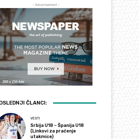
- Advertisement -
OSLEDNJI ČLANCI:
VESTI
Srbija U18 – Španija U18
(Linkovi za praćenje
utakmice)