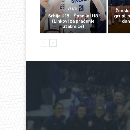
VESTI
Ženska
Srbija U18 – Španija U18
grupi, 
(Linkovi za praćenje
dan
utakmice)