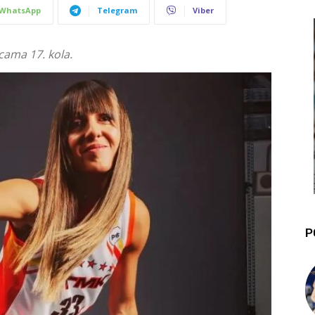
WhatsApp
Telegram
Viber
cama 17. kola.
P