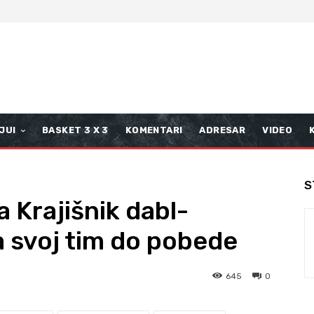
JUI
BASKET 3 X 3
KOMENTARI
ADRESAR
VIDEO
S
na Krajišnik dabl-
 svoj tim do pobede
645
0