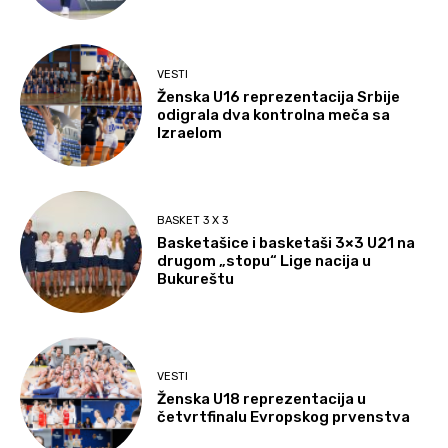
VESTI
Ženska U16 reprezentacija Srbije
odigrala dva kontrolna meča sa
Izraelom
BASKET 3 X 3
Basketašice i basketaši 3×3 U21 na
drugom „stopu“ Lige nacija u
Bukureštu
VESTI
Ženska U18 reprezentacija u
četvrtfinalu Evropskog prvenstva