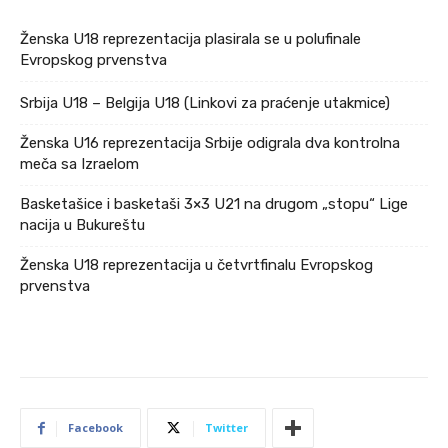
Ženska U18 reprezentacija plasirala se u polufinale
Evropskog prvenstva
Srbija U18 – Belgija U18 (Linkovi za praćenje utakmice)
Ženska U16 reprezentacija Srbije odigrala dva kontrolna
meča sa Izraelom
Basketašice i basketaši 3×3 U21 na drugom „stopu“ Lige
nacija u Bukureštu
Ženska U18 reprezentacija u četvrtfinalu Evropskog
prvenstva
Facebook
Twitter