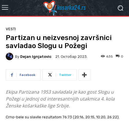
VESTI
Partizan u neizvesnoj završnici
savladao Slogu u Požegi
By
Dejan Ignjatovic
635
0
21. Октобар 2023.
Facebook
Twitter
Ekipa Partizana 1953 savladala je kao gost Slogu u
Požegi u jednoj od interesantnijih utakmica 4. kola
Ženske košarkaške lige Srbije.
Crno-bele su slavile rezultatom 76:73 (20:16, 20:15, 10:20, 26:22).