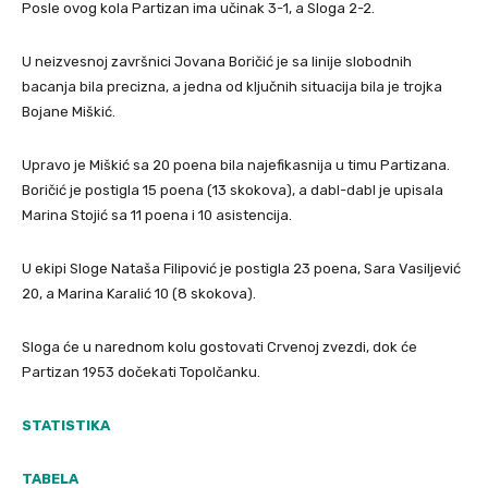
Posle ovog kola Partizan ima učinak 3-1, a Sloga 2-2.
U neizvesnoj završnici Jovana Boričić je sa linije slobodnih
bacanja bila precizna, a jedna od ključnih situacija bila je trojka
Bojane Miškić.
Upravo je Miškić sa 20 poena bila najefikasnija u timu Partizana.
Boričić je postigla 15 poena (13 skokova), a dabl-dabl je upisala
Marina Stojić sa 11 poena i 10 asistencija.
U ekipi Sloge Nataša Filipović je postigla 23 poena, Sara Vasiljević
20, a Marina Karalić 10 (8 skokova).
Sloga će u narednom kolu gostovati Crvenoj zvezdi, dok će
Partizan 1953 dočekati Topolčanku.
STATISTIKA
TABELA