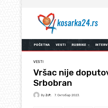
POČETNA
VESTI
RUBRIKE
INTERV
VESTI
Vršac nije doputo
Srbobran
By
J.P.
7. Октобар 2023.