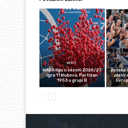
VESTI
WABA ligu u sezoni 2026/27
Ženska 
igra 11 klubova, Partizan
plasir
1953 u grupi B
Evro