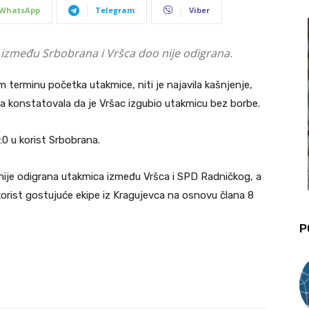
WhatsApp
Telegram
Viber
e između Srbobrana i Vršca doo nije odigrana.
m terminu početka utakmice, niti je najavila kašnjenje,
ta konstatovala da je Vršac izgubio utakmicu bez borbe.
:0 u korist Srbobrana.
a nije odigrana utakmica između Vršca i SPD Radničkog, a
korist gostujuće ekipe iz Kragujevca na osnovu člana 8
P