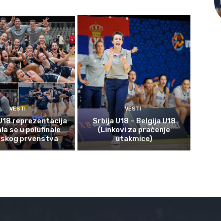
VESTI
VESTI
U18 reprezentacija
Srbija U18 – Belgija U18
ala se u polufinale
(Linkovi za praćenje
pskog prvenstva
utakmice)