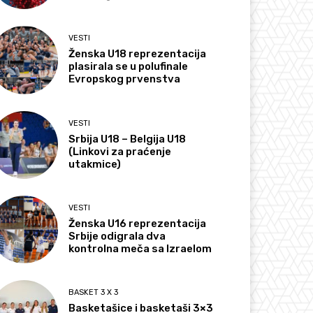
VESTI
Ženska U18 reprezentacija
plasirala se u polufinale
Evropskog prvenstva
VESTI
Srbija U18 – Belgija U18
(Linkovi za praćenje
utakmice)
VESTI
Ženska U16 reprezentacija
Srbije odigrala dva
kontrolna meča sa Izraelom
BASKET 3 X 3
Basketašice i basketaši 3×3