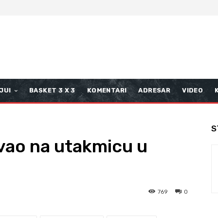
JUI
BASKET 3 X 3
KOMENTARI
ADRESAR
VIDEO
S
vao na utakmicu u
769
0