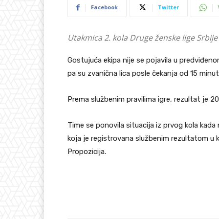
Facebook
Twitter
Utakmica 2. kola Druge ženske lige Srbij
Gostujuća ekipa nije se pojavila u predviđeno
pa su zvanična lica posle čekanja od 15 minu
Prema službenim pravilima igre, rezultat je 20
Time se ponovila situacija iz prvog kola kad
koja je registrovana službenim rezultatom u 
Propozicija.