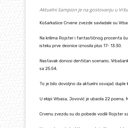
Aktuelni šampion je na gostovanju u Vrba
Košarkašice Crvene zvezde savladale su Vrbas n
Na krilima Rojster i fantastičnog procenta šu
isteku prve deonice iznosila plus 17- 13:30.
Nastavak donosi dentičan scenario, Vrbašanke n
sa 25:54.
To je bilo dovoljno da aktuelni osvajač duple 
U ekipi Vrbasa, Jovović je ubacila 22 poena, 
Crvenu zvezdu su do pobede vodili Rojster sa