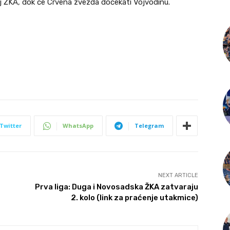
 ŽKA, dok će Crvena zvezda dočekati Vojvodinu.
Twitter
WhatsApp
Telegram
NEXT ARTICLE
Prva liga: Duga i Novosadska ŽKA zatvaraju
2. kolo (link za praćenje utakmice)