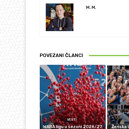
M. M.
POVEZANI ČLANCI
VESTI
WABA ligu u sezoni 2026/27
Ženska 