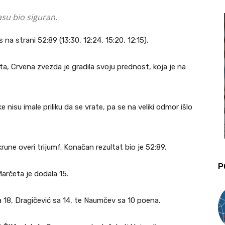
su bio siguran.
a strani 52:89 (13:30, 12:24, 15:20, 12:15).
ta, Crvena zvezda je gradila svoju prednost, koja je na
isu imale priliku da se vrate, pa se na veliki odmor išlo
krune overi trijumf. Konačan rezultat bio je 52:89.
P
Marčeta je dodala 15.
 18, Dragičević sa 14, te Naumčev sa 10 poena.