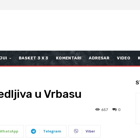
JUI
BASKET 3 X 3
KOMENTARI
ADRESAR
VIDEO
S
dljiva u Vrbasu
657
0
WhatsApp
Telegram
Viber