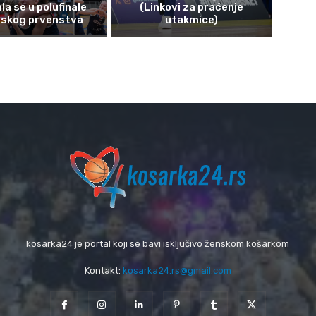
ala se u polufinale
(Linkovi za praćenje
pskog prvenstva
utakmice)
kosarka24 je portal koji se bavi isključivo ženskom košarkom
Kontakt:
kosarka24.rs@gmail.com