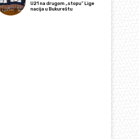
U21 na drugom „stopu“ Lige
nacija u Bukureštu