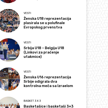
VESTI
Ženska U18 reprezentacija
plasirala se u polufinale
Evropskog prvenstva
VESTI
Srbija U18 – Belgija U18
(Linkovi za praćenje
utakmice)
VESTI
Ženska U16 reprezentacija
Srbije odigrala dva
kontrolna meča sa Izraelom
BASKET 3 X 3
Basketašice i basketaši 3×3