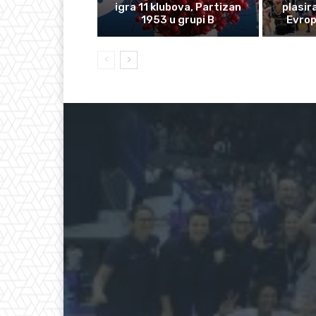
igra 11 klubova, Partizan
plasir
1953 u grupi B
Evro