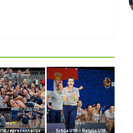
VESTI
VESTI
U18 reprezentacija
Srbija U18 – Belgija U18