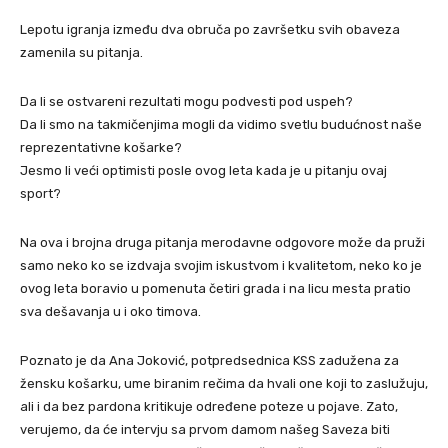
Lepotu igranja između dva obruča po završetku svih obaveza
zamenila su pitanja.
Da li se ostvareni rezultati mogu podvesti pod uspeh?
Da li smo na takmičenjima mogli da vidimo svetlu budućnost naše
reprezentativne košarke?
Jesmo li veći optimisti posle ovog leta kada je u pitanju ovaj
sport?
Na ova i brojna druga pitanja merodavne odgovore može da pruži
samo neko ko se izdvaja svojim iskustvom i kvalitetom, neko ko je
ovog leta boravio u pomenuta četiri grada i na licu mesta pratio
sva dešavanja u i oko timova.
Poznato je da Ana Joković, potpredsednica KSS zadužena za
žensku košarku, ume biranim rečima da hvali one koji to zaslužuju,
ali i da bez pardona kritikuje određene poteze u pojave. Zato,
verujemo, da će intervju sa prvom damom našeg Saveza biti