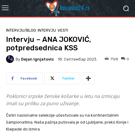
INTERVJU/BLOG
INTERVJU
VESTI
Intervju – ANA JOKOVIĆ,
potpredsednica KSS
By
Dejan Ignjatovic
7128
0
18. Септембар 2023.
Facebook
Twitter
Poklonici srpske ženske košarke u letu na izmicaju
imali su priliku za puno uživanje.
Četiri nacionalne selekcije učestvovale su na kontinentalnim
šampionatima. Naša pažnja putovala je od Ljubljane, preko Konje i
Klaipede do Izmira.