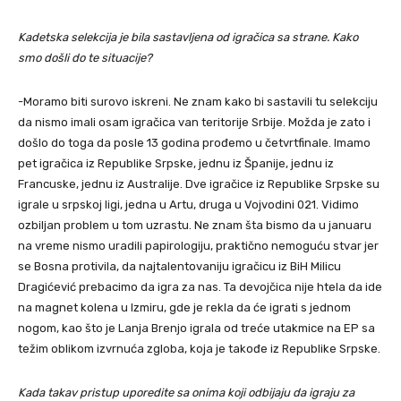
Kadetska selekcija je bila sastavljena od igračica sa strane. Kako
smo došli do te situacije?
-Moramo biti surovo iskreni. Ne znam kako bi sastavili tu selekciju
da nismo imali osam igračica van teritorije Srbije. Možda je zato i
došlo do toga da posle 13 godina prođemo u četvrtfinale. Imamo
pet igračica iz Republike Srpske, jednu iz Španije, jednu iz
Francuske, jednu iz Australije. Dve igračice iz Republike Srpske su
igrale u srpskoj ligi, jedna u Artu, druga u Vojvodini 021. Vidimo
ozbiljan problem u tom uzrastu. Ne znam šta bismo da u januaru
na vreme nismo uradili papirologiju, praktično nemoguću stvar jer
se Bosna protivila, da najtalentovaniju igračicu iz BiH Milicu
Dragićević prebacimo da igra za nas. Ta devojčica nije htela da ide
na magnet kolena u Izmiru, gde je rekla da će igrati s jednom
nogom, kao što je Lanja Brenjo igrala od treće utakmice na EP sa
težim oblikom izvrnuća zgloba, koja je takođe iz Republike Srpske.
Kada takav pristup uporedite sa onima koji odbijaju da igraju za