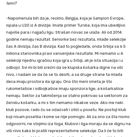
temi?
-Napomenula bih da je, recimo, Belgija, koja je šampion Evrope,
ispala u U20 iz A divizije. Imate primer Turske, koja ima ubedljivo
najviše para i najjaču ligu. Strašan novac se ulaže. Ali od 2014.
godine nemaju rezultat. Seniorke bez rezultata, mlađe selekcije
čas A divizija, čas B divizija. Kad to pogledate, onda Srbija sa 6.5
miliona stanovnika pravi vanserijske rezultate. Mi nemamo u A
selekciji nijednu igračicu koja igra u Srbiji, ali je ista situacija i u
odbojci. Svi mi bi bili srećni da se klupska košarka digne na viši
nivo, i nadam se da će se to desiti, a sa druge strane ta mlađa
deca imaju prostora da igraju. Ono što meni smeta je što
rukometašice i odbojkašice imaju sponzora lige, a košarkašice
nemaju. Sektor za takmičenja se stalno pokrivao sa sektorom za
žensku košarku, a mi s tim nemamo nikakve veze. Ako me neki
klub pozove, rado ću se odazvati i otići u posetu. Ne postoji klub
koji nisam posetila i kome se nije pomoglo. Ali za ono za šta nismo
odgovorni, ne stojimo iza toga. Klubovi i liga moraju da se dignu na
viši nivo kako bi pratili reprezentativne selekcije. Da li će to biti