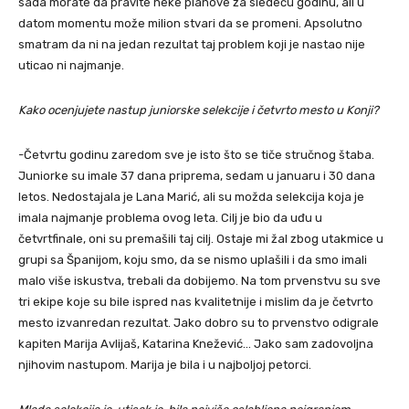
sada morate da pravite neke planove za sledeću godinu, ali u
datom momentu može milion stvari da se promeni. Apsolutno
smatram da ni na jedan rezultat taj problem koji je nastao nije
uticao ni najmanje.
Kako ocenjujete nastup juniorske selekcije i četvrto mesto u Konji?
-Četvrtu godinu zaredom sve je isto što se tiče stručnog štaba.
Juniorke su imale 37 dana priprema, sedam u januaru i 30 dana
letos. Nedostajala je Lana Marić, ali su možda selekcija koja je
imala najmanje problema ovog leta. Cilj je bio da uđu u
četvrtfinale, oni su premašili taj cilj. Ostaje mi žal zbog utakmice u
grupi sa Španijom, koju smo, da se nismo uplašili i da smo imali
malo više iskustva, trebali da dobijemo. Na tom prvenstvu su sve
tri ekipe koje su bile ispred nas kvalitetnije i mislim da je četvrto
mesto izvanredan rezultat. Jako dobro su to prvenstvo odigrale
kapiten Marija Avlijaš, Katarina Knežević… Jako sam zadovoljna
njihovim nastupom. Marija je bila i u najboljoj petorci.