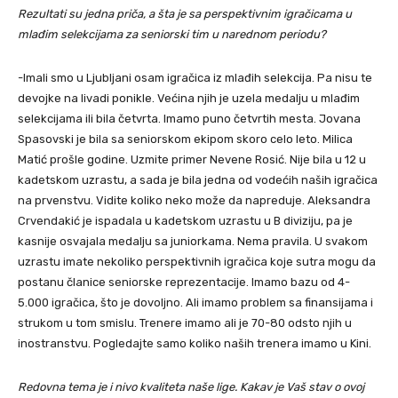
Rezultati su jedna priča, a šta je sa perspektivnim igračicama u
mlađim selekcijama za seniorski tim u narednom periodu?
-Imali smo u Ljubljani osam igračica iz mlađih selekcija. Pa nisu te
devojke na livadi ponikle. Većina njih je uzela medalju u mlađim
selekcijama ili bila četvrta. Imamo puno četvrtih mesta. Jovana
Spasovski je bila sa seniorskom ekipom skoro celo leto. Milica
Matić prošle godine. Uzmite primer Nevene Rosić. Nije bila u 12 u
kadetskom uzrastu, a sada je bila jedna od vodećih naših igračica
na prvenstvu. Vidite koliko neko može da napreduje. Aleksandra
Crvendakić je ispadala u kadetskom uzrastu u B diviziju, pa je
kasnije osvajala medalju sa juniorkama. Nema pravila. U svakom
uzrastu imate nekoliko perspektivnih igračica koje sutra mogu da
postanu članice seniorske reprezentacije. Imamo bazu od 4-
5.000 igračica, što je dovoljno. Ali imamo problem sa finansijama i
strukom u tom smislu. Trenere imamo ali je 70-80 odsto njih u
inostranstvu. Pogledajte samo koliko naših trenera imamo u Kini.
Redovna tema je i nivo kvaliteta naše lige. Kakav je Vaš stav o ovoj