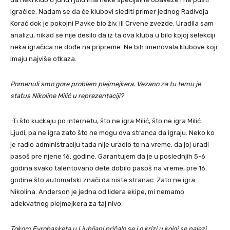
igračice. Nadam se da će klubovi slediti primer jednog Radivoja
Korać dok je pokojni Pavke bio živ, ili Crvene zvezde. Uradila sam
analizu, nikad se nije desilo da iz ta dva kluba u bilo kojoj selekciji
neka igračica ne dođe na pripreme. Ne bih imenovala klubove koji
imaju najviše otkaza.
Pomenuli smo gore problem plejmejkera. Vezano za tu temu je
status Nikoline Milić u reprezentaciji?
-Ti što kuckaju po internetu, što ne igra Milić, što ne igra Milić.
Ljudi, pa ne igra zato što ne mogu dva stranca da igraju. Neko ko
je radio administraciju tada nije uradio to na vreme, da joj uradi
pasoš pre njene 16. godine. Garantujem da je u poslednjih 5-6
godina svako talentovano dete dobilo pasoš na vreme, pre 16.
godine što automatski znači da niste stranac. Zato ne igra
Nikolina. Anderson je jedna od lidera ekipe, mi nemamo
adekvatnog plejmejkera za taj nivo.
Tokom Evrobasketa u Ljubljani pričalo se i o krizi u kojoj se nalazi