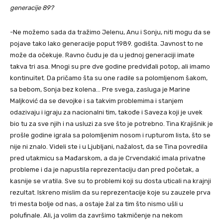
generacije 89?
-Ne možemo sada da tražimo Jelenu, Anu i Sonju, niti mogu da se
pojave tako lako generacije poput 1989. godišta. Javnost to ne
može da očekuje. Ravno čudu je da u jednoj generaciji imate
takva tri asa. Mnogi su pre dve godine predviđali potop, ali imamo
kontinuitet. Da pričamo šta su one radile sa polomljenom šakom,
sa bebom, Sonja bez kolena… Pre svega, zasluga je Marine
Maljković da se devojke i sa takvim problemima i stanjem
odazivaju i igraju za nacionalni tim, takođe i Saveza koji je uvek
bio tu za sve njih i na usluzi za sve što je potrebno. Tina Krajišnik je
prošle godine igrala sa polomljenim nosom i rupturom lista, što se
nije ni znalo. Videli ste i u Ljubljani, nažalost, da se Tina povredila
pred utakmicu sa Mađarskom, a da je Crvendakić imala privatne
probleme i da je napustila reprezentaciju dan pred početak, a
kasnije se vratila. Sve su to problemi koji su dosta uticali na krajnji
rezultat. Iskreno mislim da su reprezentacije koje su zauzele prva
tri mesta bolje od nas, a ostaje žal za tim što nismo ušli u
polufinale. Ali, ja volim da završimo takmičenje na nekom