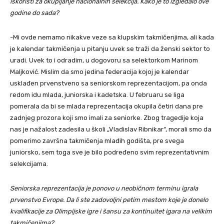
iskoristi za okupljanje nacionalnih selekcija. Kako je to izgledalo ove
godine do sada?
-Mi ovde nemamo nikakve veze sa klupskim takmičenjima, ali kada
je kalendar takmičenja u pitanju uvek se traži da ženski sektor to
uradi. Uvek to i odradim, u dogovoru sa selektorkom Marinom
Maljković. Mislim da smo jedina federacija kojoj je kalendar
usklađen prvenstveno sa seniorskom reprezentacijom, pa onda
redom idu mlada, juniorska i kadetska. U februaru se liga
pomerala da bi se mlada reprezentacija okupila četiri dana pre
zadnjeg prozora koji smo imali za seniorke. Zbog tragedije koja
nas je nažalost zadesila u školi „Vladislav Ribnikar“, morali smo da
pomerimo završna takmičenja mlađih godišta, pre svega
juniorsko, sem toga sve je bilo podređeno svim reprezentativnim
selekcijama.
Seniorska reprezentacija je ponovo u neobičnom terminu igrala
prvenstvo Evrope. Da li ste zadovoljni petim mestom koje je donelo
kvalifikacije za Olimpijske igre i šansu za kontinuitet igara na velikim
takmičenjima?