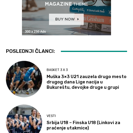
POSLEDNJI ČLANCI:
BASKET 3 X 3
Muška 3×3 U21 zauzela drugo mesto
drugog dana Lige nacija u
Bukureštu, devojke druge u grupi
VESTI
Srbija U18 – Finska U18 (Linkovi za
praćenje utakmice)