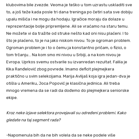
klubovima bile zvezde. Veoma je teško u tom uzrastu uskladiti sve
to, a još teže kada posle tri dana treninga po četiri sata sve dobiju
upalu mišića i ne mogu da hodaju. Igračice moraju da dolaze u
reprezentacije bolje pripremljene. Ali se vraćamo na staru temu.
Ne možete vi da tražite od struke nešto kad oni nisu plaćeni. I to
što je plaćeno, to je na jako niskom nivou. To je ogroman problem.
Ogroman problem je i to o čemu ja konstantno pričam, o fizici, o
tom trčanju… Na kom smo mi nivou u Srbiji, a na kom nivou je
Evropa. Uprkos svemu ostvarile su izvanredan rezultat. Falila je
Kika Ranđelović zbog povrede. Imamo deficit plejmejkera
praktično u svim selekcijama. Marija Avlijaš koja igra jedan-dva je
otišla u Ameriku, Joca Popović je klasična jedinica. Ali treba
mnogo vremena da se radi da dođemo do plejmejkera seniorske
ekipe.
Kroz neke izjave selektora provejavali su određeni problemi. Kako
gledate na taj segment rada?
-Napomenula bih da ne bih volela da se neke podele više