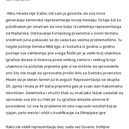
-Niko nikada nije tražio, niti sam ja govorila, da ova nova
generacija seniorske reprezentacije osvoji medalju. Ostaje žal za
polufinalom jer smatram da smo bolja i kvalitetnija reprezentacija
od Mađarske. Održavanje Evropskog prvenstva u ovom terminu
sredinom juna pokazalo se do sada kao veoma problematično. Tu
negde počinje ženska NBA lige, a i košarka iz godine u godinu
postaje sve zahtevnija, pre svega fizički jer je veliki broj utakmica.
Igračice dolaze iz klubova posle velikog zamora i velikog broja
utakmica na početak priprema gde vi ne možete da sprovedete
ono što ste mogli da sprovodite prošlo leto za Svetsko prvenstvo.
Mislim da je idelan termin jul ili avgust. Reprezentacija se okupila
25. aprila i imala je 49 dana priprema gde je svaki dan maksimalno
iskorišćen. Selektorka i stručni štab su imali jako težak zadatak da
sprovedu sve što su hteli jer su igračice dolazile umorne ili
povređene. Uz sve te probleme mi smo napravili rezultat koji je
sjajan, peto mesto i otišli u kvalifikacije za Olimpijske igre.
Kako ste videli reprezentaciju bez, sada već čuvene, trofejne