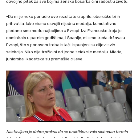
dovoljno pitak za sve kojima ženska košarka čini radost u životu.
-Da mi je neko ponudio ove rezultate u aprilu, oberučke bi ih
prihvatila. Iako nismo osvojili nijednu medalju, kumulativno
gledano smo među najboljima u Evropi. Iza Francuske, koja je
dominirala u parnim godištima, i Španije, mi smo treća država u
Evropi, što s ponosom treba istaći. Ispunjeni su ciljevi svih
selekcija. Niko nije tražio ni od jedne selekcije medalju. Mlada,
juniorska i kadetska su premašile ciljeve.
Nastavljena je dobra praksa da se praktično svaki slobodan termin