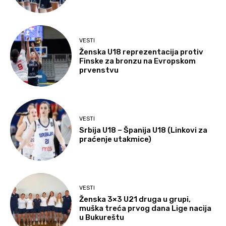
VESTI
Ženska U18 reprezentacija protiv
Finske za bronzu na Evropskom
prvenstvu
VESTI
Srbija U18 – Španija U18 (Linkovi za
praćenje utakmice)
VESTI
Ženska 3×3 U21 druga u grupi,
muška treća prvog dana Lige nacija
u Bukureštu