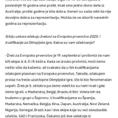
poslednjih 10 godina smo pratili. Imali smo jedno divno dete iz
Australije, prošle godine je bila dobra, treneri su sada rekli da nije
dovoljno dobra za reprezentaciju. Možda će se izboriti narednih
godina za reprezentaciju.
Srbiju uskoro očekuju žrebovi za Evropsko prvenstvo 2025. i
kvalifikacije za Olimpijske igre. Kakva su vam očekivanja?
-Žreb za Evropsko prvenstvo je 19. septembra i protivnici će nam
biti ekipe iz 4, 5 i 8 šešira. Kada se izvuku protvnici, moći ćemo
nešto više da kažemo, ali svakako da u tim kvalifikacijama
očekujem plasman na Evropsko prvenstvo. Takođe, očekujem
prolaz na treće uzastopne Olimpijske igre, što bi bio fenomenalan
uspeh. Žreb je 5. oktobra pa ćemo videti ko su nam rivali i gde
ćemo igrati, u Mađarskoj, Belgiji, Brazilu ili Kini. Volela bih da
budemo u grupi u Šopronu. U kvalifikacijama su Španija,
Mađarska, Nemačka, Belgija, Kina, Japan, Australija, Novi Zeland,
Nigerija, Senegal, Brazil, kao i dve ekipe koje su već obezbedile
učešće, SAD i Francuska. Čekamo još dve selekcije iz