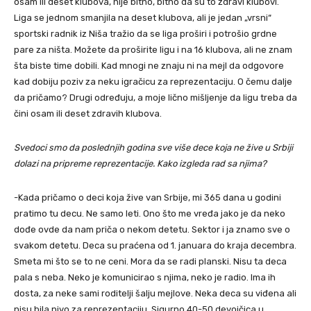
osam ili deset klubova, nije bitno, bitno da su to zdravi klubovi.
Liga se jednom smanjila na deset klubova, ali je jedan „vrsni“
sportski radnik iz Niša tražio da se liga proširi i potrošio grdne
pare za ništa. Možete da proširite ligu i na 16 klubova, ali ne znam
šta biste time dobili. Kad mnogi ne znaju ni na mejl da odgovore
kad dobiju poziv za neku igračicu za reprezentaciju. O čemu dalje
da pričamo? Drugi određuju, a moje lično mišljenje da ligu treba da
čini osam ili deset zdravih klubova.
Svedoci smo da poslednjih godina sve više dece koja ne žive u Srbiji
dolazi na pripreme reprezentacije. Kako izgleda rad sa njima?
-Kada pričamo o deci koja žive van Srbije, mi 365 dana u godini
pratimo tu decu. Ne samo leti. Ono što me vređa jako je da neko
dođe ovde da nam priča o nekom detetu. Sektor i ja znamo sve o
svakom detetu. Deca su praćena od 1. januara do kraja decembra.
Smeta mi što se to ne ceni. Mora da se radi planski. Nisu ta deca
pala s neba. Neko je komunicirao s njima, neko je radio. Ima ih
dosta, za neke sami roditelji šalju mejlove. Neka deca su viđena ali
nisu bila nivo za reprezentaciju. Sigurno 40-50 devojčica u