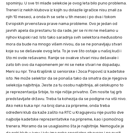
spominju. U sve tri mlađe selekcie je ovog leta bilo puno problema.
Treneri iz nekih klubova iz kojih su dolazile igračice nisu znali za
njih 10 meseci, a onda ih se sete u tih mesec i po dva i tokom
Evropskih prvenstava prave nama probleme. Ovo je jedan od
javnih apela da prestanu to da rade, jer se ni mi ne mešamo u
njihov klupski rad. Isto tako saradnja svih selektora međusobno
mora da bude na mnogo višem nivou, da se ne ponavljaju stvari
koje su se dešavale ovog leta. To je sve što ostaje u našoj kući i
što mi ovde rešavamo. Ranije se ovakve stvari nisu dešavale i
zato bih ovo da napomenem jer mi se neke stvari ne dopadaju.
Meni su npr. Tina Krajišnik iz seniorske i Joca Popović iz kadetske
isto. Ne može selektor da se ponaša tako da smatra da je njegova
selekcija najbitnija. Jeste za tu osobu najbitnija, ali celokupno to
je reprezentacija Srbije, to nije ničije privatno. Čim nosite taj grb
predstavljate državu. Treba ta kohezija da se podigne na viši nivo.
Ako neko kuka npr. na broj dana za pripreme, onda treba
određeni klub da kaže zašto na RTC u Kragujevcu nije pustio dve
najbolje kadetske reprezentativke na pripreme, kao i pomoćnog
trenera. Moramo da se usaglasimo šta je najbitnije. Nemoguće je
da neki klub u junu i julu ima neke specijalne obaveze i ne pusti