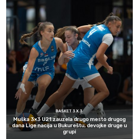
BASKET 3 X 3
Muška 3×3 U21 zauzela drugo mesto drugog
dana Lige nacija u Bukureštu, devojke druge u
grupi