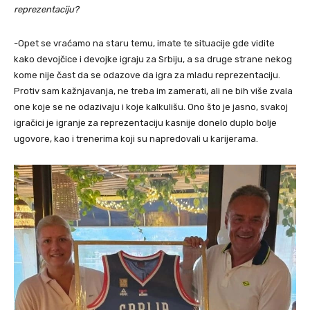
reprezentaciju?
-Opet se vraćamo na staru temu, imate te situacije gde vidite
kako devojčice i devojke igraju za Srbiju, a sa druge strane nekog
kome nije čast da se odazove da igra za mladu reprezentaciju.
Protiv sam kažnjavanja, ne treba im zamerati, ali ne bih više zvala
one koje se ne odazivaju i koje kalkulišu. Ono što je jasno, svakoj
igračici je igranje za reprezentaciju kasnije donelo duplo bolje
ugovore, kao i trenerima koji su napredovali u karijerama.