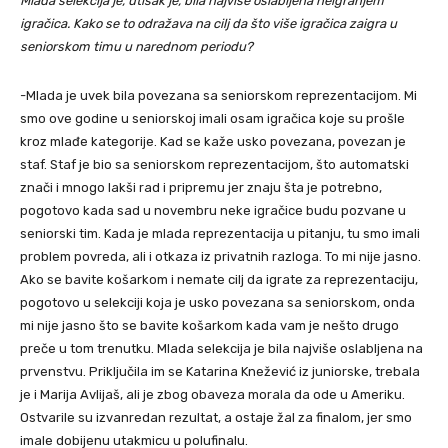
Mlada selekcija je, utisak je, bila najviše oslabljena neigranjem
igračica. Kako se to odražava na cilj da što više igračica zaigra u
seniorskom timu u narednom periodu?
-Mlada je uvek bila povezana sa seniorskom reprezentacijom. Mi
smo ove godine u seniorskoj imali osam igračica koje su prošle
kroz mlađe kategorije. Kad se kaže usko povezana, povezan je
staf. Staf je bio sa seniorskom reprezentacijom, što automatski
znači i mnogo lakši rad i pripremu jer znaju šta je potrebno,
pogotovo kada sad u novembru neke igračice budu pozvane u
seniorski tim. Kada je mlada reprezentacija u pitanju, tu smo imali
problem povreda, ali i otkaza iz privatnih razloga. To mi nije jasno.
Ako se bavite košarkom i nemate cilj da igrate za reprezentaciju,
pogotovo u selekciji koja je usko povezana sa seniorskom, onda
mi nije jasno što se bavite košarkom kada vam je nešto drugo
preče u tom trenutku. Mlada selekcija je bila najviše oslabljena na
prvenstvu. Priključila im se Katarina Knežević iz juniorske, trebala
je i Marija Avlijaš, ali je zbog obaveza morala da ode u Ameriku.
Ostvarile su izvanredan rezultat, a ostaje žal za finalom, jer smo
imale dobijenu utakmicu u polufinalu.