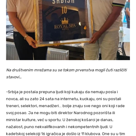
Na društvenim mrežama su se tokom prvenstva mogli čuti različiti
stavovi…
-Srbija je postala prepuna ljudi koji kukaju da nemaju posla i
novca, ali su zato 24 sata na internetu, kuckaju, oni su postali
treneri, selektori, menadžeri… bolje znaju sve nego oni koji rade
svoj posao. Ja ne mogu biti direktor Narodnog pozorišta ili
ministar kulture, već u sportu. U ženskoj košarci je danas,
nažalost, puno nekvalifikovanih i nekompetentnih ljudi. U
kadetskoj selekciji 16 igračica je došlo iz 11 klubova. One su u tim