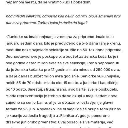
neparnom mestu, da se vratimo kući s pobedom.
Kod mlađih selekcija, odnosno kod nekih od njih, bio je smanjen broj
dana za pripreme. Zašto i kako je došlo do toga?
-Juniorke su imale najmanje vremena za pripreme. Imale su u
januaru sedam dana, bilo je predviđeno da 5-6 dana ranije krenu,
međutim neke najmlađe selekcije su išle na 30-tak dana priprema.
Jednostavno, sve je poskupelo, a budžet za žensku košarku je i
ove godine ostao milion evra za sve selekcije. Treba napomenuti
da je ženska košarka pre 13 godina imala minus od 250.000 evra,
a da je danas budžet milion evra godišnje. Seniorke vuku najviše,
nekih 65 do 70 odsto, mlada oko 15 odsto, a juniorke i kadetkinje
po 10 odsto. Smeštaj, struja, hrana, avio karte, sve je poskupelo.
Mlada reprezentacija je trebalo da se okupi u maju sedam dana
zajedno sa seniorkama, ali je to otkazano i ostavljen je glavni
termin za 25. jun. A svakako i ne bi mogli da se okupe tada jer nas
je kasnije zadesila tragedija u „Ribnikaru“, gde je pomereno
državno juniorsko prvenstvo. Ovaj posao je živa materija, već