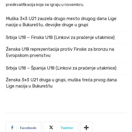
predkvalifikacija koje se igraju u novembru.
Muška 3×3 U21 zauzela drugo mesto drugog dana Lige
nacija u Bukureštu, devojke druge u grupi
Srbija U18 – Finska U18 (Linkovi za praćenje utakmice)
Ženska U18 reprezentacija protiv Finske za bronzu na
Evropskom prvenstvu
Srbija U18 – Španija U18 (Linkovi za praćenje utakmice)
Ženska 3×3 U21 druga u grupi, muška treća prvog dana
Lige nacija u Bukureštu
Facebook
Twitter