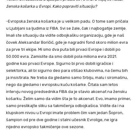
ženska košarka u Evropi. Kako popraviti situaciju?
-Evropska ženska košarka je u velikom padu. O tome sam pričala
u Ljubljani sa ljudima iz FIBA. Svi se žale, čak i najbogatije zemlje.
Imali ste situaciju da vidite odbojkašku organizaciju, gde je naš
čovek Aleksandar Boričić, gde je nagradni fond skoro milion evra
za prve tri ekipe. Mi smo dva puta bili prvaci Evrope i dobili po
50.000 evra. Zamislite da smo dobili pola miliona evra 2021.
godine kao prvaci Evrope. Sigurno bi prvo dobili igračice i
selektorka, ali bi sigurno deo para otišao klubovima, na čemu bih
ja insistirala. Ne treba da gledamo samo Srbiju, malu i siromašnu,
nego da gledamo i evropsku kuću košarke. Čitala sam letos
intervju novog predsednika FIBA da je stavio akcenat na žensku
košarku. Želim samo da vidim šta je to akcenat. Evo, imamo primer,
samo preslikajte sliku sa takmičenja odbojkašica. Vidite da i na
klupskom nivou u Evropi imate problem čim vam jedan Šopron,
šampion od pre dve godine i stalni učesnik Evrolige, ne igra
nijedno evropsko takmičenje ove sezone.